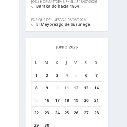
JOSU HORMAETXEA URKULLU
18/07/2026
Barakaldo hacia 1864
on
ENRIQUE DE qUESADA
06/06/2026
El Mayorazgo de Susunaga
on
JUNIO 2026
L
M
X
J
V
S
D
1
2
3
4
5
6
7
8
9
10
11
12
13
14
15
16
17
18
19
20
21
22
23
24
25
26
27
28
29
30