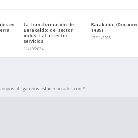
úles en
La transformación de
Barakaldo (Docume
erra
Barakaldo: del sector
1489)
industrial al sector
17/11/2025
servicios
11/10/2024
campos obligatorios están marcados con
*