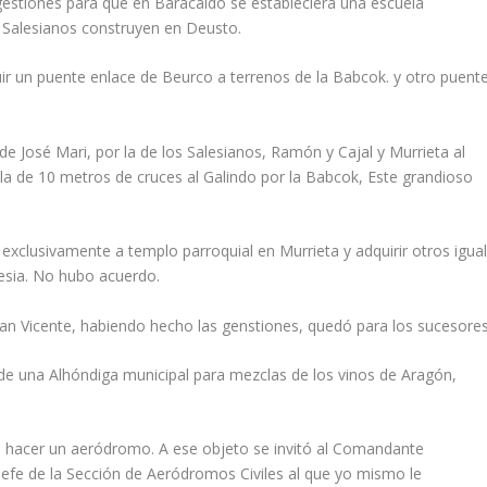
gestiones para que en Baracaldo se estableciera una escuela
s Salesianos construyen en Deusto.
ir un puente enlace de Beurco a terrenos de la Babcok. y otro puent
de José Mari, por la de los Salesianos, Ramón y Cajal y Murrieta al
la de 10 metros de cruces al Galindo por la Babcok, Este grandioso
exclusivamente a templo parroquial en Murrieta y adquirir otros igua
lesia. No hubo acuerdo.
San Vicente, habiendo hecho las genstiones, quedó para los sucesores
n de una Alhóndiga municipal para mezclas de los vinos de Aragón,
día hacer un aeródromo. A ese objeto se invitó al Comandante
Jefe de la Sección de Aeródromos Civiles al que yo mismo le