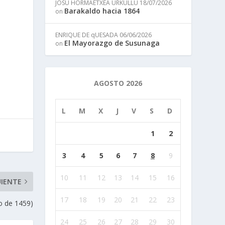
JOSU HORMAETXEA URKULLU
18/07/2026
Barakaldo hacia 1864
on
ENRIQUE DE qUESADA
06/06/2026
El Mayorazgo de Susunaga
on
AGOSTO 2026
L
M
X
J
V
S
D
1
2
3
4
5
6
7
8
9
10
11
12
13
14
15
16
UIENTE
17
18
19
20
21
22
23
o de 1459)
24
25
26
27
28
29
30