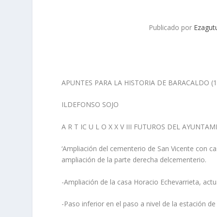
Publicado por
Ezagut
APUNTES PARA LA HISTORIA DE BARACALDO (1935
ILDEFONSO SOJO
A R T IC U L O X X V III FUTUROS DEL AYUNT
‘Ampliación del cementerio de San Vicente con ca
ampliación de la parte derecha delcementerio.
-Ampliación de la casa Horacio Echevarrieta, act
-Paso inferior en el paso a nivel de la estación de