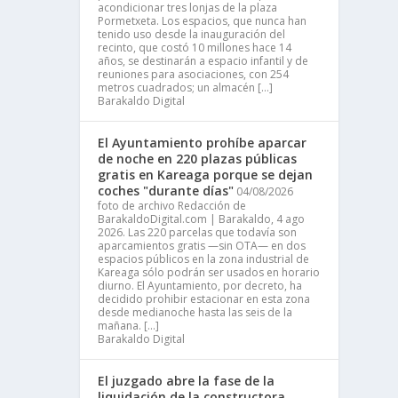
acondicionar tres lonjas de la plaza
Pormetxeta. Los espacios, que nunca han
tenido uso desde la inauguración del
recinto, que costó 10 millones hace 14
años, se destinarán a espacio infantil y de
reuniones para asociaciones, con 254
metros cuadrados; un almacén […]
Barakaldo Digital
El Ayuntamiento prohíbe aparcar
de noche en 220 plazas públicas
gratis en Kareaga porque se dejan
coches "durante días"
04/08/2026
foto de archivo Redacción de
BarakaldoDigital.com | Barakaldo, 4 ago
2026. Las 220 parcelas que todavía son
aparcamientos gratis —sin OTA— en dos
espacios públicos en la zona industrial de
Kareaga sólo podrán ser usados en horario
diurno. El Ayuntamiento, por decreto, ha
decidido prohibir estacionar en esta zona
desde medianoche hasta las seis de la
mañana. […]
Barakaldo Digital
El juzgado abre la fase de la
liquidación de la constructora