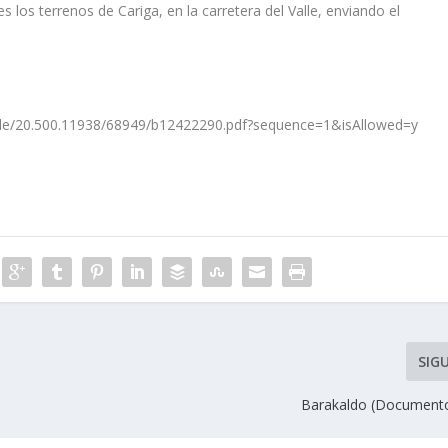
los terrenos de Cariga, en la carretera del Valle, enviando el
/handle/20.500.11938/68949/b12422290.pdf?sequence=1&isAllowed=y
SIG
Barakaldo (Document