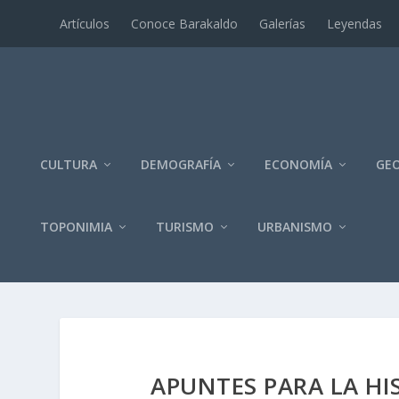
Artí­culos
Conoce Barakaldo
Galerí­as
Leyendas
CULTURA
DEMOGRAFÍA
ECONOMÍA
GEO
TOPONIMIA
TURISMO
URBANISMO
APUNTES PARA LA HI