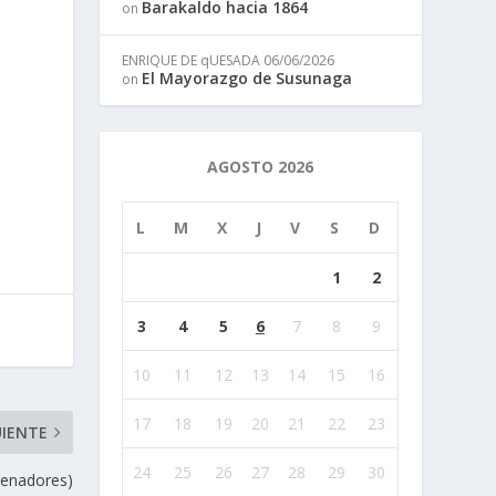
Barakaldo hacia 1864
on
ENRIQUE DE qUESADA
06/06/2026
El Mayorazgo de Susunaga
on
AGOSTO 2026
L
M
X
J
V
S
D
1
2
3
4
5
6
7
8
9
10
11
12
13
14
15
16
17
18
19
20
21
22
23
UIENTE
24
25
26
27
28
29
30
renadores)