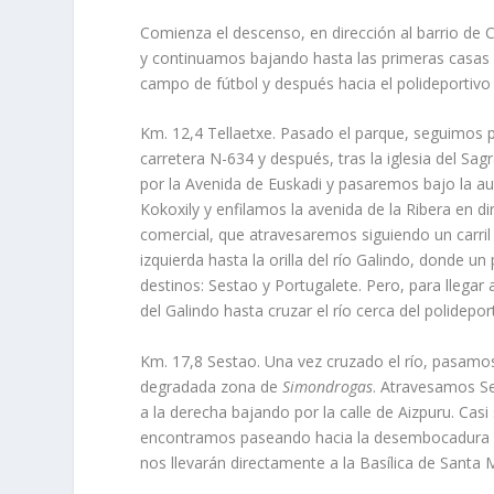
Comienza el descenso, en dirección al barrio de C
y continuamos bajando hasta las primeras casas d
campo de fútbol y después hacia el polideportivo
Km. 12,4 Tellaetxe. Pasado el parque, seguimos p
carretera N-634 y después, tras la iglesia del Sag
por la Avenida de Euskadi y pasaremos bajo la au
Kokoxily y enfilamos la avenida de la Ribera en di
comercial, que atravesaremos siguiendo un carril 
izquierda hasta la orilla del río Galindo, donde u
destinos: Sestao y Portugalete. Pero, para llega
del Galindo hasta cruzar el río cerca del polidepor
Km. 17,8 Sestao. Una vez cruzado el río, pasamos b
degradada zona de
Simondrogas
. Atravesamos Se
a la derecha bajando por la calle de Aizpuru. Ca
encontramos paseando hacia la desembocadura del 
nos llevarán directamente a la Basílica de Santa 