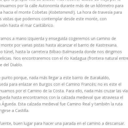
ntinuamos por la calle Autonomía durante más de un kilómetro para
na hacia el monte Cobetas (
Kobetamendi
). La hora de travesía para
las vistas que podemos contemplar desde este monte, con
vión hasta el mar Cantábrico.
, giramos a mano izquierda y enseguida cogeremos un camino de
monte por varias pistas hasta alcanzar el barrio de Kastrexana.
 túnel, hasta la carretera Bilbao-Balmaseda donde nos dirigimos
elicias. Nos encontraremos con el río Kadagua (frontera natural entr
e del Diablo.
e punto porque, nada más llegar a este barrio de Barakaldo,
seda para enlazar en Burgos con el Camino Francés; no es este el
uamos por el Camino de la Costa. Para ello, nada más cruzar las vía
gueda hasta encontrarnos con la calzada medieval que atraviesa el
a Águeda. Esta calzada medieval fue Camino Real y también la ruta
girse a Castilla.
 fuente, buen lugar para hacer una parada en el camino a descansar.