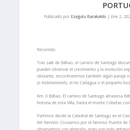
PORTUG
Publicado por
Ezagutu Barakaldo
|
Ene 2, 20
Recorrido:
Tras salir de Bilbao, el camino de Santiago discur
pueden observar el crecimiento y la evolución ex
obstante, encontraremos también algún paraje na
(o
Kobetamendi)
, el río Cadagua o el pequeño bo
Km. 0 Bilbao. El camino de Santiago atraviesa Bi
historia de esta Villa, hasta el monte Cobetas co
Partimos desde la Catedral de Santiago en el Casc
del Nervión. Cruzamos por el famoso Puente de S
observemos con atención, pues son más antiguos qu