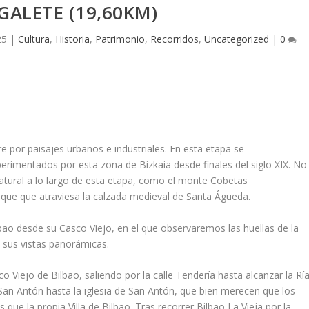
ALETE (19,60KM)
25
|
Cultura
,
Historia
,
Patrimonio
,
Recorridos
,
Uncategorized
|
0
re por paisajes urbanos e industriales. En esta etapa se
perimentados por esta zona de Bizkaia desde finales del siglo XIX. No
tural a lo largo de esta etapa, como el monte Cobetas
sque que atraviesa la calzada medieval de Santa Águeda.
lbao desde su Casco Viejo, en el que observaremos las huellas de la
n sus vistas panorámicas.
o Viejo de Bilbao, saliendo por la calle Tendería hasta alcanzar la Rí
an Antón hasta la iglesia de San Antón, que bien merecen que los
e la propia Villa de Bilbao. Tras recorrer Bilbao La Vieja por la