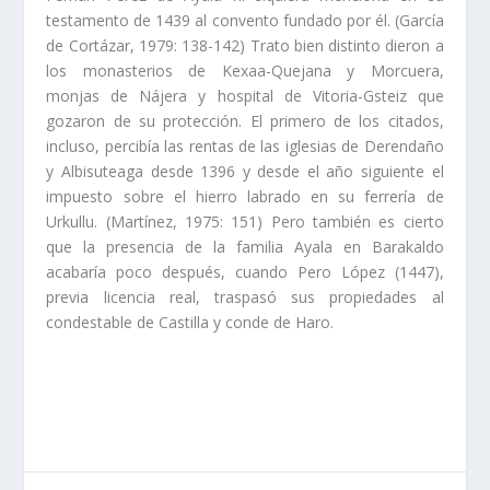
testamento de 1439 al convento fundado por él. (Garcí­a
de Cortázar, 1979: 138-142) Trato bien distinto dieron a
los monasterios de Kexaa-Quejana y Morcuera,
monjas de Nájera y hospital de Vitoria-Gsteiz que
gozaron de su protección. El primero de los citados,
incluso, percibí­a las rentas de las iglesias de Derendaño
y Albisuteaga desde 1396 y desde el año siguiente el
impuesto sobre el hierro labrado en su ferrerí­a de
Urkullu. (Martí­nez, 1975: 151) Pero también es cierto
que la presencia de la familia Ayala en Barakaldo
acabarí­a poco después, cuando Pero López (1447),
previa licencia real, traspasó sus propiedades al
condestable de Castilla y conde de Haro.