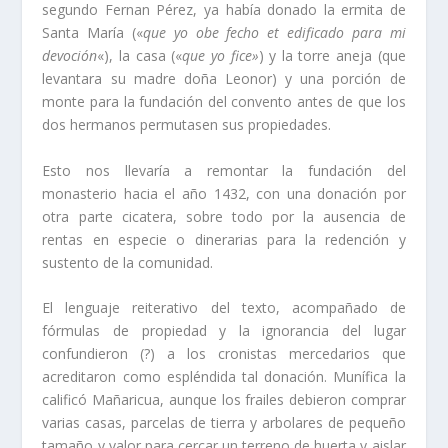
segundo Fernan Pérez, ya habí­a donado la ermita de
Santa Marí­a («
que yo obe fecho et edificado para mi
devoción
«), la casa («
que yo fice»
) y la torre aneja (que
levantara su madre doña Leonor) y una porción de
monte para la fundación del convento antes de que los
dos hermanos permutasen sus propiedades.
Esto nos llevarí­a a remontar la fundación del
monasterio hacia el año 1432, con una donación por
otra parte cicatera, sobre todo por la ausencia de
rentas en especie o dinerarias para la redención y
sustento de la comunidad.
El lenguaje reiterativo del texto, acompañado de
fórmulas de propiedad y la ignorancia del lugar
confundieron (?) a los cronistas mercedarios que
acreditaron como espléndida tal donación. Muní­fica la
calificó Mañaricua, aunque los frailes debieron comprar
varias casas, parcelas de tierra y arbolares de pequeño
tamaño y valor para cercar un terreno de huerta y aislar