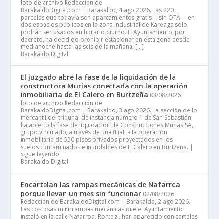
foto de archivo Redacción de
BarakaldoDigital.com | Barakaldo, 4 ago 2026. Las 220
parcelas que todavía son aparcamientos gratis —sin OTA— en
dos espacios públicos en la zona industrial de Kareaga sólo
podrán ser usados en horario diurno. El Ayuntamiento, por
decreto, ha decidido prohibir estacionar en esta zona desde
medianoche hasta las seis de la mañana. […]
Barakaldo Digital
El juzgado abre la fase de la liquidación de la
constructora Murias conectada con la operación
inmobiliaria de El Calero en Burtzeña
03/08/2026
foto de archivo Redacción de
BarakaldoDigital.com | Barakaldo, 3 ago 2026. La sección de lo
mercantil del tribunal de instancia número 1 de San Sebastián
ha abierto la fase de liquidación de Construcciones Murias SA,
grupo vinculado, a través de una filial, a la operación
inmobiliaria de 550 pisos privados proyectados en los
suelos contaminados e inundables de El Calero en Burtzeña. |
sigue leyendo
Barakaldo Digital
Encartelan las rampas mecánicas de Nafarroa
porque llevan un mes sin funcionar
02/08/2026
Redacción de BarakaldoDigital.com | Barakaldo, 2 ago 2026.
Las costosas minirrampas mecánicas que el Ayuntamiento
instaló en la calle Nafarroa, Rontegi, han aparecido con carteles