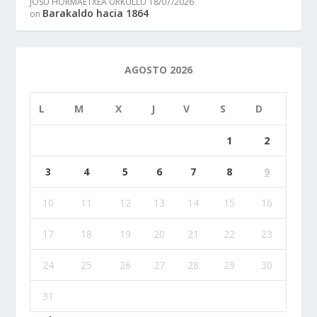
JOSU HORMAETXEA URKULLU
18/07/2026
Barakaldo hacia 1864
on
AGOSTO 2026
L
M
X
J
V
S
D
1
2
3
4
5
6
7
8
9
10
11
12
13
14
15
16
17
18
19
20
21
22
23
24
25
26
27
28
29
30
31