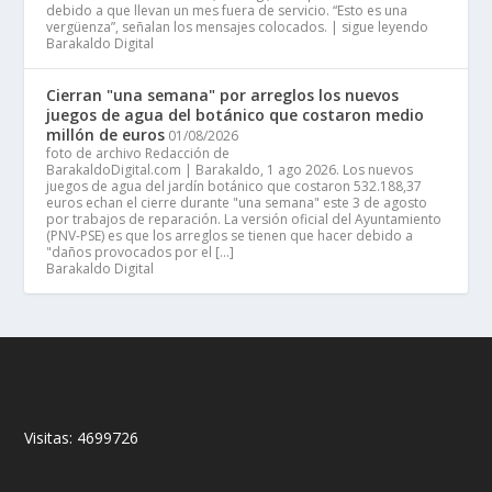
debido a que llevan un mes fuera de servicio. “Esto es una
vergüenza”, señalan los mensajes colocados. | sigue leyendo
Barakaldo Digital
Cierran "una semana" por arreglos los nuevos
juegos de agua del botánico que costaron medio
millón de euros
01/08/2026
foto de archivo Redacción de
BarakaldoDigital.com | Barakaldo, 1 ago 2026. Los nuevos
juegos de agua del jardín botánico que costaron 532.188,37
euros echan el cierre durante "una semana" este 3 de agosto
por trabajos de reparación. La versión oficial del Ayuntamiento
(PNV-PSE) es que los arreglos se tienen que hacer debido a
"daños provocados por el […]
Barakaldo Digital
Visitas:
4699726