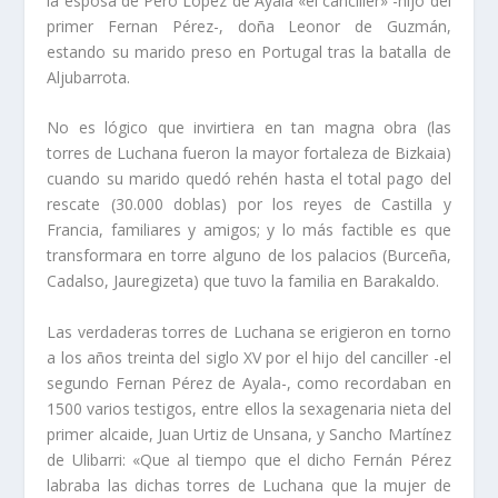
la esposa de Pero López de Ayala «el canciller» -hijo del
primer Fernan Pérez-, doña Leonor de Guzmán,
estando su marido preso en Portugal tras la batalla de
Aljubarrota.
No es lógico que invirtiera en tan magna obra (las
torres de Luchana fueron la mayor fortaleza de Bizkaia)
cuando su marido quedó rehén hasta el total pago del
rescate (30.000 doblas) por los reyes de Castilla y
Francia, familiares y amigos; y lo más factible es que
transformara en torre alguno de los palacios (Burceña,
Cadalso, Jauregizeta) que tuvo la familia en Barakaldo.
Las verdaderas torres de Luchana se erigieron en torno
a los años treinta del siglo XV por el hijo del canciller -el
segundo Fernan Pérez de Ayala-, como recordaban en
1500 varios testigos, entre ellos la sexagenaria nieta del
primer alcaide, Juan Urtiz de Unsana, y Sancho Martí­nez
de Ulibarri: «Que al tiempo que el dicho Fernán Pérez
labraba las dichas torres de Luchana que la mujer de