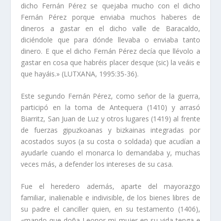
dicho Fernán Pérez se quejaba mucho con el dicho
Fernán Pérez porque enviaba muchos haberes de
dineros a gastar en el dicho valle de Baracaldo,
diciéndole que para dónde llevaba o enviaba tanto
dinero. E que el dicho Fernán Pérez decí­a que llévolo a
gastar en cosa que habréis placer desque (sic) la veáis e
que hayáis.» (LUTXANA, 1995:35-36).
Este segundo Fernán Pérez, como señor de la guerra,
participó en la toma de Antequera (1410) y arrasó
Biarritz, San Juan de Luz y otros lugares (1419) al frente
de fuerzas gipuzkoanas y bizkainas integradas por
acostados suyos (a su costa o soldada) que acudí­an a
ayudarle cuando el monarca lo demandaba y, muchas
veces más, a defender los intereses de su casa.
Fue el heredero además, aparte del mayorazgo
familiar, inalienable e indivisible, de los bienes libres de
su padre el canciller quien, en su testamento (1406),
«mando que doña Leonor mi mujer en su vida tenga e