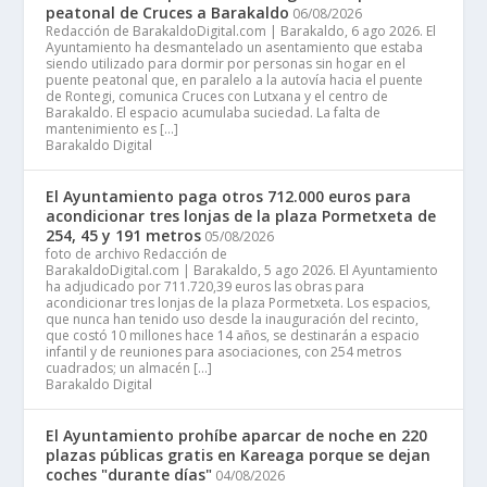
peatonal de Cruces a Barakaldo
06/08/2026
Redacción de BarakaldoDigital.com | Barakaldo, 6 ago 2026. El
Ayuntamiento ha desmantelado un asentamiento que estaba
siendo utilizado para dormir por personas sin hogar en el
puente peatonal que, en paralelo a la autovía hacia el puente
de Rontegi, comunica Cruces con Lutxana y el centro de
Barakaldo. El espacio acumulaba suciedad. La falta de
mantenimiento es […]
Barakaldo Digital
El Ayuntamiento paga otros 712.000 euros para
acondicionar tres lonjas de la plaza Pormetxeta de
254, 45 y 191 metros
05/08/2026
foto de archivo Redacción de
BarakaldoDigital.com | Barakaldo, 5 ago 2026. El Ayuntamiento
ha adjudicado por 711.720,39 euros las obras para
acondicionar tres lonjas de la plaza Pormetxeta. Los espacios,
que nunca han tenido uso desde la inauguración del recinto,
que costó 10 millones hace 14 años, se destinarán a espacio
infantil y de reuniones para asociaciones, con 254 metros
cuadrados; un almacén […]
Barakaldo Digital
El Ayuntamiento prohíbe aparcar de noche en 220
plazas públicas gratis en Kareaga porque se dejan
coches "durante días"
04/08/2026