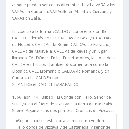
aunque pueden ser cosas diferentes, hay La VARA y las
VARAs en Carranza, VARAdillo en Abanto y Ciérvana y
VARAs en Zalla.
En cuanto a la forma «CALDO», conocemos un Rí­o
CALDO, además de Las
CALDAs de Besaya, CALDAs
de Nocedo, CALDAs de Bohí­m CALDAs de Estracho,
CALDAs de Malavella, CALDAs de Reyes y un lugar
llamado
CALDOnes. En las Encartaciones, la Llosa de la
CALDA en Trucí­os (También
documentada como la
Llosa de CALDEromaña o CALDA de Romaña), y en
Carranza La CALDEreta».
2.- ANTIGíœEDAD DE BARAKALDO.
1366, abril, 14. (Bilbao). El Conde don Tello, Señor de
Vizcaya, da el fuero de Vizcaya a la tierra de Baracaldo.
Sabino Aguirre «Las dos primeras Crónicas de Vizcaya»
«Sepan cuantos esta carta vieren cómo yo don
Tello conde de Vizcaya y de Castañeda, y señor de