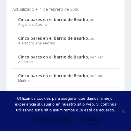
Actualizado el 1 de febrero de 2026
Cinco bares en el barrio de Beurko
, por
Alejandro Aponte
Cinco bares en el barrio de Beurko
, por
Alejandro Ane Andrés
Cinco bares en el barrio de Beurko
, por Iker
Albarran
Cinco bares en el barrio de Beurko
, por Jon
Muñoz
Cinco bares en el barrio de Beurko
, por Laia
Utilizamos cookies para asegurar que damos la mejor
Lozano
experiencia al usuario en nuestro sitio web. Si continúa
utilizando este sitio asumiremos que está de acuerdo.
ESTOY DE ACUERDO
LEER MÁS
ENTRADAS RECIENTES