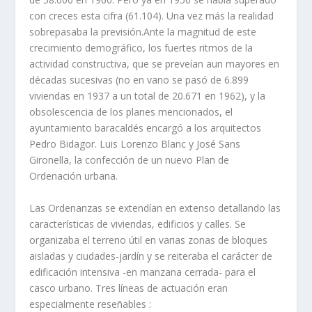
con creces esta cifra (61.104). Una vez más la realidad
sobrepasaba la previsión.Ante la magnitud de este
crecimiento demográfico, los fuertes ritmos de la
actividad constructiva, que se preveí­an aun mayores en
décadas sucesivas (no en vano se pasó de 6.899
viviendas en 1937 a un total de 20.671 en 1962), y la
obsolescencia de los planes mencionados, el
ayuntamiento baracaldés encargó a los arquitectos
Pedro Bidagor. Luis Lorenzo Blanc y José Sans
Gironella, la confección de un nuevo Plan de
Ordenación urbana.
Las Ordenanzas se extendí­an en extenso detallando las
caracterí­sticas de viviendas, edificios y calles. Se
organizaba el terreno útil en varias zonas de bloques
aisladas y ciudades-jardí­n y se reiteraba el carácter de
edificación intensiva -en manzana cerrada- para el
casco urbano. Tres lí­neas de actuación eran
especialmente reseñables :