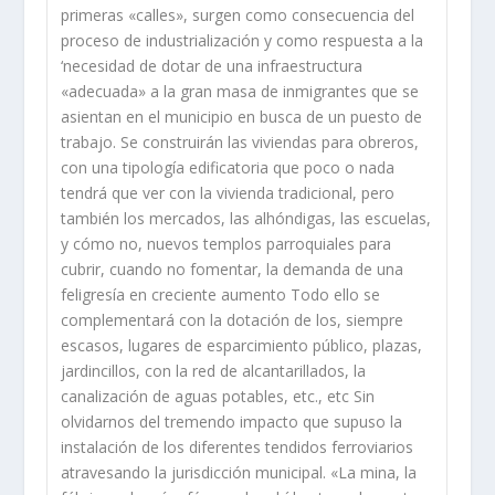
primeras «calles», surgen como
consecuencia del
proceso de industrialización y como respuesta a la
‘necesidad de dotar de una infraestructura
«adecuada» a la gran masa de
inmigrantes que se
asientan en el municipio en busca de un puesto de
traba­
jo. Se construirán las viviendas para obreros,
con una tipologí­a edificatoria
que poco o nada
tendrá que ver con la vivienda tradicional, pero
también los
mercados, las alhóndigas, las escuelas,
y cómo no, nuevos templos
parroquiales para
cubrir, cuando no fomentar, la demanda de una
feligresí­a
en creciente aumento Todo ello se
complementará con la dotación de los,
siempre
escasos, lugares de esparcimiento público, plazas,
jardincillos, con la red de alcantarillados, la
canalización de aguas potables, etc., etc Sin
olvidarnos del tremendo impacto que supuso la
instalación de los diferentes tendidos ferroviarios
atravesando la jurisdicción municipal. «La mina, la