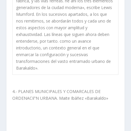
fábrica, y las ví­as férreas. he ahí­ los tres elementos
generadores de la ciudad moderna», escribe Lewis
Mumford. En los sucesivos apartados, a los que
nos remitimos, se abordarán todos y cada uno de
estos aspectos con mayor amplitud y
exhaustividad. Las lí­neas que siguen ahora deben
entenderse, por tanto. como un avance
introductorio, un contexto general en el que
enmarcar la configuración y sucesivas
transformaciones del vasto entramado urbano de
Barakaldo».
4.- PLANES MUNICIPALES Y COMARCALES DE
ORDENACIí“N URBANA. Maite Ibáñez «Barakaldo»