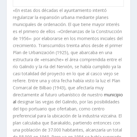
«En estas dos décadas el ayuntamiento intentó
regularizar la expansión urbana mediante planes
municipales de ordenación. El que tiene mayor interés
es el primero de ellos -«Ordenanzas de la Construcción
de 1956»- por elaborarse en los momentos iniciales del
crecimiento. Transcurridos treinta años desde el primer
Plan de Urbanización
(1925),
que abarcaba en una
estructura de «ensanche» el área comprendida entre el
rí­o Galindo y la rí­a del Nervión, se habí­a cumplido ya la
casi totalidad del proyecto en lo que al casco viejo se
refiere. Entre una y otra fecha habí­a visto la luz el Plan
Comarcal de Bilbao (1943), que afectarí­a muy
directamente al futuro urbaní­s­tico de nuestro
municipio
al
designar las vegas del Galindo, por las posibilidades
del tipo portuario que ofertaban, como centro
preferencial para la ubicación de la industria vizcaí­na. El
plan calculaba que Barakaldo, partiendo entonces con
una población de 37.000 habitantes, alcanzarí­a un total
de 58.000 en 1960. Pero ya en 1956 se habí­a superado