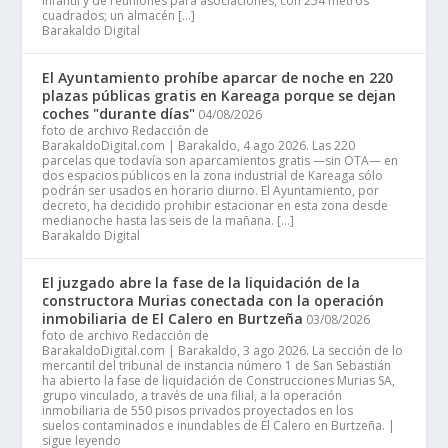
infantil y de reuniones para asociaciones, con 254 metros
cuadrados; un almacén […]
Barakaldo Digital
El Ayuntamiento prohíbe aparcar de noche en 220
plazas públicas gratis en Kareaga porque se dejan
coches "durante días"
04/08/2026
foto de archivo Redacción de
BarakaldoDigital.com | Barakaldo, 4 ago 2026. Las 220
parcelas que todavía son aparcamientos gratis —sin OTA— en
dos espacios públicos en la zona industrial de Kareaga sólo
podrán ser usados en horario diurno. El Ayuntamiento, por
decreto, ha decidido prohibir estacionar en esta zona desde
medianoche hasta las seis de la mañana. […]
Barakaldo Digital
El juzgado abre la fase de la liquidación de la
constructora Murias conectada con la operación
inmobiliaria de El Calero en Burtzeña
03/08/2026
foto de archivo Redacción de
BarakaldoDigital.com | Barakaldo, 3 ago 2026. La sección de lo
mercantil del tribunal de instancia número 1 de San Sebastián
ha abierto la fase de liquidación de Construcciones Murias SA,
grupo vinculado, a través de una filial, a la operación
inmobiliaria de 550 pisos privados proyectados en los
suelos contaminados e inundables de El Calero en Burtzeña. |
sigue leyendo