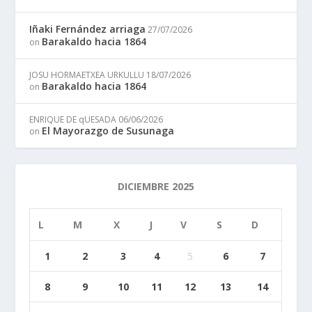
Iñaki Fernández arriaga
27/07/2026
Barakaldo hacia 1864
on
JOSU HORMAETXEA URKULLU
18/07/2026
Barakaldo hacia 1864
on
ENRIQUE DE qUESADA
06/06/2026
El Mayorazgo de Susunaga
on
DICIEMBRE 2025
L
M
X
J
V
S
D
1
2
3
4
5
6
7
8
9
10
11
12
13
14