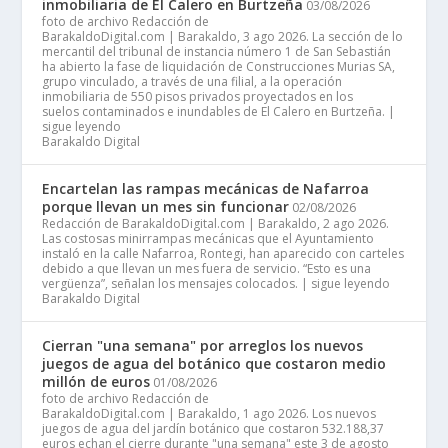
inmobiliaria de El Calero en Burtzeña
03/08/2026
foto de archivo Redacción de
BarakaldoDigital.com | Barakaldo, 3 ago 2026. La sección de lo
mercantil del tribunal de instancia número 1 de San Sebastián
ha abierto la fase de liquidación de Construcciones Murias SA,
grupo vinculado, a través de una filial, a la operación
inmobiliaria de 550 pisos privados proyectados en los
suelos contaminados e inundables de El Calero en Burtzeña. |
sigue leyendo
Barakaldo Digital
Encartelan las rampas mecánicas de Nafarroa
porque llevan un mes sin funcionar
02/08/2026
Redacción de BarakaldoDigital.com | Barakaldo, 2 ago 2026.
Las costosas minirrampas mecánicas que el Ayuntamiento
instaló en la calle Nafarroa, Rontegi, han aparecido con carteles
debido a que llevan un mes fuera de servicio. “Esto es una
vergüenza”, señalan los mensajes colocados. | sigue leyendo
Barakaldo Digital
Cierran "una semana" por arreglos los nuevos
juegos de agua del botánico que costaron medio
millón de euros
01/08/2026
foto de archivo Redacción de
BarakaldoDigital.com | Barakaldo, 1 ago 2026. Los nuevos
juegos de agua del jardín botánico que costaron 532.188,37
euros echan el cierre durante "una semana" este 3 de agosto