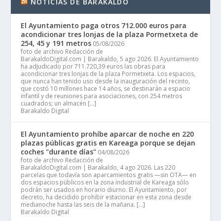
NOTICIAS DE BARAKALDO
El Ayuntamiento paga otros 712.000 euros para
acondicionar tres lonjas de la plaza Pormetxeta de
254, 45 y 191 metros
05/08/2026
foto de archivo Redacción de
BarakaldoDigital.com | Barakaldo, 5 ago 2026. El Ayuntamiento
ha adjudicado por 711.720,39 euros las obras para
acondicionar tres lonjas de la plaza Pormetxeta. Los espacios,
que nunca han tenido uso desde la inauguración del recinto,
que costó 10 millones hace 14 años, se destinarán a espacio
infantil y de reuniones para asociaciones, con 254 metros
cuadrados; un almacén […]
Barakaldo Digital
El Ayuntamiento prohíbe aparcar de noche en 220
plazas públicas gratis en Kareaga porque se dejan
coches "durante días"
04/08/2026
foto de archivo Redacción de
BarakaldoDigital.com | Barakaldo, 4 ago 2026. Las 220
parcelas que todavía son aparcamientos gratis —sin OTA— en
dos espacios públicos en la zona industrial de Kareaga sólo
podrán ser usados en horario diurno. El Ayuntamiento, por
decreto, ha decidido prohibir estacionar en esta zona desde
medianoche hasta las seis de la mañana. […]
Barakaldo Digital