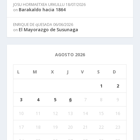
JOSU HORMAETXEA URKULLU
18/07/2026
Barakaldo hacia 1864
on
ENRIQUE DE qUESADA
06/06/2026
El Mayorazgo de Susunaga
on
AGOSTO 2026
L
M
X
J
V
S
D
1
2
3
4
5
6
7
8
9
10
11
12
13
14
15
16
17
18
19
20
21
22
23