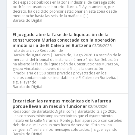
dos espacios públicos en la zona industrial de Kareaga sólo
podrán ser usados en horario diurno. El Ayuntamiento, por
decreto, ha decidido prohibir estacionar en esta zona desde
medianoche hasta las seis de la mañana. […]
Barakaldo Digital
El juzgado abre la fase de la liquidación de la
constructora Murias conectada con la operación
inmobiliaria de El Calero en Burtzeña
03/08/2026
foto de archivo Redacción de
BarakaldoDigital.com | Barakaldo, 3 ago 2026. La sección de lo
mercantil del tribunal de instancia número 1 de San Sebastián
ha abierto la fase de liquidación de Construcciones Murias SA,
grupo vinculado, a través de una filial, a la operación
inmobiliaria de 550 pisos privados proyectados en los
suelos contaminados e inundables de El Calero en Burtzeña. |
sigue leyendo
Barakaldo Digital
Encartelan las rampas mecánicas de Nafarroa
porque llevan un mes sin funcionar
02/08/2026
Redacción de BarakaldoDigital.com | Barakaldo, 2 ago 2026.
Las costosas minirrampas mecánicas que el Ayuntamiento
instaló en la calle Nafarroa, Rontegi, han aparecido con carteles
debido a que llevan un mes fuera de servicio. “Esto es una
vergüenza”, señalan los mensajes colocados. | sigue leyendo
Barakaldo Digital