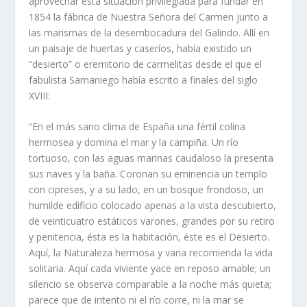
aprovechar esta situación privilegiada para fundar en
1854 la fábrica de Nuestra Señora del Carmen junto a
las marismas de la desembocadura del Galindo. Allí en
un paisaje de huertas y caseríos, había existido un
“desierto” o eremitorio de carmelitas desde el que el
fabulista Samaniego había escrito a finales del siglo
XVIII:
“En el más sano clima de España una fértil colina
hermosea y domina el mar y la campiña. Un río
tortuoso, con las aguas marinas caudaloso la presenta
sus naves y la baña. Coronan su eminencia un templo
con cipreses, y a su lado, en un bosque frondoso, un
humilde edificio colocado apenas a la vista descubierto,
de veinticuatro estáticos varones, grandes por su retiro
y penitencia, ésta es la habitación, éste es el Desierto.
Aquí, la Naturaleza hermosa y varia recomienda la vida
solitaria. Aquí cada viviente yace en reposo amable; un
silencio se observa comparable a la noche más quieta;
parece que de intento ni el río corre, ni la mar se