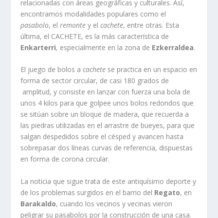
relacionadas con áreas geográficas y culturales. Así­,
encontramos modalidades populares como el
pasabolo
, el
remonte
y el
cachete
, entre otras. Esta
última, el CACHETE, es la más caracterí­stica de
Enkarterri
, especialmente en la zona de
Ezkerraldea
.
El juego de bolos a
cachete
se practica en un espacio en
forma de sector circular, de casi 180 grados de
amplitud, y consiste en lanzar con fuerza una bola de
unos 4 kilos para que golpee unos bolos redondos que
se sitúan sobre un bloque de madera, que recuerda a
las piedras utilizadas en el arrastre de bueyes, para que
salgan despedidos sobre el césped y avancen hasta
sobrepasar dos lí­neas curvas de referencia, dispuestas
en forma de corona circular.
La noticia que sigue trata de este antiquí­simo deporte y
de los problemas surgidos en el barrio del
Regato
, en
Barakaldo
, cuando los vecinos y vecinas vieron
peligrar su pasabolos por la construcción de una casa.