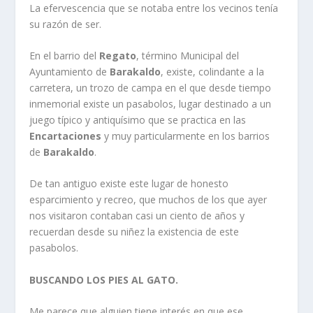
La efervescencia que se notaba entre los vecinos tení­a
su razón de ser.
En el barrio del
Regato
, término Municipal del
Ayuntamiento de
Barakaldo
, existe, colindante a la
carretera, un trozo de campa en el que desde tiempo
inmemorial existe un pasabolos, lugar destinado a un
juego tí­pico y antiquí­simo que se practica en las
Encartaciones
y muy particularmente en los barrios
de
Barakaldo
.
De tan antiguo existe este lugar de honesto
esparcimiento y recreo, que muchos de los que ayer
nos visitaron contaban casi un ciento de años y
recuerdan desde su niñez la existencia de este
pasabolos.
BUSCANDO LOS PIES AL GATO.
Me parece que alguien tiene interés en que ese