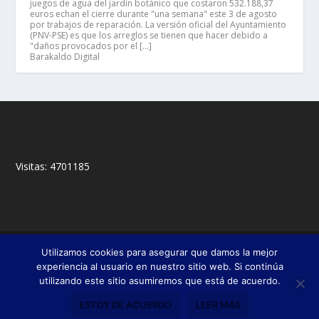
juegos de agua del jardín botánico que costaron 532.188,37
euros echan el cierre durante "una semana" este 3 de agosto
por trabajos de reparación. La versión oficial del Ayuntamiento
(PNV-PSE) es que los arreglos se tienen que hacer debido a
"daños provocados por el […]
Barakaldo Digital
Visitas:
4701185
© 2018,
&
Francisco Javier Fernández Chento
Mitxel
Utilizamos cookies para asegurar que damos la mejor
|
Olabuénaga
Zona privada
experiencia al usuario en nuestro sitio web. Si continúa
utilizando este sitio asumiremos que está de acuerdo.
Esta web es una iniciativa privada de sus autores y no está relacionada con
institución pública o privada alguna.
ESTOY DE ACUERDO
LEER MÁS