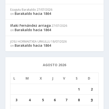
Ezagutu Barakaldo
27/07/2026
Barakaldo hacia 1864
on
Iñaki Fernández arriaga
27/07/2026
Barakaldo hacia 1864
on
JOSU HORMAETXEA URKULLU
18/07/2026
Barakaldo hacia 1864
on
AGOSTO 2026
L
M
X
J
V
S
D
1
2
3
4
5
6
7
8
9