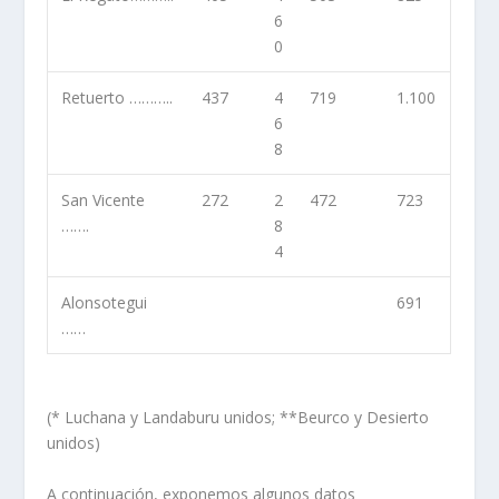
6
0
Retuerto ………..
437
4
719
1.100
6
8
San Vicente
272
2
472
723
…….
8
4
Alonsotegui
691
……
(* Luchana y Landaburu unidos; **Beurco y Desierto
unidos)
A continuación, exponemos algunos datos