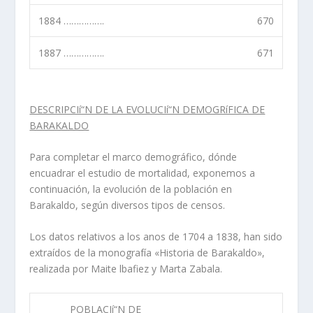
1884 …………….
670
1887 …………….
671
DESCRIPCIí“N DE LA EVOLUCIí“N DEMOGRíFICA DE
BARAKALDO
Para completar el marco demográfico, dónde
encuadrar el estudio de mortalidad, exponemos a
continuación, la evolución de la población en
Barakaldo, según diversos tipos de censos.
Los datos relativos a los anos de 1704 a 1838, han sido
extraí­dos de la monografí­a «Historia de Barakaldo»,
realizada por Maite lbafiez y Marta Zabala.
POBLACIí“N DE