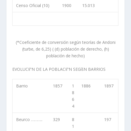
Censo Oficial (10)
1900
15.013
(*Coeficiente de conversión según teorí­as de Andoni
(turbe, de 6,25) ( (d) población de derecho, (h)
población de hecho)
EVOLUCIí“N DE LA POBLACIí“N SEGíšN BARRIOS
Barrio
1857
1
1886
1897
8
6
4
Beurco ………..
329
8
197
1