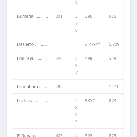
9
Burceria …………
301
3
396
666
7
0
Desierto ………..
2.279**
5.729
I rauregui ………
340
5
498
529
8
7
Landaburu ……..
285
1.210
Luchana………….
2
985*
874
8
0
*
El Regato………..
405
4
503
825