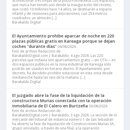
acondicionar tres lonjas de la plaza Pormetxeta. Los espacios,
que nunca han tenido uso desde la inauguración del recinto,
que costó 10 millones hace 14 años, se destinarán a espacio
infantil y de reuniones para asociaciones, con 254 metros
cuadrados; un almacén […]
Barakaldo Digital
El Ayuntamiento prohíbe aparcar de noche en 220
plazas públicas gratis en Kareaga porque se dejan
coches "durante días"
04/08/2026
foto de archivo Redacción de
BarakaldoDigital.com | Barakaldo, 4 ago 2026. Las 220
parcelas que todavía son aparcamientos gratis —sin OTA— en
dos espacios públicos en la zona industrial de Kareaga sólo
podrán ser usados en horario diurno. El Ayuntamiento, por
decreto, ha decidido prohibir estacionar en esta zona desde
medianoche hasta las seis de la mañana. […]
Barakaldo Digital
El juzgado abre la fase de la liquidación de la
constructora Murias conectada con la operación
inmobiliaria de El Calero en Burtzeña
03/08/2026
foto de archivo Redacción de
BarakaldoDigital.com | Barakaldo, 3 ago 2026. La sección de lo
mercantil del tribunal de instancia número 1 de San Sebastián
ha abierto la fase de liquidación de Construcciones Murias SA,
grupo vinculado, a través de una filial, a la operación