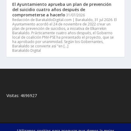
El Ayuntamiento aprueba un plan de prevención
del suicidio cuatro años después de
comprometerse a hacerlo
31/07/2026
Redacción de BarakaldoDigital.com | Barakaldo, 31 jul 2026. El
Ayuntamiento acordó el 24 de noviembre de 2022 crear un
plan de prevención de suicidios, a iniciativa de Elkarrekin
Barakaldo. Prácticamente cuatro años después, el Gobierno
local de coalición PNV-PSE ha presentado el proyecto, que se
ha aprobado por unanimidad. Según los Gobernantes,
Barakaldo se convierte así "en […]
Barakaldo Digital
Visitas:
4696927
© 2018,
&
Francisco Javier Fernández Chento
Mitxel
Utilizamos cookies para asegurar que damos la mejor