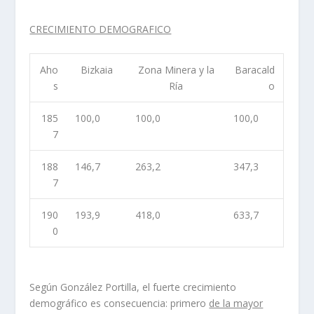
CRECIMIENTO DEMOGRAFICO
Aho
Bizkaia
Zona Minera y la
Baracald
s
Rí­a
o
185
100,0
100,0
100,0
7
188
146,7
263,2
347,3
7
190
193,9
418,0
633,7
0
Según González Portilla, el fuerte crecimiento
demográfico es consecuencia: primero
de la mayor