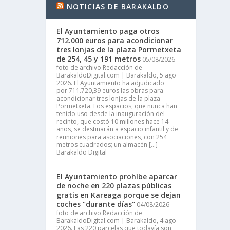
NOTICIAS DE BARAKALDO
El Ayuntamiento paga otros
712.000 euros para acondicionar
tres lonjas de la plaza Pormetxeta
de 254, 45 y 191 metros
05/08/2026
foto de archivo Redacción de
BarakaldoDigital.com | Barakaldo, 5 ago
2026. El Ayuntamiento ha adjudicado
por 711.720,39 euros las obras para
acondicionar tres lonjas de la plaza
Pormetxeta. Los espacios, que nunca han
tenido uso desde la inauguración del
recinto, que costó 10 millones hace 14
años, se destinarán a espacio infantil y de
reuniones para asociaciones, con 254
metros cuadrados; un almacén […]
Barakaldo Digital
El Ayuntamiento prohíbe aparcar
de noche en 220 plazas públicas
gratis en Kareaga porque se dejan
coches "durante días"
04/08/2026
foto de archivo Redacción de
BarakaldoDigital.com | Barakaldo, 4 ago
2026. Las 220 parcelas que todavía son