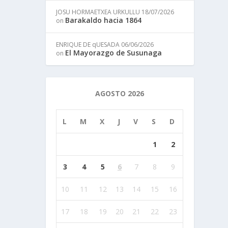
JOSU HORMAETXEA URKULLU
18/07/2026
Barakaldo hacia 1864
on
ENRIQUE DE qUESADA
06/06/2026
El Mayorazgo de Susunaga
on
AGOSTO 2026
L
M
X
J
V
S
D
1
2
3
4
5
6
7
8
9
10
11
12
13
14
15
16
17
18
19
20
21
22
23