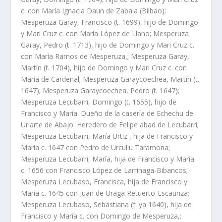
c. con Marí­a Ignacia Daun de Zabala (Bilbao);
Mesperuza Garay, Francisco (t. 1699), hijo de Domingo
y Mari Cruz c. con Marí­a López de Llano; Mesperuza
Garay, Pedro (t. 1713), hijo de Domingo y Mari Cruz c.
con Marí­a Ramos de Mesperuza,; Mesperuza Garay,
Martí­n (t. 1704), hijo de Domingo y Mari Cruz c. con
Marí­a de Cardenal; Mesperuza Garaycoechea, Martí­n (t.
1647); Mesperuza Garaycoechea, Pedro (t. 1647);
Mesperuza Lecubarri, Domingo (t. 1655), hijo de
Francisco y Marí­a. Dueño de la caserí­a de Echechu de
Uriarte de Abajo. Heredero de Felipe abad de Lecubarri;
Mesperuza Lecubarri, Marí­a Urtiz , hija de Francisco y
Marí­a c. 1647 con Pedro de Urcullu Taramona;
Mesperuza Lecubarri, Marí­a, hija de Francisco y Marí­a
c. 1656 con Francisco López de Larrinaga-Bibancos;
Mesperuza Lecubaso, Francisca, hija de Francisco y
Marí­a c. 1645 con Juan de Uraga Retuerto-Escauriza;
Mesperuza Lecubaso, Sebastiana (f. ya 1640), hija de
Francisco y Marí­a c. con Domingo de Mesperuza,;