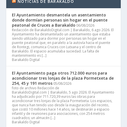
NOTICIAS DE BARAKALDO
El Ayuntamiento desmantela un asentamiento
donde dormían personas sin hogar en el puente
peatonal de Cruces a Barakaldo
06/08/2026
Redacción de BarakaldoDigital.com | Barakaldo, 6 ago 2026. El
Ayuntamiento ha desmantelado un asentamiento que estaba
siendo utilizado para dormir por personas sin hogar en el
puente peatonal que, en paralelo a la autovía hacia el puente
de Rontegi, comunica Cruces con Lutxana y el centro de
Barakaldo. El espacio acumulaba suciedad. La falta de
mantenimiento es […]
Barakaldo Digital
El Ayuntamiento paga otros 712.000 euros para
acondicionar tres lonjas de la plaza Pormetxeta de
254, 45 y 191 metros
05/08/2026
foto de archivo Redacción de
BarakaldoDigital.com | Barakaldo, 5 ago 2026. El Ayuntamiento
ha adjudicado por 711.720,39 euros las obras para
acondicionar tres lonjas de la plaza Pormetxeta. Los espacios,
que nunca han tenido uso desde la inauguración del recinto,
que costó 10 millones hace 14 años, se destinarán a espacio
infantil y de reuniones para asociaciones, con 254 metros
cuadrados; un almacén […]
Barakaldo Digital