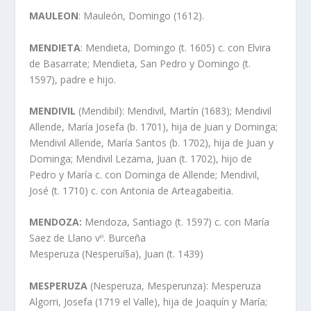
MAULEON
: Mauleón, Domingo (1612).
MENDIETA
: Mendieta, Domingo (t. 1605) c. con Elvira
de Basarrate; Mendieta, San Pedro y Domingo (t.
1597), padre e hijo.
MENDIVIL
(Mendibil): Mendivil, Martí­n (1683); Mendivil
Allende, Marí­a Josefa (b. 1701), hija de Juan y Dominga;
Mendivil Allende, Marí­a Santos (b. 1702), hija de Juan y
Dominga; Mendivil Lezama, Juan (t. 1702), hijo de
Pedro y Marí­a c. con Dominga de Allende; Mendivil,
José (t. 1710) c. con Antonia de Arteagabeitia.
MENDOZA:
Mendoza, Santiago (t. 1597) c. con Marí­a
Saez de Llano vº. Burceña
Mesperuza (Nesperuí§a), Juan (t. 1439)
MESPERUZA
(Nesperuza, Mesperunza): Mesperuza
Algorri, Josefa (1719 el Valle), hija de Joaquí­n y Marí­a;