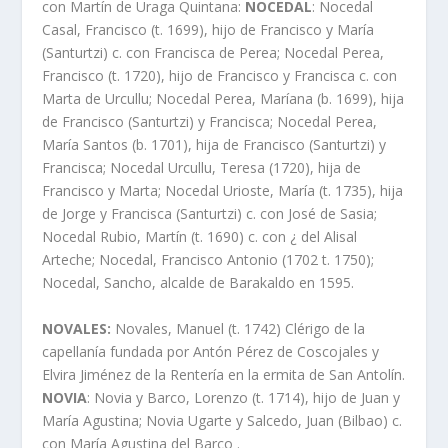
con Martí­n de Uraga Quintana:
NOCEDAL
: Nocedal
Casal, Francisco (t. 1699), hijo de Francisco y Marí­a
(Santurtzi) c. con Francisca de Perea; Nocedal Perea,
Francisco (t. 1720), hijo de Francisco y Francisca c. con
Marta de Urcullu; Nocedal Perea, Marí­ana (b. 1699), hija
de Francisco (Santurtzi) y Francisca; Nocedal Perea,
Marí­a Santos (b. 1701), hija de Francisco (Santurtzi) y
Francisca; Nocedal Urcullu, Teresa (1720), hija de
Francisco y Marta; Nocedal Urioste, Marí­a (t. 1735), hija
de Jorge y Francisca (Santurtzi) c. con José de Sasia;
Nocedal Rubio, Martí­n (t. 1690) c. con ¿ del Alisal
Arteche; Nocedal, Francisco Antonio (1702 t. 1750);
Nocedal, Sancho, alcalde de Barakaldo en 1595.
NOVALES:
Novales, Manuel (t. 1742) Clérigo de la
capellaní­a fundada por Antón Pérez de Coscojales y
Elvira Jiménez de la Renterí­a en la ermita de San Antolí­n.
NOVIA
: Novia y Barco, Lorenzo (t. 1714), hijo de Juan y
Marí­a Agustina; Novia Ugarte y Salcedo, Juan (Bilbao) c.
con Marí­a Agustina del Barco .