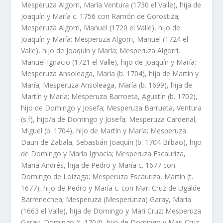
Mesperuza Algorri, Marí­a Ventura (1730 el Valle), hija de
Joaquí­n y Marí­a c. 1756 con Ramón de Gorostiza;
Mesperuza Algorri, Manuel (1720 el Valle), hijo de
Joaquí­n y Marí­a; Mesperuza Algorri, Manuel (1724 el
Valle), hijo de Joaquí­n y Marí­a; Mesperuza Algorri,
Manuel Ignacio (1721 el Valle), hijo de Joaquí­n y Marí­a;
Mesperuza Ansoleaga, Marí­a (b. 1704), hija de Martí­n y
Marí­a; Mesperuza Ansoleaga, Marí­a (b. 1699), hija de
Martí­n y Marí­a; Mesperuza Barroeta, Agustí­n (b. 1702),
hijo de Domingo y Josefa; Mesperuza Barrueta, Ventura
(s.f), hijo/a de Domingo y Josefa; Mesperuza Cardenal,
Miguel (b. 1704), hijo de Martí­n y Marí­a; Mesperuza
Daun de Zabala, Sebastián Joaquí­n (b. 1704 Bilbao), hijo
de Domingo y Marí­a Ignacia; Mesperuza Escauriza,
Maria Andrés, hija de Pedro y Marí­a c. 1677 con
Domingo de Loizaga; Mesperuza Escauriza, Martí­n (t.
1677), hijo de Pedro y Marí­a c. con Mari Cruz de Ugalde
Barrenechea; Mesperuza (Mesperunza) Garay, Marí­a
(1663 el Valle), hija de Domingo y Mari Cruz; Mesperuza
Garay, Domingo (t. 1704), hijo de Domingo y Mari Cruz