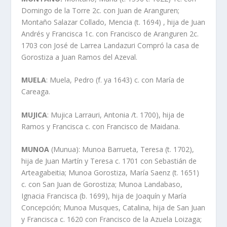
Domingo de la Torre 2c. con Juan de Aranguren;
Montaño Salazar Collado, Mencia (t. 1694) , hija de Juan
Andrés y Francisca 1c. con Francisco de Aranguren 2c.
1703 con José de Larrea Landazuri Compró la casa de
Gorostiza a Juan Ramos del Azeval.
MUELA
: Muela, Pedro (f. ya 1643) c. con Marí­a de
Careaga.
MUJICA
: Mujica Larrauri, Antonia /t. 1700), hija de
Ramos y Francisca c. con Francisco de Maidana.
MUNOA
(Munua): Munoa Barrueta, Teresa (t. 1702),
hija de Juan Martí­n y Teresa c. 1701 con Sebastián de
Arteagabeitia; Munoa Gorostiza, Marí­a Saenz (t. 1651)
c. con San Juan de Gorostiza; Munoa Landabaso,
Ignacia Francisca (b. 1699), hija de Joaquí­n y Marí­a
Concepción; Munoa Musques, Catalina, hija de San Juan
y Francisca c. 1620 con Francisco de la Azuela Loizaga;