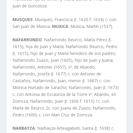
Juan de Gorostiza.
MUSQUES
: Musques, Francisca (t. 1620 f. 1634) c. con
San Juan de Munoa:
MUXICA
: Muxica, Martí­n (1537).
NAFARRONDO
: Nafarrondo Beurco, Marí­a Pérez (t.
1615), hija de Juan y Marí­a; Nafarrondo Beurco, Pedro
(t. 1615), hijo de Juan y Marí­a heredero de sus padres;
Nafarrondo Zuazo, Juan (1605), hijo de Juan y Juana;
Nafarrondo, Antonio (1657), vº. de Abando;
Nafarrondo, Josefa (t. 1677) c. con Antonio de
Castaños; Nafarrondo, Juan, menor (t. 1687) c. con
Mónica Hurtado de Saracho; Nafarrondo, Juan (t. 1673)
c. con Antonia de Escauriza de la Torre vº. Abando, en
Zorroza; Nafarrondo, Juan (t. 1606 f. 1615) 1c. con
Marí­a de Beurco 2c. con Juana de Zuazo; Nafarrondo,
Pedro (1600) c. con Mari Cruz de Zorroza.
NARBAYZA
: Narbayza Arteagabeiti, Santa (t. 1638) c.