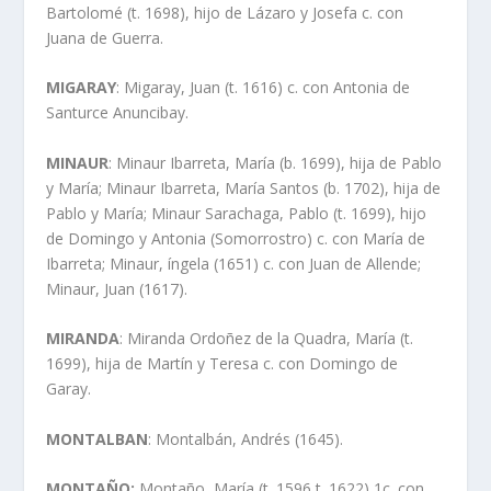
Bartolomé (t. 1698), hijo de Lázaro y Josefa c. con
Juana de Guerra.
MIGARAY
: Migaray, Juan (t. 1616) c. con Antonia de
Santurce Anuncibay.
MINAUR
: Minaur Ibarreta, Marí­a (b. 1699), hija de Pablo
y Marí­a; Minaur Ibarreta, Marí­a Santos (b. 1702), hija de
Pablo y Marí­a; Minaur Sarachaga, Pablo (t. 1699), hijo
de Domingo y Antonia (Somorrostro) c. con Marí­a de
Ibarreta; Minaur, íngela (1651) c. con Juan de Allende;
Minaur, Juan (1617).
MIRANDA
: Miranda Ordoñez de la Quadra, Marí­a (t.
1699), hija de Martí­n y Teresa c. con Domingo de
Garay.
MONTALBAN
: Montalbán, Andrés (1645).
MONTAÑO:
Montaño, Marí­a (t. 1596 t. 1622) 1c. con