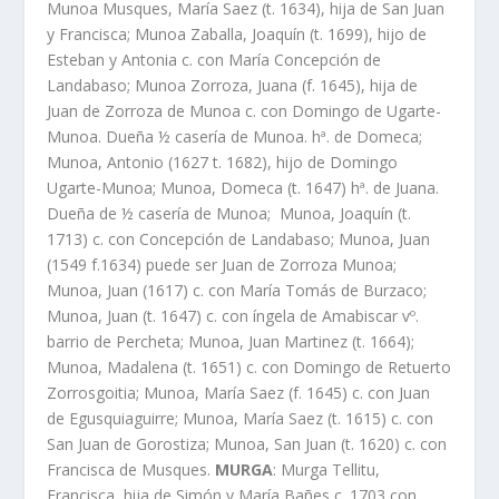
Munoa Musques, Marí­a Saez (t. 1634), hija de San Juan
y Francisca; Munoa Zaballa, Joaquí­n (t. 1699), hijo de
Esteban y Antonia c. con Marí­a Concepción de
Landabaso; Munoa Zorroza, Juana (f. 1645), hija de
Juan de Zorroza de Munoa c. con Domingo de Ugarte-
Munoa. Dueña ½ caserí­a de Munoa. hª. de Domeca;
Munoa, Antonio (1627 t. 1682), hijo de Domingo
Ugarte-Munoa; Munoa, Domeca (t. 1647) hª. de Juana.
Dueña de ½ caserí­a de Munoa; Munoa, Joaquí­n (t.
1713) c. con Concepción de Landabaso; Munoa, Juan
(1549 f.1634) puede ser Juan de Zorroza Munoa;
Munoa, Juan (1617) c. con Marí­a Tomás de Burzaco;
Munoa, Juan (t. 1647) c. con íngela de Amabiscar vº.
barrio de Percheta; Munoa, Juan Martinez (t. 1664);
Munoa, Madalena (t. 1651) c. con Domingo de Retuerto
Zorrosgoitia; Munoa, Marí­a Saez (f. 1645) c. con Juan
de Egusquiaguirre; Munoa, Marí­a Saez (t. 1615) c. con
San Juan de Gorostiza; Munoa, San Juan (t. 1620) c. con
Francisca de Musques.
MURGA
: Murga Tellitu,
Francisca, hija de Simón y Marí­a Bañes c. 1703 con