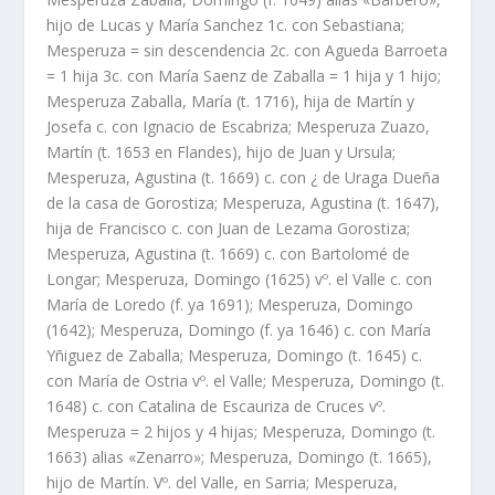
hijo de Lucas y Marí­a Sanchez 1c. con Sebastiana;
Mesperuza = sin descendencia 2c. con Agueda Barroeta
= 1 hija 3c. con Marí­a Saenz de Zaballa = 1 hija y 1 hijo;
Mesperuza Zaballa, Marí­a (t. 1716), hija de Martí­n y
Josefa c. con Ignacio de Escabriza; Mesperuza Zuazo,
Martí­n (t. 1653 en Flandes), hijo de Juan y Ursula;
Mesperuza, Agustina (t. 1669) c. con ¿ de Uraga Dueña
de la casa de Gorostiza; Mesperuza, Agustina (t. 1647),
hija de Francisco c. con Juan de Lezama Gorostiza;
Mesperuza, Agustina (t. 1669) c. con Bartolomé de
Longar; Mesperuza, Domingo (1625) vº. el Valle c. con
Marí­a de Loredo (f. ya 1691); Mesperuza, Domingo
(1642); Mesperuza, Domingo (f. ya 1646) c. con Marí­a
Yñiguez de Zaballa; Mesperuza, Domingo (t. 1645) c.
con Marí­a de Ostria vº. el Valle; Mesperuza, Domingo (t.
1648) c. con Catalina de Escauriza de Cruces vº.
Mesperuza = 2 hijos y 4 hijas; Mesperuza, Domingo (t.
1663) alias «Zenarro»; Mesperuza, Domingo (t. 1665),
hijo de Martí­n. Vº. del Valle, en Sarria; Mesperuza,