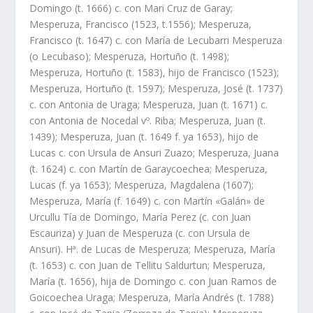
Domingo (t. 1666) c. con Mari Cruz de Garay;
Mesperuza, Francisco (1523, t.1556); Mesperuza,
Francisco (t. 1647) c. con Marí­a de Lecubarri Mesperuza
(o Lecubaso); Mesperuza, Hortuño (t. 1498);
Mesperuza, Hortuño (t. 1583), hijo de Francisco (1523);
Mesperuza, Hortuño (t. 1597); Mesperuza, José (t. 1737)
c. con Antonia de Uraga; Mesperuza, Juan (t. 1671) c.
con Antonia de Nocedal vº. Riba; Mesperuza, Juan (t.
1439); Mesperuza, Juan (t. 1649 f. ya 1653), hijo de
Lucas c. con Ursula de Ansuri Zuazo; Mesperuza, Juana
(t. 1624) c. con Martí­n de Garaycoechea; Mesperuza,
Lucas (f. ya 1653); Mesperuza, Magdalena (1607);
Mesperuza, Marí­a (f. 1649) c. con Martí­n «Galán» de
Urcullu Tí­a de Domingo, Marí­a Perez (c. con Juan
Escauriza) y Juan de Mesperuza (c. con Ursula de
Ansuri). Hª. de Lucas de Mesperuza; Mesperuza, Marí­a
(t. 1653) c. con Juan de Tellitu Saldurtun; Mesperuza,
Marí­a (t. 1656), hija de Domingo c. con Juan Ramos de
Goicoechea Uraga; Mesperuza, Marí­a Andrés (t. 1788)