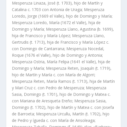
Mesperuza Linaza, José (t. 1703), hijo de Martí­n y
Catalina c. 1703 con Antonia de Uraga; Mesperuza
Loredo, Jorge (1669 el Valle), hijo de Domingo y Marí­a;
Mesperuza Loredo, Marí­a (1672 el Valle), hija de
Domingo y Marí­a; Mesperuza Llano, Agustina (b. 1699),
hija de Francisco y Marí­a López; Mesperuza Llano,
Gertrudis (t. 1713), hija de Francisco y Marí­a López c.
con Domingo de Cantarrana; Mesperuza Nocedal,
Roque (1676 el Valle), hijo de Domingo y Antonia;
Mesperuza Ostria, Marí­a Felipa (1641 el Valle), hija de
Domingo y Marí­a; Mesperuza Reten, Joaquí­n (t. 1719),
hijo de Martí­n y Marí­a c. con Marí­a de Algorri;
Mesperuza Reten, Marí­a Ramos (t. 1713), hija de Martí­n
y Mari Cruz c. con Pedro de Mesperuza; Mesperuza
Sasia, Domingo (t. 1701), hijo de Domingo y Matea c.
con Mariana de Aresqueta Ereño; Mesperuza Sasia,
Domingo (t. 1702), hijo de Martí­n y Matea c. con Josefa
de Barroeta; Mesperuza Urcullu, Martí­n (t. 1702), hijo
de Pedro y ígueda c. con Marí­a de Ansoleaga;
Mesperuza Zaballa, Domingo (f. 1649) alias «Barbero»,