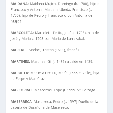
MAIDANA:
Maidana Mujica, Domingo (b. 1700), hijo de
Francisco y Antonia; Maidana Ubeda, Francisco (t.
1700), hijo de Pedro y Francisca c. con Antonia de
Mujica.
MARCOLETA:
Marcoleta Tellitu, José (t. 1703), hijo de
José y Marí­a c. 1703 con Marí­a de Larrazabal.
MARLACI:
Marlaci, Tristán (1611), francés.
MARTINES:
Martines, Gil (t. 1439) alcalde en 1439.
MARUETA:
Marueta Urcullu, Marí­a (1665 el Valle), hija
de Felipe y Mari Cruz.
MASCORRAS
: Mascorras, Lope (t. 1559) vº. Loizaga.
MASERRECA
: Maserreca, Pedro (t. 1597) Dueño de la
caserí­a de Durañona de Maserreca.