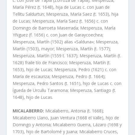
c. con José de Tapia (Zorroza de Tapia); Mesperuza,
Marí­a Pérez (t. 1648), hija de Lucas c. con Juan de
Tellitu Saldurtun; Mesperuza, Marí­a Saez (t. 1653), hija
de Lucas; Mesperuza, Marí­a Saez (t. 1656) c. con
Domingo de Barroeta Maserrada; Mesperuza, Marí­a
Yñiguez (f. 1656) c. con Juan de Garaycoechea;
Mesperuza, Martí­n (1502) alias «Salduna»; Mesperuza,
Martí­n (1503), mayor; Mesperuza, Martí­n (t. 1577);
Mesperuza, Martí­n (1559 t. 1637); Mesperuza, Martí­n (t.
1628) fraile tí­o de Francisco; Mesperuza, Martí­n (t.
1653), hijo de Lucas; Mesperuza, Pedro (1621) c. con
Marí­a de escauriza; Mesperuza, Pedro (t. 1664);
Mesperuza, Pedro Santos (t. 1651), hijo de Lucas c. con
ígueda de Urcullu Taramona; Mesperuza, Santiago (t.
1648), hijo de Lucas.
MICALABERRO:
Micalaberro, Antonia (t. 1668);
Micalaberro Llano, Juan Ventura (1668 el Valle), hijo de
Domingo y Antonia; Micalaberro Guerra, Lázaro (1698 y
1703), hijo de Bartolomé y Juana; Micalaberro Cruces,