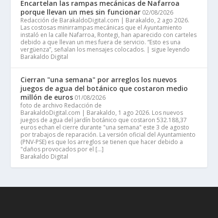
Encartelan las rampas mecánicas de Nafarroa
porque llevan un mes sin funcionar
02/08/2026
Redacción de BarakaldoDigital.com | Barakaldo, 2 ago 2026.
Las costosas minirrampas mecánicas que el Ayuntamiento
instaló en la calle Nafarroa, Rontegi, han aparecido con carteles
debido a que llevan un mes fuera de servicio. “Esto es una
vergüenza”, señalan los mensajes colocados. | sigue leyendo
Barakaldo Digital
Cierran "una semana" por arreglos los nuevos
juegos de agua del botánico que costaron medio
millón de euros
01/08/2026
foto de archivo Redacción de
BarakaldoDigital.com | Barakaldo, 1 ago 2026. Los nuevos
juegos de agua del jardín botánico que costaron 532.188,37
euros echan el cierre durante "una semana" este 3 de agosto
por trabajos de reparación. La versión oficial del Ayuntamiento
(PNV-PSE) es que los arreglos se tienen que hacer debido a
"daños provocados por el […]
Barakaldo Digital