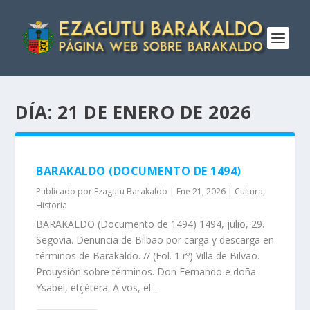
DÍA:
21 DE ENERO DE 2026
BARAKALDO (DOCUMENTO DE 1494)
Publicado por
Ezagutu Barakaldo
|
Ene 21, 2026
|
Cultura
,
Historia
BARAKALDO (Documento de 1494) 1494, julio, 29.
Segovia. Denuncia de Bilbao por carga y descarga en
términos de Barakaldo. // (Fol. 1 rº) Villa de Bilvao.
Prouysión sobre términos. Don Fernando e doña
Ysabel, etçétera. A vos, el...