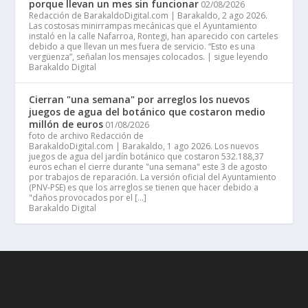
porque llevan un mes sin funcionar
02/08/2026
Redacción de BarakaldoDigital.com | Barakaldo, 2 ago 2026.
Las costosas minirrampas mecánicas que el Ayuntamiento
instaló en la calle Nafarroa, Rontegi, han aparecido con carteles
debido a que llevan un mes fuera de servicio. “Esto es una
vergüenza”, señalan los mensajes colocados. | sigue leyendo
Barakaldo Digital
Cierran "una semana" por arreglos los nuevos
juegos de agua del botánico que costaron medio
millón de euros
01/08/2026
foto de archivo Redacción de
BarakaldoDigital.com | Barakaldo, 1 ago 2026. Los nuevos
juegos de agua del jardín botánico que costaron 532.188,37
euros echan el cierre durante "una semana" este 3 de agosto
por trabajos de reparación. La versión oficial del Ayuntamiento
(PNV-PSE) es que los arreglos se tienen que hacer debido a
"daños provocados por el […]
Barakaldo Digital