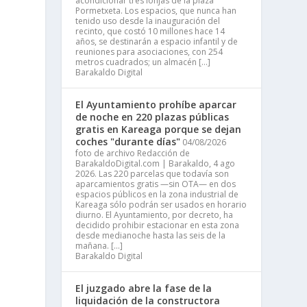
acondicionar tres lonjas de la plaza
Pormetxeta. Los espacios, que nunca han
tenido uso desde la inauguración del
recinto, que costó 10 millones hace 14
años, se destinarán a espacio infantil y de
reuniones para asociaciones, con 254
metros cuadrados; un almacén […]
Barakaldo Digital
El Ayuntamiento prohíbe aparcar
de noche en 220 plazas públicas
gratis en Kareaga porque se dejan
coches "durante días"
04/08/2026
foto de archivo Redacción de
BarakaldoDigital.com | Barakaldo, 4 ago
2026. Las 220 parcelas que todavía son
aparcamientos gratis —sin OTA— en dos
espacios públicos en la zona industrial de
Kareaga sólo podrán ser usados en horario
diurno. El Ayuntamiento, por decreto, ha
decidido prohibir estacionar en esta zona
desde medianoche hasta las seis de la
mañana. […]
Barakaldo Digital
El juzgado abre la fase de la
liquidación de la constructora