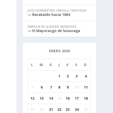
JOSU HORMAETXEA URKULLU
18/07/2026
Barakaldo hacia 1864
on
ENRIQUE DE qUESADA
06/06/2026
El Mayorazgo de Susunaga
on
ENERO 2026
L
M
X
J
V
S
D
1
2
3
4
5
6
7
8
9
10
11
12
13
14
15
16
17
18
19
20
21
22
23
24
25