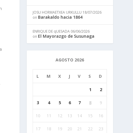
n
JOSU HORMAETXEA URKULLU
18/07/2026
Barakaldo hacia 1864
on
ENRIQUE DE qUESADA
06/06/2026
El Mayorazgo de Susunaga
on
a
AGOSTO 2026
L
M
X
J
V
S
D
,
1
2
3
4
5
6
7
8
9
10
11
12
13
14
15
16
17
18
19
20
21
22
23