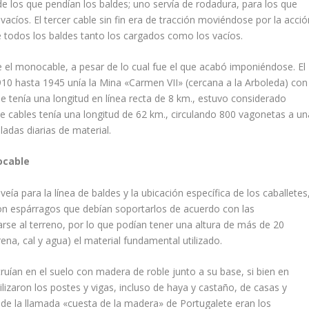
de los que pendían los baldes; uno servía de roda­dura, para los que
vacíos. El tercer cable sin fin era de tracción moviéndose por la acció
 todos los baldes tanto los car­gados como los vacíos.
el monocable, a pe­sar de lo cual fue el que acabó imponiéndose. El
10 hasta 1945 unía la Mina «Carmen VII» (cercana a la Arboleda) con
tenía una longitud en línea recta de 8 km., estuvo considerado
 cables tenía una longitud de 62 km., circulando 800 vagonetas a un
ladas diarias de material.
ocable
eía para la línea de baldes y la ubicación específica de los caballetes
con espárragos que debían soportarlos de acuerdo con las
arse al terreno, por lo que podían tener una altura de más de 20
na, cal y agua) el material fundamental utilizado.
uían en el suelo con madera de roble junto a su base, si bien en
izaron los postes y vigas, incluso de haya y castaño, de casas y
 de la llamada «cuesta de la madera» de Portugalete eran los