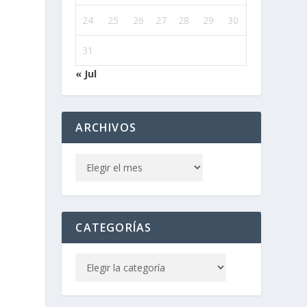
24
25
26
27
28
29
30
31
« Jul
l
ARCHIVOS
CATEGORÍAS
n