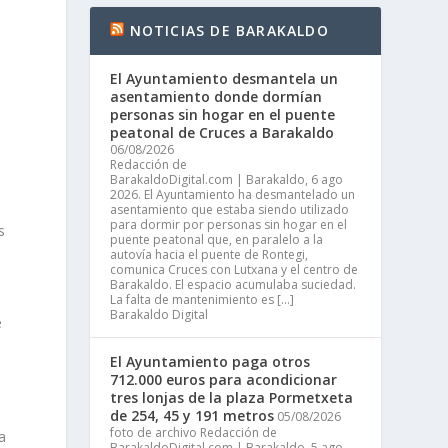
NOTICIAS DE BARAKALDO
El Ayuntamiento desmantela un
asentamiento donde dormían
personas sin hogar en el puente
peatonal de Cruces a Barakaldo
06/08/2026
Redacción de
BarakaldoDigital.com | Barakaldo, 6 ago
2026. El Ayuntamiento ha desmantelado un
asentamiento que estaba siendo utilizado
para dormir por personas sin hogar en el
s
puente peatonal que, en paralelo a la
autovía hacia el puente de Rontegi,
comunica Cruces con Lutxana y el centro de
Barakaldo. El espacio acumulaba suciedad.
La falta de mantenimiento es […]
Barakaldo Digital
e
El Ayuntamiento paga otros
712.000 euros para acondicionar
tres lonjas de la plaza Pormetxeta
de 254, 45 y 191 metros
05/08/2026
foto de archivo Redacción de
a
BarakaldoDigital.com | Barakaldo, 5 ago