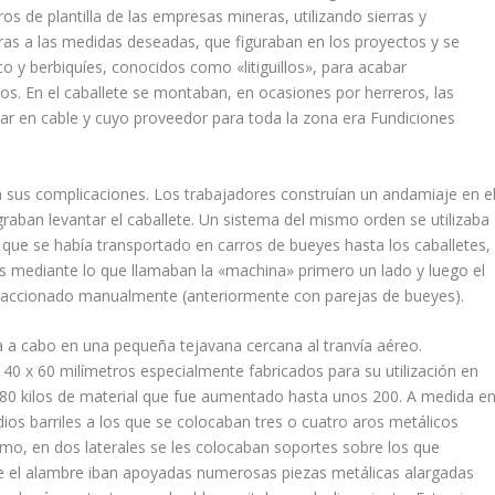
ros de plantilla de las empresas mineras, utilizando sierras y
ras a las medidas deseadas, que figuraban en los proyectos y se
o y berbiquíes, conocidos como «litiguillos», para acabar
. En el caballete se montaban, en ocasiones por herreros, las
lar en cable y cuyo proveedor para toda la zona era Fun­diciones
a sus complicaciones. Los trabajadores construían un andamiaje en e
graban levantar el caballete. Un sistema del mismo orden se utilizaba
 que se había transportado en carros de bueyes hasta los caballetes,
as mediante lo que llamaban la «ma­china» primero un lado y luego el
 accionado manualmente (anteriormente con parejas de bueyes).
a a cabo en una pe­queña tejavana cercana al tranvía aéreo.
0 x 60 milímetros especialmente fabricados para su utili­zación en
-80 kilos de ma­terial que fue aumentado hasta unos 200. A medida e
ios barriles a los que se colocaban tres o cuatro aros metálicos
mismo, en dos laterales se les colocaban soportes sobre los que
e el alambre iban apoyadas nume­rosas piezas metálicas alargadas