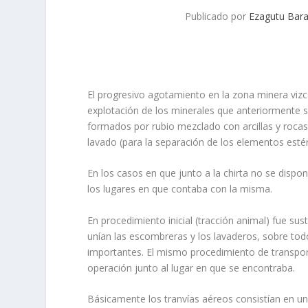
Publicado por
Ezagutu Bara
El progresivo agotamiento en la zona minera vizc
explotación de los minerales que anteriormente s
formados por rubio mezclado con arcillas y roca
lavado (para la sepa­ración de los elementos estéri
En los casos en que junto a la chirta no se dispo
los lugares en que contaba con la misma.
En procedimiento inicial (tracción animal) fue sus
unían las escombreras y los lavaderos, sobre todo
importantes. El mismo procedimiento de transporte
operación junto al lu­gar en que se encontraba.
Básicamente los tranvías aéreos consistían en u