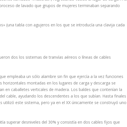
 el proceso de lavado que grupos de mujeres terminaban separando
s» (una tabla con agujeros en los que se introducía una clavija cada
ueron dos los sistemas de tranvías aéreos o líneas de cables
ue empleaba un sólo alambre sin fin que ejercía a la vez funciones
eas horizontales montadas en los lugares de carga y des­carga se
n en caballetes ver­ticales de madera. Los baldes que contenían la
n del cable, ayudando los descendentes a los que subían. Hasta finales
eos utilizó este sistema, pero ya en el XX únicamente se construyó uno
a superar desnive­les del 30% y consistía en dos cables fijos que