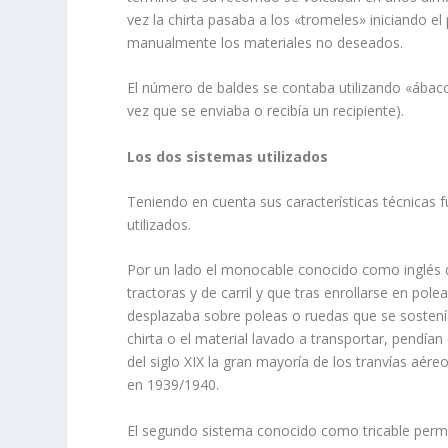
vez la chirta pasaba a los «tromeles» ini­ciando
manualmente los materiales no deseados.
El número de baldes se contaba utilizando «ábaco
vez que se enviaba o re­cibía un recipiente).
Los dos sistemas utilizados
Teniendo en cuenta sus características técnicas f
utilizados.
Por un lado el monocable conocido como inglés q
tractoras y de carril y que tras enrollarse en pol
desplazaba sobre poleas o ruedas que se sostenía
chirta o el material lavado a transportar, pendía
del siglo XIX la gran mayoría de los tranvías aér
en 1939/1940.
El segundo sistema conocido como tricable permití