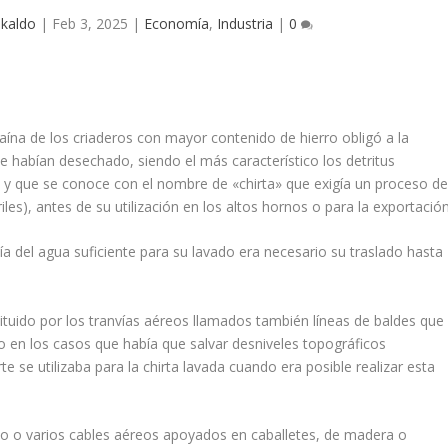
kaldo
|
Feb 3, 2025
|
Economía
,
Industria
|
0
aína de los criaderos con mayor contenido de hierro obligó a la
e habían desechado, siendo el más característico los detritus
s y que se conoce con el nombre de «chirta» que exigía un proceso d
les), antes de su utilización en los altos hor­nos o para la exportación
nía del agua suficiente para su lavado era necesario su traslado hasta
tituido por los tran­vías aéreos llamados también líneas de baldes que
 en los casos que había que salvar desniveles to­pográficos
 se utilizaba para la chirta lavada cuando era posible realizar esta
no o varios cables aéreos apoyados en caballetes, de madera o