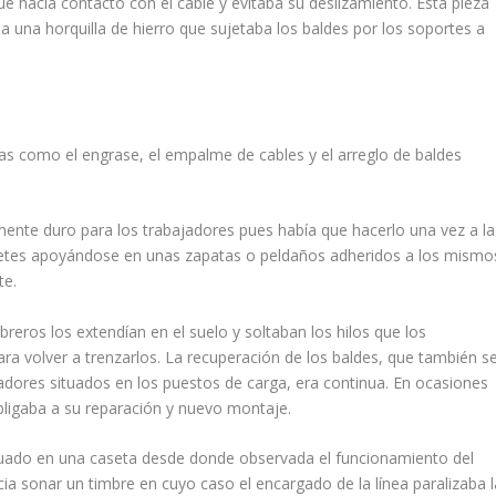
ue hacía contacto con el cable y evitaba su deslizamiento. Esta pieza
a una horquilla de hierro que sujetaba los baldes por los soportes a
s como el engrase, el empalme de cables y el arreglo de baldes
lmente duro para los trabajadores pues había que hacerlo una vez a la
alletes apoyándose en unas zapatas o peldaños adheridos a los mismo
te.
reros los exten­dían en el suelo y soltaban los hilos que los
a volver a trenzarlos. La recuperación de los baldes, que también s
ajadores situados en los puestos de carga, era continua. En ocasiones
obligaba a su reparación y nuevo montaje.
ituado en una caseta desde donde observada el funcionamiento del
ia sonar un timbre en cuyo caso el encargado de la línea paralizaba l