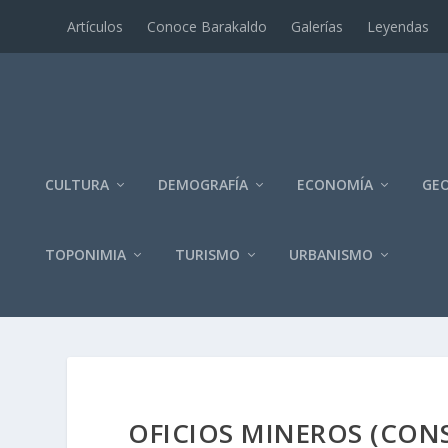
Artí­culos
Conoce Barakaldo
Galerí­as
Leyendas
CULTURA
DEMOGRAFÍA
ECONOMÍA
GEO
TOPONIMIA
TURISMO
URBANISMO
OFICIOS MINEROS (CON