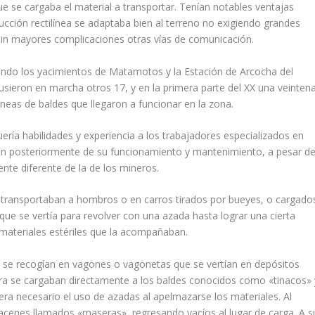
que se cargaba el material a transportar. Tenían notables ventajas
cción rectilínea se adaptaba bien al terreno no exigiendo grandes
sin mayores complicaciones otras vías de comunicación.
iendo los yacimientos de Matamotos y la Estación de Arcocha del
e pusieron en marcha otros 17, y en la primera parte del XX una veinten
neas de baldes que llegaron a funcionar en la zona.
ría habilidades y ex­periencia a los trabajadores especializados en
n posteriormente de su funcionamiento y manteni­miento, a pesar d
ente diferente de la de los mineros.
se transportaban a hom­bros o en carros tirados por bueyes, o cargado
 que se vertía para revolver con una azada hasta lograr una cierta
s materiales estériles que la acompañaban.
sas se recogían en va­gones o vagonetas que se vertían en depósitos
a se cargaban directamente a los baldes conocidos como «tinacos» 
ra ne­cesario el uso de azadas al apelmazarse los materiales. Al
acenes llamados «maseras», regresando vacíos al lugar de carga. A s