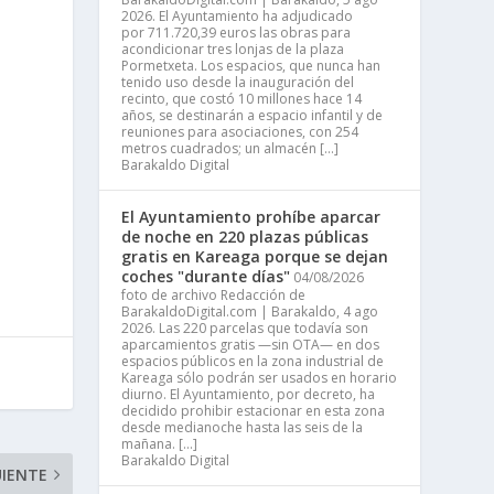
2026. El Ayuntamiento ha adjudicado
por 711.720,39 euros las obras para
acondicionar tres lonjas de la plaza
Pormetxeta. Los espacios, que nunca han
tenido uso desde la inauguración del
recinto, que costó 10 millones hace 14
años, se destinarán a espacio infantil y de
reuniones para asociaciones, con 254
metros cuadrados; un almacén […]
Barakaldo Digital
El Ayuntamiento prohíbe aparcar
de noche en 220 plazas públicas
gratis en Kareaga porque se dejan
coches "durante días"
04/08/2026
foto de archivo Redacción de
BarakaldoDigital.com | Barakaldo, 4 ago
2026. Las 220 parcelas que todavía son
aparcamientos gratis —sin OTA— en dos
espacios públicos en la zona industrial de
Kareaga sólo podrán ser usados en horario
diurno. El Ayuntamiento, por decreto, ha
decidido prohibir estacionar en esta zona
desde medianoche hasta las seis de la
mañana. […]
Barakaldo Digital
UIENTE