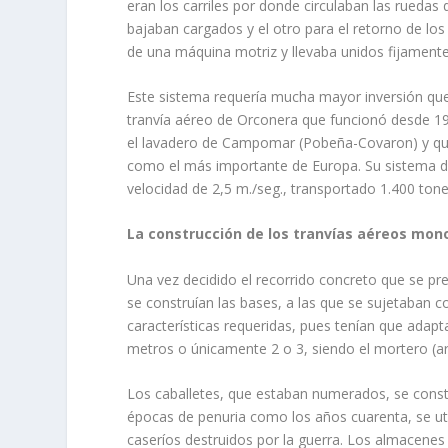
eran los carriles por donde circulaban las ruedas 
bajaban cargados y el otro para el retorno de los 
de una máquina motriz y llevaba unidos fijamente
Este sistema requería mucha mayor inversión que 
tranvía aéreo de Orconera que funcionó desde 19
el lavadero de Campomar (Pobeña-Covaron) y que 
como el más importante de Europa. Su sistema de
velocidad de 2,5 m./seg., trans­portado 1.400 tone
La construcción de los tranvías aéreos mon
Una vez decidido el recorrido concreto que se prev
se construían las bases, a las que se sujetaban 
características requeridas, pues tenían que adapt
metros o únicamente 2 o 3, siendo el mortero (are
Los caballetes, que estaban numerados, se constr
épocas de penuria como los años cuarenta, se util
caseríos destruidos por la guerra. Los almacenes