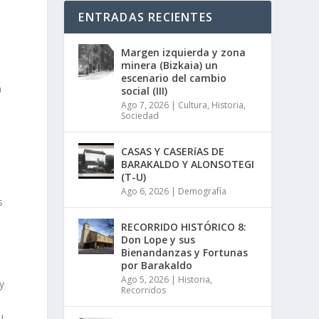
ENTRADAS RECIENTES
Margen izquierda y zona
minera (Bizkaia) un
escenario del cambio
a
social (III)
Ago 7, 2026
|
Cultura
,
Historia
,
Sociedad
CASAS Y CASERíAS DE
e
BARAKALDO Y ALONSOTEGI
(T-U)
Ago 6, 2026
|
Demografía
s
RECORRIDO HISTÓRICO 8:
Don Lope y sus
Bienandanzas y Fortunas
por Barakaldo
Ago 5, 2026
|
Historia
,
y
Recorridos
u