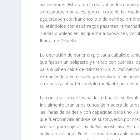
proveedores. Esta tarea la realizaban los carpinte
tronzadoras manuales, para el corte de las made
agujereaban con barrenos ojo de barril salomónic
sujetándolos con espárragos pasantes remachados
ruedas o poleas en las que iba a apoyarse y circu
Ibarra, de Ortuella.
La operación de poner en pie cada caballete tení
que fijaban un polipasto y tirando con cuerdas lo
para subir en cable de diámetro 20-25 milímetros
extendiéndolo en el suelo para subirlo a las pole
otro para acabar tensándolo mediante un tensor
La construcción de los baldes o tinacos se llevab
Inicialmente eran unos cubos de madera de unos 4
las líneas de baldes y con capacidad para uno 70
que fueron invali­dándose se sustituyeron por med
«cellos» para sujetar las duelas «costillas». Asi­
pudieran volcarse. En el sistema monocable sobr