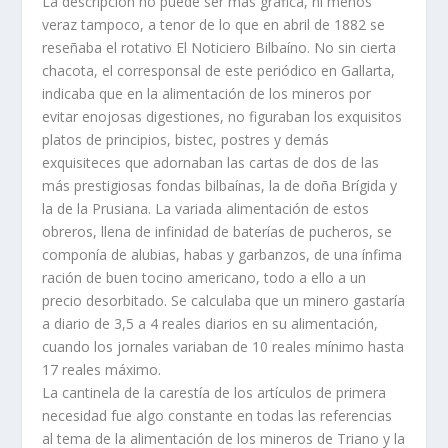
La descripción no puede ser más gráfica, ni menos
veraz tampoco, a tenor de lo que en abril de 1882 se
reseñaba el rotativo El Noticiero Bilbaí­no. No sin cierta
chacota, el corresponsal de este periódico en Gallarta,
indicaba que en la alimentación de los mineros por
evitar enojosas digestiones, no figuraban los exquisitos
platos de principios, bistec, postres y demás
exquisiteces que adornaban las cartas de dos de las
más prestigiosas fondas bilbaí­nas, la de doña Brí­gida y
la de la Prusiana. La variada alimentación de estos
obreros, llena de infinidad de baterí­as de pucheros, se
componí­a de alubias, habas y garbanzos, de una í­nfima
ración de buen tocino americano, todo a ello a un
precio desorbitado. Se calculaba que un minero gastarí­a
a diario de 3,5 a 4 reales diarios en su alimentación,
cuando los jornales variaban de 10 reales mí­nimo hasta
17 reales máximo.
La cantinela de la carestí­a de los artí­culos de primera
necesidad fue algo constante en todas las referencias
al tema de la alimentación de los mineros de Triano y la