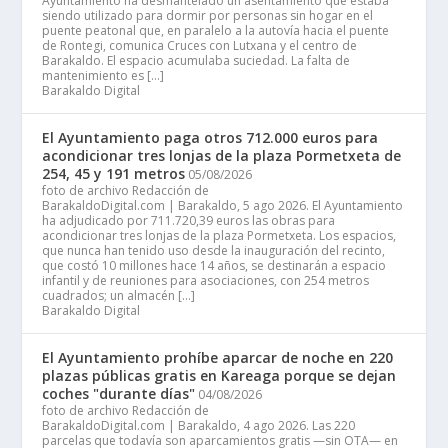
Ayuntamiento ha desmantelado un asentamiento que estaba
siendo utilizado para dormir por personas sin hogar en el
puente peatonal que, en paralelo a la autovía hacia el puente
de Rontegi, comunica Cruces con Lutxana y el centro de
Barakaldo. El espacio acumulaba suciedad. La falta de
mantenimiento es […]
Barakaldo Digital
El Ayuntamiento paga otros 712.000 euros para
acondicionar tres lonjas de la plaza Pormetxeta de
254, 45 y 191 metros
05/08/2026
foto de archivo Redacción de
BarakaldoDigital.com | Barakaldo, 5 ago 2026. El Ayuntamiento
ha adjudicado por 711.720,39 euros las obras para
acondicionar tres lonjas de la plaza Pormetxeta. Los espacios,
que nunca han tenido uso desde la inauguración del recinto,
que costó 10 millones hace 14 años, se destinarán a espacio
infantil y de reuniones para asociaciones, con 254 metros
cuadrados; un almacén […]
Barakaldo Digital
El Ayuntamiento prohíbe aparcar de noche en 220
plazas públicas gratis en Kareaga porque se dejan
coches "durante días"
04/08/2026
foto de archivo Redacción de
BarakaldoDigital.com | Barakaldo, 4 ago 2026. Las 220
parcelas que todavía son aparcamientos gratis —sin OTA— en