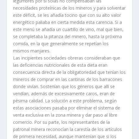
legumbres por si solas no compensaban las
necesidades proteí­nicas de los mineros y para solventar
este déficit, se les añadí­a tocino que con su alto valor
energético paliaba en cierta medida esta carencia. Si a
este menú se añadí­a un cuartillo de vino, mal que bien,
se completaba la pitanza del minero, hasta la próxima
comida, en la que generalmente se repetí­an los
mismos manjares.
Las incipientes sociedades obreras consideraban que
las deficiencias nutricionales de esta dieta eran
consecuencia directa de la obligatoriedad que tení­an los
mineros de comprar en las cantinas de los barracones
donde viví­an. Sostení­an que los géneros que allí­ se
vendí­an, además de excesivamente caros, eran de
pésima calidad. La solución a este problema, según
estas asociaciones pasaba por eliminar el sistema de
venta exclusiva en la zona minera y dar paso al libre
comercio. Por su parte, los representantes de la
patronal minera reconocí­an la carestí­a de los artí­culos
de primera necesidad, aunque mantení­an que si los