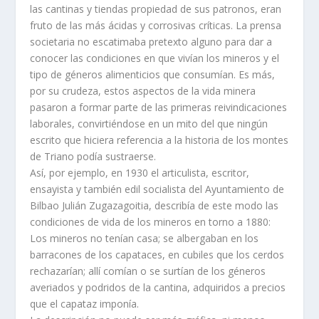
las cantinas y tiendas propiedad de sus patronos, eran
fruto de las más ácidas y corrosivas crí­ticas. La prensa
societaria no escatimaba pretexto alguno para dar a
conocer las condiciones en que viví­an los mineros y el
tipo de géneros alimenticios que consumí­an. Es más,
por su crudeza, estos aspectos de la vida minera
pasaron a formar parte de las primeras reivindicaciones
laborales, convirtiéndose en un mito del que ningún
escrito que hiciera referencia a la historia de los montes
de Triano podí­a sustraerse.
Así­, por ejemplo, en 1930 el articulista, escritor,
ensayista y también edil socialista del Ayuntamiento de
Bilbao Julián Zugazagoitia, describí­a de este modo las
condiciones de vida de los mineros en torno a 1880:
Los mineros no tení­an casa; se albergaban en los
barracones de los capataces, en cubiles que los cerdos
rechazarí­an; allí­ comí­an o se surtí­an de los géneros
averiados y podridos de la cantina, adquiridos a precios
que el capataz imponí­a.