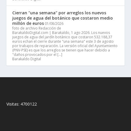
Cierran "una semana" por arreglos los nuevos
juegos de agua del botánico que costaron medio
millón de euros
01/08/2026
foto de archivo Redacción de
BarakaldoDigital.com | Barakaldo, 1 ago 2026. Los nuevos
juegos de agua del jardín botánico que costaron 532.188,37
euros echan el cierre durante "una semana" este 3 de agosto
por trabajos de reparación. La versión oficial del Ayuntamiento
(PNV-PSE) es que los arreglos se tienen que hacer debido a
"daños provocados por el […]
Barakaldo Digital
Visitas:
4700122