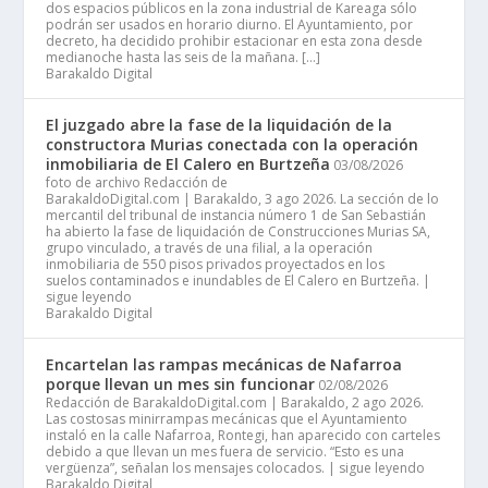
dos espacios públicos en la zona industrial de Kareaga sólo
podrán ser usados en horario diurno. El Ayuntamiento, por
decreto, ha decidido prohibir estacionar en esta zona desde
medianoche hasta las seis de la mañana. […]
Barakaldo Digital
El juzgado abre la fase de la liquidación de la
constructora Murias conectada con la operación
inmobiliaria de El Calero en Burtzeña
03/08/2026
foto de archivo Redacción de
BarakaldoDigital.com | Barakaldo, 3 ago 2026. La sección de lo
mercantil del tribunal de instancia número 1 de San Sebastián
ha abierto la fase de liquidación de Construcciones Murias SA,
grupo vinculado, a través de una filial, a la operación
inmobiliaria de 550 pisos privados proyectados en los
suelos contaminados e inundables de El Calero en Burtzeña. |
sigue leyendo
Barakaldo Digital
Encartelan las rampas mecánicas de Nafarroa
porque llevan un mes sin funcionar
02/08/2026
Redacción de BarakaldoDigital.com | Barakaldo, 2 ago 2026.
Las costosas minirrampas mecánicas que el Ayuntamiento
instaló en la calle Nafarroa, Rontegi, han aparecido con carteles
debido a que llevan un mes fuera de servicio. “Esto es una
vergüenza”, señalan los mensajes colocados. | sigue leyendo
Barakaldo Digital