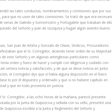
pendió las tales conductas, nombramientos y comisiones que por sus
 para que no usen de tales comisiones. Se trató de que era necesari
e venas de Galindo y Somorrostro y Portugalete que trataban de ello
utado del Señorío y Juan de Izuzquiza y hagan algún asiento bueno
bao, San Juan de Arteta y Gonzalo de Olave, Síndicos, Procuradores
nifestaban que el Sr. Corregidor, diciendo tener orden de su Majestad
s de este Señorío y en algunas anteiglesias particulares como
tenía orden y fuero de hacer y cumplir con diligencia y cuidado con
d certera noticia y satisfacción, y de que se diese noticia en Junta
ión, el Corregidor dijo que sí había alguna disposición en el fuero
dase lo por él dispuesto y ordenado y que si no hubiere capítulo en
tad y que en todo proveería en justicia.
el Sr. Corregidor, a las ocho horas de la mañana, pareció presente
putada por la Junta de Guipúzcoa y sellada con su sello, presentó una
 de Guipúzcoa escribía a la Junta y Regimiento del Señorío y