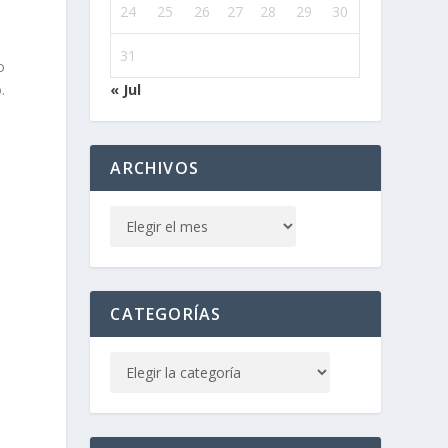
24
25
26
27
28
29
30
31
o
« Jul
.
ARCHIVOS
CATEGORÍAS