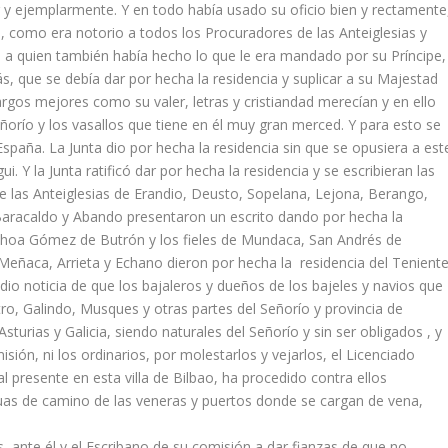
 y ejemplarmente. Y en todo había usado su oficio bien y rectamente
 como era notorio a todos los Procuradores de las Anteiglesias y
a a quien también había hecho lo que le era mandado por su Príncipe,
s, que se debía dar por hecha la residencia y suplicar a su Majestad
gos mejores como su valer, letras y cristiandad merecían y en ello
ñorío y los vasallos que tiene en él muy gran merced. Y para esto se
España. La Junta dio por hecha la residencia sin que se opusiera a est
Y la Junta ratificó dar por hecha la residencia y se escribieran las
de las Anteiglesias de Erandio, Deusto, Sopelana, Lejona, Berango,
 Baracaldo y Abando presentaron un escrito dando por hecha la
 Ochoa Gómez de Butrón y los fieles de Mundaca, San Andrés de
Meñaca, Arrieta y Echano dieron por hecha la residencia del Tenient
o noticia de que los bajaleros y dueños de los bajeles y navios que
ro, Galindo, Musques y otras partes del Señorío y provincia de
Asturias y Galicia, siendo naturales del Señorío y sin ser obligados , y
ión, ni los ordinarios, por molestarlos y vejarlos, el Licenciado
 presente en esta villa de Bilbao, ha procedido contra ellos
as de camino de las veneras y puertos donde se cargan de vena,
s, ante él y el Escribano de su comisión a dar fianzas de que no