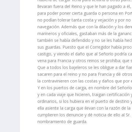
llevaran fuera del Reino y que le han pagado a él,
para poder poner cierta guarda o persona en Port
no podían tolerar tanta costa y vejación y por no 
navegación. Además que con la dilación y los der
marineros y oficiales, gastaban más de la gananci
también se había defendido y no se les había hec
sus guardas. Puesto que el Corregidor había pro
castigo, y viendo el daño que al Señorío podría c
vena para Francia y otros reinos se prohíba; que
Que a todos los bajeleros se les obligue a dar f
sacaren para el reino y no para Francia y dé otr
la contravinieren con las costas y daños que por 
Y en los puertos de carga, en nombre del Señorío
y en cada viaje que hicieren, traigan certificaci
ordinarios, si los hubiera en el puerto de destino 
ella asiente la carga que ilevan con la razón de l
cumplieren los denuncie y dé noticia de ello al Sr
nombramiento de guarda.