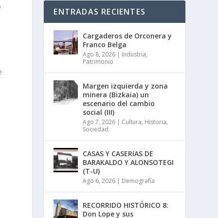
,
ENTRADAS RECIENTES
Cargaderos de Orconera y
Franco Belga
Ago 8, 2026
|
Industria
,
Patrimonio
e
Margen izquierda y zona
minera (Bizkaia) un
escenario del cambio
social (III)
Ago 7, 2026
|
Cultura
,
Historia
,
e
Sociedad
CASAS Y CASERíAS DE
BARAKALDO Y ALONSOTEGI
(T-U)
Ago 6, 2026
|
Demografía
RECORRIDO HISTÓRICO 8:
Don Lope y sus