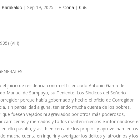
 Barakaldo
|
Sep 19, 2025
|
Historia
|
0
5) (VIII)
GENERALES
ó el juicio de residencia contra el Licenciado Antonio Garda de
iado Manuel de Sampayo, su Teniente. Los Síndicos del Señorío
 Corregidor porque había gobernado y hecho el oficio de Corregidor
cia, sin parcialidad alguna, teniendo mucha cuenta de los pobres,
ir que fuesen vejados ni agraviados por otros más poderosos,
r carnicerías y mercados y todos mantenimientos e informándose e
s en ello pasaba, y así, bien cerca de los propios y aprovechamientos
o mucha cuenta en inquirir y averiguar los delitos y latrocinios y los