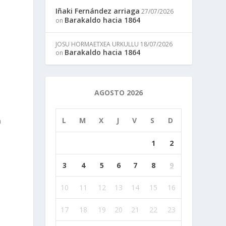
Iñaki Fernández arriaga
27/07/2026
Barakaldo hacia 1864
on
JOSU HORMAETXEA URKULLU
18/07/2026
Barakaldo hacia 1864
on
AGOSTO 2026
L
M
X
J
V
S
D
a
1
2
3
4
5
6
7
8
9
10
11
12
13
14
15
16
17
18
19
20
21
22
23