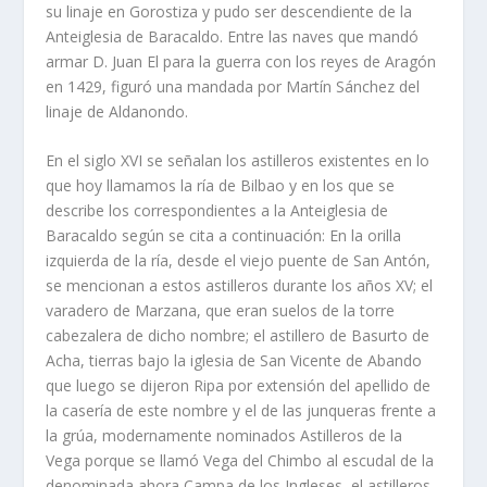
su linaje en Gorostiza y pudo ser descendiente de la
Anteiglesia de Baracaldo. Entre las naves que mandó
armar D. Juan El para la guerra con los reyes de Aragón
en 1429, figuró una mandada por Martín Sánchez del
linaje de Aldanondo.
En el siglo XVI se señalan los astilleros existentes en lo
que hoy llamamos la ría de Bilbao y en los que se
describe los correspondientes a la Anteiglesia de
Baracaldo según se cita a continuación: En la orilla
izquierda de la ría, desde el viejo puente de San Antón,
se mencionan a estos astilleros durante los años XV; el
varadero de Marzana, que eran suelos de la torre
cabezalera de dicho nombre; el astillero de Basurto de
Acha, tierras bajo la iglesia de San Vicente de Abando
que luego se dijeron Ripa por extensión del apellido de
la casería de este nombre y el de las junqueras frente a
la grúa, modernamente nominados Astilleros de la
Vega porque se llamó Vega del Chimbo al escudal de la
denominada ahora Campa de los Ingleses, el astilleros