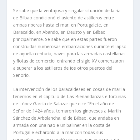
Se sabe que la ventajosa y singular situación de la ría
de Bilbao condicionó el asiento de astilleros entre
ambas riberas hasta el mar, en Portugalete, en
Baracaldo, en Abando, en Deusto y en Bilbao
principalmente. Se sabe que en estas partes fueron
construidas numerosas embarcaciones durante el lapso
de aquella centuria, naves para las armadas castellanas
y flotas de comercio; entrando el siglo XV comenzaron
a superar a los astilleros de ios otros puertos del
Señorío.
La intervención de los baracaldeses en cosas de mar la
tenemos en el capítulo de Las Bienandanzas e fortunas
de López García de Salazar que dice “En el año de
Señor de 1424 años, tomaron los ginoveses a Martín
Sánchez de Arbolancha, el de Bilbao, que andaba en
armada con una nao e un balliner en la costa de
Portugal e echáronlo a la mar con todas sus
compañas, que no quedó ninguno, que eran mas de