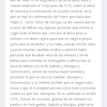
Min del Valle. En el Regimiento de tierra llana, villas y
ciudad celebrado el 14 de junio de 1575, sobre el árbol
de Guernica a continuación de la Junta General, en la
que se leyó la confirmación del Fuero que hacía don
Felipe II , como Señor de Vizcaya, se dio cuenta que en
el peso de Bilbao hay algunas personas que asisten a
coger todo el hierro que concurre al dicho peso y
rentería con dinero ajeno para que no valga el precio
justo para el vendedor, y los tales, causan mucho daño
y pasan muchas cautelas ocultas y además había
personas que llevaban vena de las veneras y ría de
Bilbao para revender en Portugalete y allímezclan la
vena de Bilbao con la de Galindo y Musquis y
Somorrostro, siendo de mucha mayor bondad y
provecho la que se saca en Galindo, Musquis y
Somorrostro; y se ordenó prohibir que se hagan tales
cosas y que el Corregidor provea sobre todo y proceda
contra los que han delinquido. En la celebrada en el año
1576, Tomás de Goicolea, guarda de las venasen los
puertos de Portugalete, Galindo y Musquis, pidió se le