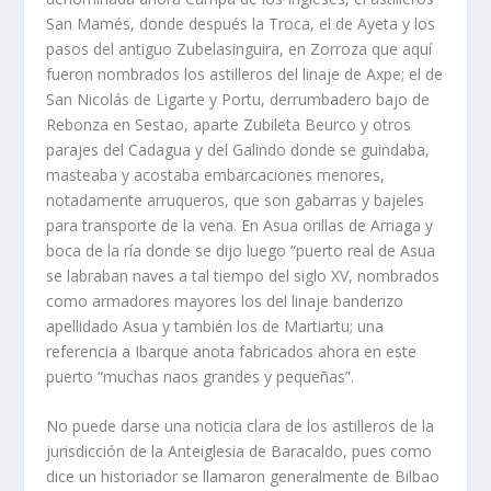
San Mamés, donde después la Troca, el de Ayeta y los
pasos del antiguo Zubelasinguira, en Zorroza que aquí
fueron nombrados los astilleros del linaje de Axpe; el de
San Nicolás de Ligarte y Portu, derrumbadero bajo de
Rebonza en Sestao, aparte Zubileta Beurco y otros
parajes del Cadagua y del Galindo donde se guindaba,
masteaba y acostaba embarcaciones menores,
notadamente arruqueros, que son gabarras y bajeles
para transporte de la vena. En Asua orillas de Arriaga y
boca de la ría donde se dijo luego “puerto real de Asua
se labraban naves a tal tiempo del siglo XV, nombrados
como armadores mayores los del linaje banderizo
apellidado Asua y también los de Martiartu; una
referencia a Ibarque anota fabricados ahora en este
puerto “muchas naos grandes y pequeñas”.
No puede darse una noticia clara de los astilleros de la
jurisdicción de la Anteiglesia de Baracaldo, pues como
dice un historiador se llamaron generalmente de Bilbao