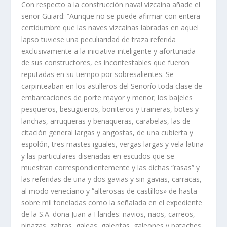
Con respecto a la construcción nava! vizcaína añade el
señor Guiard: “Aunque no se puede afirmar con entera
certidumbre que las naves vizcaínas labradas en aquel
lapso tuviese una peculiaridad de traza referida
exclusivamente a la iniciativa inteligente y afortunada
de sus constructores, es incontestables que fueron
reputadas en su tiempo por sobresalientes. Se
carpinteaban en los astilleros del Señorío toda clase de
embarcaciones de porte mayor y menor; los bajeles
pesqueros, besugueros, boniteros y traineras, botes y
lanchas, arruqueras y benaqueras, carabelas, las de
citación general largas y angostas, de una cubierta y
espolón, tres mastes iguales, vergas largas y vela latina
y las particulares diseñadas en escudos que se
muestran correspondientemente y las dichas “rasas” y
las referidas de una y dos gavias y sin gavias, carracas,
al modo veneciano y “alterosas de castillos» de hasta
sobre mil toneladas como la señalada en el expediente
de la S.A. doña Juan a Flandes: navios, naos, carreos,
pinazas, zabras, galeas, galeotas, galeones y pataches