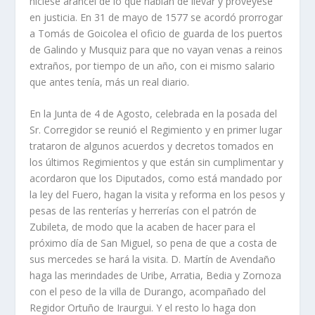
hiciese arancel de lo que habían de llevar y proveyese
en justicia. En 31 de mayo de 1577 se acordó prorrogar
a Tomás de Goicolea el oficio de guarda de los puertos
de Galindo y Musquiz para que no vayan venas a reinos
extraños, por tiempo de un año, con ei mismo salario
que antes tenía, más un real diario.
En la Junta de 4 de Agosto, celebrada en la posada del
Sr. Corregidor se reunió el Regimiento y en primer lugar
trataron de algunos acuerdos y decretos tomados en
los últimos Regimientos y que están sin cumplimentar y
acordaron que los Diputados, como está mandado por
la ley del Fuero, hagan la visita y reforma en los pesos y
pesas de las renterías y herrerías con el patrón de
Zubileta, de modo que la acaben de hacer para el
próximo día de San Miguel, so pena de que a costa de
sus mercedes se hará la visita. D. Martín de Avendaño
haga las merindades de Uribe, Arratia, Bedia y Zornoza
con el peso de la villa de Durango, acompañado del
Regidor Ortuño de Iraurgui. Y el resto lo haga don