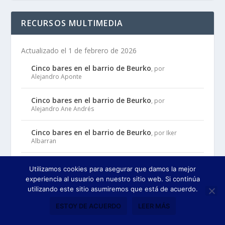
RECURSOS MULTIMEDIA
Actualizado el 1 de febrero de 2026
Cinco bares en el barrio de Beurko
, por
Alejandro Aponte
Cinco bares en el barrio de Beurko
, por
Alejandro Ane Andrés
Cinco bares en el barrio de Beurko
, por Iker
Albarran
Cinco bares en el barrio de Beurko
, por Jon
Utilizamos cookies para asegurar que damos la mejor
Muñoz
experiencia al usuario en nuestro sitio web. Si continúa
utilizando este sitio asumiremos que está de acuerdo.
Cinco bares en el barrio de Beurko
, por Laia
Lozano
ESTOY DE ACUERDO
LEER MÁS