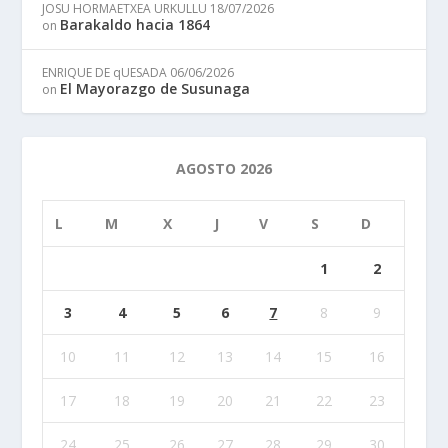
JOSU HORMAETXEA URKULLU
18/07/2026
Barakaldo hacia 1864
on
ENRIQUE DE qUESADA
06/06/2026
El Mayorazgo de Susunaga
on
AGOSTO 2026
L
M
X
J
V
S
D
1
2
3
4
5
6
7
8
9
10
11
12
13
14
15
16
17
18
19
20
21
22
23
24
25
26
27
28
29
30