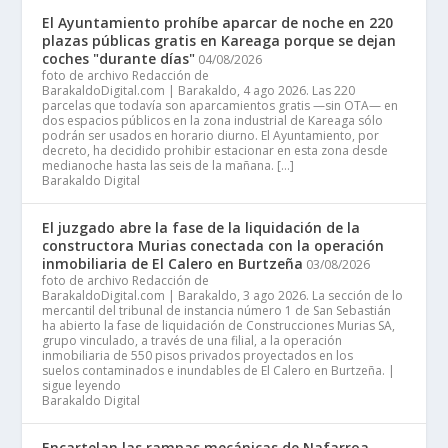
El Ayuntamiento prohíbe aparcar de noche en 220
plazas públicas gratis en Kareaga porque se dejan
coches "durante días"
04/08/2026
foto de archivo Redacción de
BarakaldoDigital.com | Barakaldo, 4 ago 2026. Las 220
parcelas que todavía son aparcamientos gratis —sin OTA— en
dos espacios públicos en la zona industrial de Kareaga sólo
podrán ser usados en horario diurno. El Ayuntamiento, por
decreto, ha decidido prohibir estacionar en esta zona desde
medianoche hasta las seis de la mañana. […]
Barakaldo Digital
El juzgado abre la fase de la liquidación de la
constructora Murias conectada con la operación
inmobiliaria de El Calero en Burtzeña
03/08/2026
foto de archivo Redacción de
BarakaldoDigital.com | Barakaldo, 3 ago 2026. La sección de lo
mercantil del tribunal de instancia número 1 de San Sebastián
ha abierto la fase de liquidación de Construcciones Murias SA,
grupo vinculado, a través de una filial, a la operación
inmobiliaria de 550 pisos privados proyectados en los
suelos contaminados e inundables de El Calero en Burtzeña. |
sigue leyendo
Barakaldo Digital
Encartelan las rampas mecánicas de Nafarroa