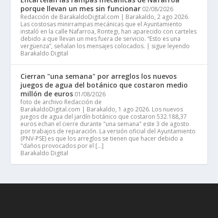
porque llevan un mes sin funcionar
02/08/2026
Redacción de BarakaldoDigital.com | Barakaldo, 2 ago 2026.
Las costosas minirrampas mecánicas que el Ayuntamiento
instaló en la calle Nafarroa, Rontegi, han aparecido con carteles
debido a que llevan un mes fuera de servicio. “Esto es una
vergüenza”, señalan los mensajes colocados. | sigue leyendo
Barakaldo Digital
Cierran "una semana" por arreglos los nuevos
juegos de agua del botánico que costaron medio
millón de euros
01/08/2026
foto de archivo Redacción de
BarakaldoDigital.com | Barakaldo, 1 ago 2026. Los nuevos
juegos de agua del jardín botánico que costaron 532.188,37
euros echan el cierre durante "una semana" este 3 de agosto
por trabajos de reparación. La versión oficial del Ayuntamiento
(PNV-PSE) es que los arreglos se tienen que hacer debido a
"daños provocados por el […]
Barakaldo Digital