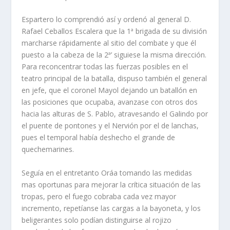
Espartero lo comprendió así­ y ordenó al general D.
Rafael Ceballos Escalera que la 1ª brigada de su división
marcharse rápidamente al sitio del combate y que él
puesto a la cabeza de la 2ª’ siguiese la misma dirección.
Para reconcentrar todas las fuerzas posibles en el
teatro principal de la batalla, dispuso también el general
en jefe, que el coronel Mayol dejando un batallón en
las posicio­nes que ocupaba, avanzase con otros dos
hacia las alturas de S. Pablo, atravesando el Galindo por
el puente de pontones y el Nervión por el de lanchas,
pues el temporal habí­a deshecho el grande de
quechemarines.
Seguí­a en el entretanto Oráa tomando las medidas
mas oportunas para mejorar la crí­tica situa­ción de las
tropas, pero el fuego cobraba cada vez mayor
incremento, repetí­anse las cargas a la bayoneta, y los
beligerantes solo podí­an distinguirse al rojizo