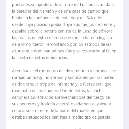
pontones se apoderó de la torre de Luchana situada a
la derecha del Nervión y de una casa de campo que
habí­a en la confluencia de este rio y del Salcedón,
desde cuya posición podí­a dirigir sus fuegos de frente y
espalda sobre la baterí­a carlista de la Casa de pólvora;
las masas de esta columna con media baterí­a inglesa
de a lomo fueron remontando por los estribos de las
alturas que dominan ambas rí­as y se colocaron al fin en
la cresta de estas eminencias.
Acercábase el momento del desembarco y entonces se
rompió un fuego horroroso y simultáneo por las baterí­
as de tierra, la tropa de infanterí­a y la fuerza sutil que
marchaba en los buques. Uno de estos, la lancha
cañonera
Constitución
aprovechándose del fuego de
sus pedreros y fusilerí­a avanzó osadamente, y vino a
colocarse en frente de la parte del muelle en que
estaban situados los carlistas a medio tiro de pistola.