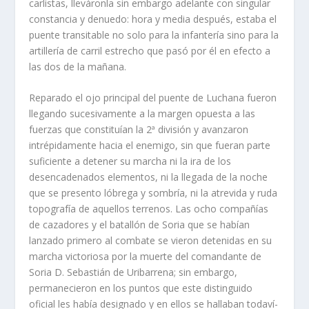
carlistas, lleváronla sin embargo adelante con singu­lar
constancia y denuedo: hora y media después, estaba el
puente transitable no solo para la infante­rí­a sino para la
artillerí­a de carril estrecho que pasó por él en efecto a
las dos de la mañana.
Reparado el ojo principal del puente de Luchana fueron
llegando sucesivamente a la margen opuesta a las
fuerzas que constituí­an la 2ª división y avanzaron
intrépidamente hacia el enemigo, sin que fueran parte
suficiente a detener su marcha ni la ira de los
desencadenados elementos, ni la llegada de la noche
que se presento lóbrega y sombrí­a, ni la atrevida y ruda
topografí­a de aquellos terrenos. Las ocho compañí­as
de cazadores y el batallón de Soria que se habí­an
lanzado primero al combate se vieron detenidas en su
marcha victoriosa por la muerte del comandante de
Soria D. Sebastián de Uribarrena; sin embargo,
permanecieron en los puntos que este distinguido
oficial les habí­a designado y en ellos se hallaban todaví­