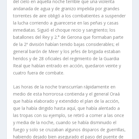
del cielo en aquella noche terrible que una violenta
andanada de agua y de granizo impelida por grandes
torrentes de aire obligó a los combatientes a suspender
la lucha corriendo a guarecerse en las peñas y casas
inmediatas. Siguió el choque recio y sangriento; los
batallones del Rey y 2.° de Gerona que formaban parte
de la 2ª división habí­an tenido bajas considerables; el
general barón de Meer y los jefes de brigada estaban
heridos y de 28 oficiales del regimiento de la Guardia
Real que habí­an entrado en acción, quedaron veinte y
cuatro fuera de combate.
Las horas de la noche transcurrí­an rápidamente en
medio de esta horrorosa contienda y el general Oraá
que habí­a elaborado y extendido el plan de la acción,
que la habí­a dirigido hasta aquí­, que habí­a alentado a
las tropas con su ejemplo, se retiró a comer a las once
y media de la noche, cuando se habí­a disminuido el
fuego y solo se cruzaban algunos disparos de guerrillas,
habiendo dejado bien asegurado el paso del puente de