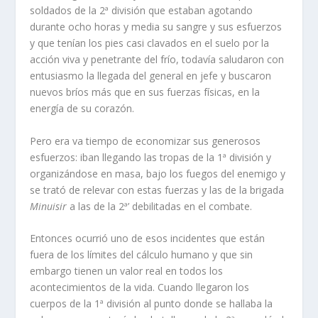
soldados de la 2ª división que estaban agotando
durante ocho horas y media su sangre y sus esfuerzos
y que tení­an los pies casi clavados en el suelo por la
acción viva y penetrante del frí­o, todaví­a saludaron con
entusiasmo la llegada del general en jefe y buscaron
nuevos brí­os más que en sus fuerzas fí­sicas, en la
energí­a de su corazón.
Pero era va tiempo de economizar sus generosos
esfuerzos: iban llegando las tropas de la 1ª división y
organizándose en masa, bajo los fuegos del enemigo y
se trató de relevar con estas fuerzas y las de la brigada
Minuisir
a las de la 2ª’ debilitadas en el combate.
Entonces ocurrió uno de esos incidentes que están
fuera de los lí­mites del cálculo humano y que sin
embargo tienen un valor real en todos los
acontecimientos de la vida. Cuando llegaron los
cuerpos de la 1ª división al punto donde se hallaba la