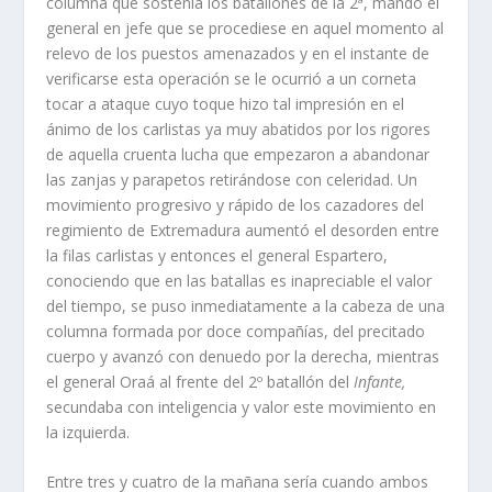
columna que sostení­a los batallones de la 2ª, mandó el
general en jefe que se procediese en aquel momento al
relevo de los puestos amenazados y en el instante de
verificarse esta operación se le ocurrió a un corneta
tocar a ataque cuyo toque hizo tal impresión en el
ánimo de los carlistas ya muy abatidos por los rigores
de aquella cruenta lucha que empezaron a abandonar
las zanjas y parapetos retirándose con celeridad. Un
movimiento pro­gresivo y rápido de los cazadores del
regimiento de Extremadura aumentó el desorden entre
la filas carlistas y entonces el general Espartero,
conociendo que en las batallas es inapreciable el valor
del tiempo, se puso inmediatamente a la cabeza de una
columna formada por doce compañí­as, del precitado
cuerpo y avanzó con denuedo por la derecha, mientras
el general Oraá al frente del 2º batallón del
Infante,
secundaba con inteligencia y valor este movimiento en
la izquierda.
Entre tres y cuatro de la mañana serí­a cuando ambos