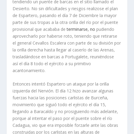
tendiendo un puente de barcas en el sitio llamado el
Desierto. No sin dificultades y riesgos realizose el plan
de Espartero, pasando el dí­a 7 de Diciembre la mayor
parte de sus tropas a la otra orilla del rí­o por el puente
provisional que acababa de
terminarse, no
pudiendo
aprovecharlo por haberse roto, teniendo que retirarse
el general Cevallos Escalera con parte de su división por
la orilla derecha hasta llegar al caserí­o de las Arenas,
trasladán­dose en barcas a Portugalete, reuniéndose
así­ el dí­a 8 todo el ejército a su primitivo
acantonamiento.
Entonces intentó Espartero un ataque por la orilla
izquierda del Nervión. El dí­a 12 hizo avanzar algunas
fuerzas hacia las posiciones carlistas de Burceña,
movimiento que siguió todo el ejército el dí­a 15,
llegando a Baracaldo y no prosiguiendo más adelante,
porque al intentar el paso por el puente sobre el rí­o
Cadagua, vio que era imposible forzarle ante las obras
construidas por los carlistas en las alturas de