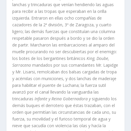
lanchas y trincaduras que vení­an hendiendo las aguas
para recibir a las tropas que esperaban en la orilla
izquierda. Entraron en ellas ocho compañí­as de
cazadores de la 2ª división, 3º de Zaragoza, y cuarto
ligero; las demás fuerzas que constituí­an una columna
respetable pasaron después a bordo y se dio la orden
de partir. Marcharon las embarcaciones al amparo del
muelle procurando no ser descubiertas por el enemigo:
los botes de los bergantines británicos
King, Doube,
Sarraceno
manda­dos por sus comandantes Mr. Lapidge
y Mr. Lisarsi, remolcaban dos balsas cargadas de tropa
y acémilas con municiones, y dos lanchas de maderaje
para habilitar el puente de Luchana; la fuerza sutil
avanzó por el canal llevando la vanguardia las
trincaduras
Infante y Reina Gobernadora y
siguiendo los
demás buques el derrotero que éstas trazaban, con el
orden que permití­an las circuns­tancias de cada uno, su
fuerza, su movilidad y el furioso temporal de agua y
nieve que sacudí­a con violencia las olas y hací­a la