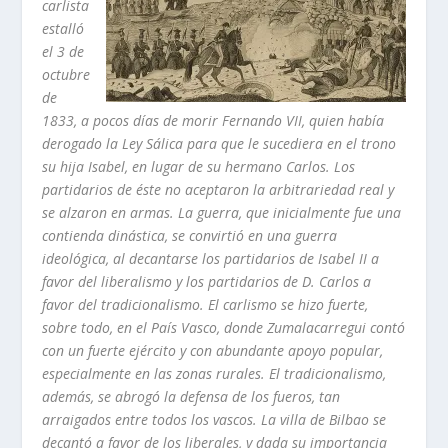
carlista
estalló
el 3 de
octubre
de
1833, a pocos dí­as de morir Fernando VII, quien habí­a
derogado la Ley Sálica para que le sucediera en el trono
su hija Isabel, en lugar de su hermano Carlos. Los
partidarios de éste no aceptaron la arbitrariedad real y
se alzaron en armas. La guerra, que inicialmente fue una
contienda dinástica, se convirtió en una guerra
ideológica, al decantarse los partidarios de Isabel II a
favor del liberalismo y los partidarios de D. Carlos a
favor del tradicionalismo. El carlismo se hizo fuerte,
sobre todo, en el Paí­s Vasco, donde Zumalacarregui contó
con un fuerte ejército y con abundante apoyo popular,
especialmente en las zonas rurales. El tradicionalismo,
además, se abrogó la defensa de los fueros, tan
arraigados entre todos los vascos. La villa de Bilbao se
decantó a favor de los liberales, y dada su importancia