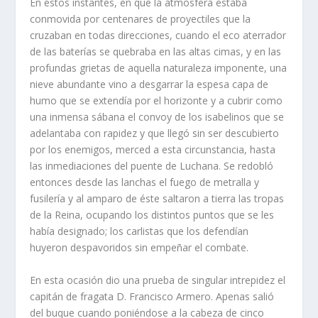
En estos instantes, en que la atmósfera estaba
conmovida por centenares de proyectiles que la
cruzaban en todas direcciones, cuando el eco aterrador
de las baterí­as se quebraba en las altas cimas, y en las
profundas grietas de aquella naturaleza imponente, una
nieve abundante vino a desgarrar la espesa capa de
humo que se extendí­a por el horizonte y a cubrir como
una inmensa sábana el convoy de los isabelinos que se
adelantaba con rapidez y que llegó sin ser descubierto
por los enemigos, merced a esta circunstancia, hasta
las inmediaciones del puente de Luchana. Se redobló
entonces desde las lanchas el fuego de metralla y
fusilerí­a y al amparo de éste saltaron a tierra las tropas
de la Reina, ocupando los distintos puntos que se les
habí­a designado; los carlistas que los defendí­an
huyeron despavoridos sin empeñar el combate.
En esta ocasión dio una prueba de singular intrepidez el
capitán de fragata D. Francisco Arme­ro. Apenas salió
del buque cuando poniéndose a la cabeza de cinco