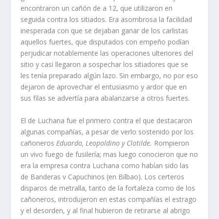
encontraron un cañón de a 12, que utilizaron en
seguida contra los sitiados. Era asombrosa la facilidad
inesperada con que se dejaban ganar de los carlistas
aquellos fuertes, que disputados con empeño podí­an
perjudicar notablemente las operaciones ulteriores del
sitio y casi llegaron a sospechar los sitiadores que se
les tení­a preparado algún lazo. Sin embargo, no por eso
dejaron de aprovechar el entusiasmo y ardor que en
sus filas se advertí­a para abalanzarse a otros fuertes.
El de Luchana fue el primero contra el que destacaron
algunas compañí­as, a pesar de verlo sostenido por los
cañoneros
Eduardo, Leopoldino y Clotilde.
Rompieron
un vivo fuego de fusilerí­a; mas luego conocieron que no
era la empresa contra Luchana como habí­an sido las
de Banderas v Capuchinos (en Bilbao). Los certeros
disparos de metralla, tanto de la fortaleza como de los
cañone­ros, introdujeron en estas compañí­as el estrago
y el desorden, y al final hubieron de retirarse al abrigo