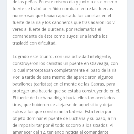
de las peñas. En este mismo dí­a y junto a este mismo
fuerte se trabó un reñido combate entre las fuerzas
numerosas que habí­an apostado los carlistas en el
fuerte de la rí­a y los cañoneros que trasladaron los ví­
veres al fuerte de Burceña, por reclamarlos el
comandante de éste como suyos: una lancha los
trasladó con dificultad…
Logrado este triunfo, con una actividad inteligente,
construyeron los carlistas un puente en Olaveaga, con
lo cual interceptaban completamente el paso de la rí­a.
Por la tarde de este mismo dí­a aparecieron algunos
batallones (carlistas) en el monte de las Cabras, para
proteger una baterí­a que se estaba construyendo en él.
El fuerte de Luchana dirigió hacia ellos tan acertados
tiros, que hubieron de alejarse de aquel sitio y dejar
solos a los que construí­an la baterí­a. Esta tení­a por
objeto dominar el puente de Luchana y su paso, a fin
de imposibilitar por él todo socorro a los sitiados. Al
amanecer del 12, teniendo noticia el comandante