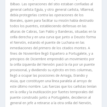
Bilbao. Las operaciones del sitio estaban confiadas al
general carlista Eguí­a, y otro general carlista, Villarreal,
debí­a protegerlas contra las operaciones de los
liberales, quien para facilitar su misión habí­a destruido
todos los puentes, estableciendo defensas en las
alturas de Cabras, San Pablo y Banderas, situadas en la
orilla derecha y en una curva que junto a Deusto forma
el Nervión, estando el puente de Luchana en las
inmediaciones del primero de los citados montes. A
fines de Noviembre llegó Espartero a Portugalete, y a
principios de Diciembre emprendió un movimiento por
la orilla izquierda del Nervión: pasó la rí­a por un puente
provisional, y dividiendo su ejército en tres columnas,
llegó a ocupar las posiciones de Arriaga, Erandio y
Asúa, que constituyen una lí­nea paralela al arroyo de
este último nombre. Las fuerzas que los carlistas tení­an
en la orilla y la inutilización por fuertes temporales del
puente construido junto a Portugalete, decidieron al
general en jefe a retirarse a la otra orilla del Nervión,