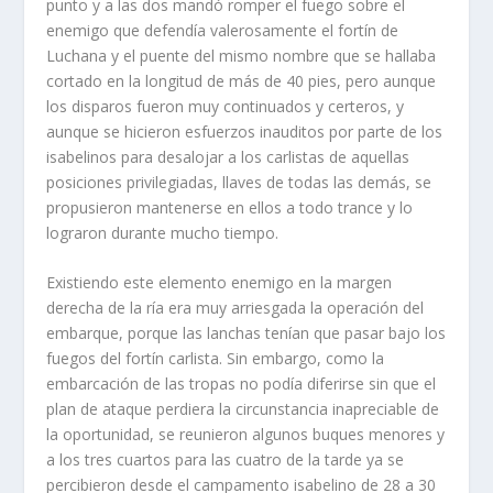
punto y a las dos mandó romper el fuego sobre el
enemigo que defendí­a valerosamente el fortí­n de
Luchana y el puente del mismo nombre que se hallaba
cortado en la longitud de más de 40 pies, pero aunque
los disparos fueron muy continuados y certeros, y
aunque se hicieron esfuerzos inauditos por parte de los
isabelinos para desalojar a los carlistas de aquellas
posiciones privilegiadas, llaves de todas las demás, se
propusieron mantenerse en ellos a todo trance y lo
lograron durante mucho tiempo.
Existiendo este elemento enemigo en la margen
derecha de la rí­a era muy arriesgada la opera­ción del
embarque, porque las lanchas tení­an que pasar bajo los
fuegos del fortí­n carlista. Sin embar­go, como la
embarcación de las tropas no podí­a diferirse sin que el
plan de ataque perdiera la circunstancia inapreciable de
la oportunidad, se reunieron algunos buques menores y
a los tres cuartos para las cuatro de la tarde ya se
percibieron desde el campamento isabelino de 28 a 30