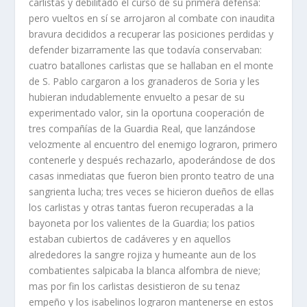
carlistas y debilitado el curso de su primera defensa:
pero vueltos en sí­ se arrojaron al combate con inaudita
bravura decididos a recupe­rar las posiciones perdidas y
defender bizarramente las que todaví­a conservaban:
cuatro batallones carlistas que se hallaban en el monte
de S. Pablo cargaron a los granaderos de Soria y les
hubieran indudablemente envuelto a pesar de su
experimentado valor, sin la oportuna cooperación de
tres compañí­as de la Guardia Real, que lanzándose
velozmente al encuentro del enemigo lograron, primero
contenerle y después rechazarlo, apoderándose de dos
casas inmediatas que fueron bien pronto teatro de una
sangrienta lucha; tres veces se hicieron dueños de ellas
los carlistas y otras tantas fueron recuperadas a la
bayoneta por los valientes de la Guardia; los patios
estaban cubiertos de cadáveres y en aquellos
alrededores la sangre rojiza y humeante aun de los
combatientes salpicaba la blanca alfombra de nieve;
mas por fin los carlistas desistieron de su tenaz
empeño y los isabelinos lograron mantenerse en estos