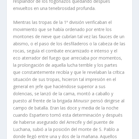
resplandor de los fogonazos quedando después
envueltos en una tenebrosidad profunda.
Mientras las tropas de la 1ª división verificaban el
movimiento que se habí­a ordenado por entre los
montones de nieve que cu­brí­an tal vez las fauces de un
abismo, o el paso de los desfiladeros o la cabeza de las
rocas, seguí­a el combate encarnizado e intenso y el
eco aterrador del fuego que arreciaba por momentos,
la pro­longación de aquella lucha terrible y los partes
que constantemente recibí­a y que le revelaban la crí­tica
situación de sus tropas, hicieron tal impresión en el
general en jefe que haciéndose superior a sus
dolencias, se lanzó de la cama, montó a caballo y
puesto al frente de la brigada
Minuisir
pensó dirigirse al
campo de batalla. Eran las doce y media de la noche
cuando Espartero tomó esta determina­ción y después
de haberse asegurado del Arrecife y del puente de
Luchana, subió a la posición del monte de S. Pablo a
donde llegó entre una y dos de la mañana. Aquellos