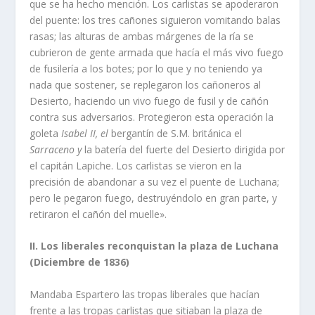
que se ha hecho mención. Los carlistas se apoderaron
del puente: los tres cañones siguieron vomitando balas
rasas; las alturas de ambas márge­nes de la rí­a se
cubrieron de gente armada que hací­a el más vivo fuego
de fusilerí­a a los botes; por lo que y no teniendo ya
nada que sostener, se replegaron los cañoneros al
Desierto, haciendo un vivo fuego de fusil y de cañón
contra sus adversarios. Protegieron esta operación la
goleta
Isabel II, el
bergantí­n de S.M. británica el
Sarraceno y
la baterí­a del fuerte del Desierto dirigida por
el capitán Lapiche. Los carlistas se vieron en la
precisión de abandonar a su vez el puente de Luchana;
pero le pegaron fuego, destruyéndolo en gran parte, y
retiraron el cañón del muelle».
II. Los liberales reconquistan la plaza de Luchana
(Diciembre de 1836)
Mandaba Espartero las tropas liberales que hací­an
frente a las tropas carlistas que sitiaban la plaza de