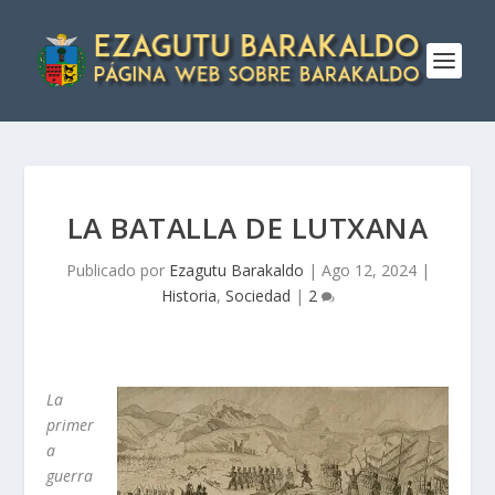
LA BATALLA DE LUTXANA
Publicado por
Ezagutu Barakaldo
|
Ago 12, 2024
|
Historia
,
Sociedad
|
2
La
primer
a
guerra