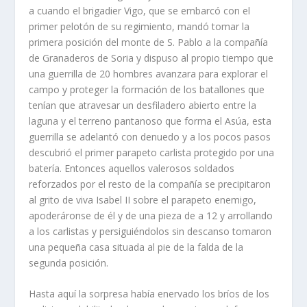
a cuando el brigadier Vigo, que se embarcó con el
primer pelotón de su regimiento, mandó tomar la
primera posición del monte de S. Pablo a la compañí­a
de Granaderos de Soria y dispuso al propio tiempo que
una guerrilla de 20 hombres avanzara para explorar el
campo y proteger la formación de los batallones que
tení­an que atravesar un desfiladero abierto entre la
laguna y el terreno pantanoso que forma el Asúa, esta
guerrilla se adelantó con denuedo y a los pocos pasos
descubrió el primer parapeto carlista protegido por una
baterí­a. Entonces aquellos valerosos soldados
reforzados por el resto de la compañí­a se precipitaron
al grito de viva Isabel II sobre el parapeto enemigo,
apoderáronse de él y de una pieza de a 12 y arrollando
a los carlistas y persiguiéndolos sin descanso tomaron
una pequeña casa situada al pie de la falda de la
segunda posición.
Hasta aquí­ la sorpresa habí­a enervado los brí­os de los