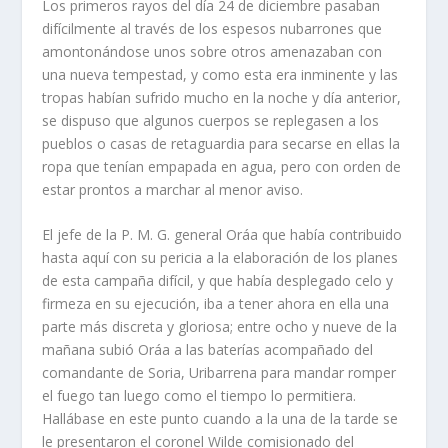
Los primeros rayos del dí­a 24 de diciembre pasaban
difí­cilmente al través de los espesos nuba­rrones que
amontonándose unos sobre otros amenazaban con
una nueva tempestad, y como esta era inminente y las
tropas habí­an sufrido mucho en la noche y dí­a anterior,
se dispuso que algunos cuerpos se replegasen a los
pueblos o casas de retaguardia para secarse en ellas la
ropa que tení­an empapada en agua, pero con orden de
estar prontos a marchar al menor aviso.
El jefe de la P. M. G. general Oráa que habí­a contribuido
hasta aquí­ con su pericia a la elaboración de los planes
de esta campaña difí­cil, y que habí­a desplegado celo y
firmeza en su ejecución, iba a tener ahora en ella una
parte más discreta y gloriosa; entre ocho y nueve de la
mañana subió Oráa a las baterí­as acompañado del
comandante de Soria, Uribarrena para mandar romper
el fuego tan luego como el tiempo lo permitiera.
Hallábase en este punto cuando a la una de la tarde se
le presentaron el coronel Wilde comisionado del