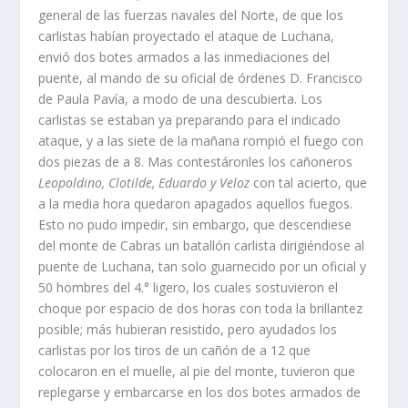
general de las fuerzas navales del Norte, de que los
carlistas habí­an proyectado el ataque de Luchana,
envió dos botes armados a las inmediaciones del
puente, al mando de su oficial de órdenes D. Francisco
de Paula Paví­a, a modo de una descubier­ta. Los
carlistas se estaban ya preparando para el indicado
ataque, y a las siete de la mañana rompió el fuego con
dos piezas de a 8. Mas contestáronles los cañoneros
Leopoldino, Clotilde, Eduardo y Veloz
con tal acierto, que
a la media hora quedaron apagados aquellos fuegos.
Esto no pudo impedir, sin embargo, que descendiese
del monte de Cabras un batallón carlista dirigiéndose al
puente de Luchana, tan solo guarnecido por un oficial y
50 hombres del 4.° ligero, los cuales sostuvieron el
choque por espacio de dos horas con toda la brillantez
posible; más hubieran resistido, pero ayudados los
carlistas por los tiros de un cañón de a 12 que
colocaron en el muelle, al pie del monte, tuvieron que
replegarse y embarcarse en los dos botes armados de