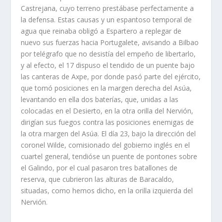
Castrejana, cuyo terreno prestábase perfectamente a
la defensa. Estas causas y un espantoso temporal de
agua que reinaba obligó a Espartero a replegar de
nuevo sus fuerzas hacia Portugalete, avisando a Bilbao
por telégrafo que no desistí­a del empeño de libertarlo,
y al efecto, el 17 dispuso el tendido de un puente bajo
las canteras de Axpe, por donde pasó parte del ejército,
que tomó posiciones en la margen derecha del Asúa,
levantando en ella dos baterí­as, que, unidas a las
colocadas en el Desierto, en la otra orilla del Nervión,
dirigí­an sus fuegos contra las posiciones enemigas de
la otra margen del Asúa. El dí­a 23, bajo la dirección del
coronel Wilde, comisionado del gobierno inglés en el
cuartel general, tendióse un puente de pontones sobre
el Galindo, por el cual pasaron tres batallones de
reserva, que cubrieron las alturas de Baracaldo,
situadas, como hemos dicho, en la orilla izquierda del
Nervión.