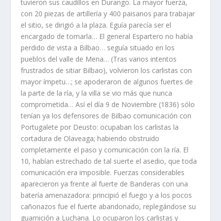
tuvieron sus caudillos en Durango. La mayor fuerza,
con 20 piezas de artillerí­a y 400 paisanos para trabajar
el sitio, se dirigió a la plaza. Eguí­a parecí­a ser el
encargado de tomarla… El general Espartero no habí­a
perdido de vista a Bilbao… seguí­a situado en los
pueblos del valle de Mena… (Tras varios intentos
frustrados de sitiar Bilbao), volvieron los carlistas con
mayor í­mpetu…; se apoderaron de algunos fuertes de
la parte de la rí­a, y la villa se vio más que nunca
comprometida… Así­ el dí­a 9 de Noviembre (1836) sólo
tení­an ya los defensores de Bilbao comunicación con
Portuga­lete por Deusto: ocupaban los carlistas la
cortadura de Olaveaga; habiendo obstruido
completamente el paso y comunicación con la rí­a. El
10, habí­an estrechado de tal suerte el asedio, que toda
comuni­cación era imposible. Fuerzas considerables
aparecieron ya frente al fuerte de Banderas con una
baterí­a amenazadora: principió el fuego y a los pocos
cañonazos fue el fuerte abandonado, replegán­dose su
guarnición a Luchana. Lo ocuparon los carlistas y