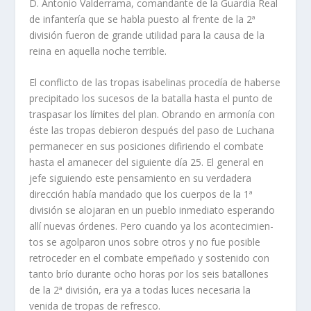
D. Antonio Val­derrama, comandante de la Guardia Real
de in­fanterí­a que se habla puesto al frente de la 2ª
división fueron de grande utilidad para la causa de la
reina en aquella noche terrible.
El conflicto de las tropas isabelinas procedí­a de haberse
precipitado los sucesos de la batalla hasta el punto de
traspasar los lí­mites del plan. Obrando en armoní­a con
éste las tropas debieron después del paso de Luchana
permanecer en sus posiciones difiriendo el combate
hasta el amane­cer del siguiente dí­a 25. El general en
jefe siguien­do este pensamiento en su verdadera
dirección habí­a mandado que los cuerpos de la 1ª
división se alojaran en un pueblo inmediato esperando
allí­ nuevas órdenes. Pero cuando ya los acontecimien­
tos se agolparon unos sobre otros y no fue posible
retroceder en el combate empeñado y sostenido con
tanto brí­o durante ocho horas por los seis batallones
de la 2ª división, era ya a todas luces necesaria la
venida de tropas de refresco.