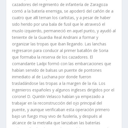
cazadores del regimiento de infanterí­a de Zaragoza
corrió a la baterí­a enemiga, se apoderó del cañón de a
cuatro que allí­ teman los carlistas, y a pesar de haber
sido herido por una bala de fusil que le atravesó el
muslo izquierdo, permaneció en aquel punto, y ayudó al
teniente de la Guardia Real Andriani a formar y
organizar las tropas que iban llegando. Las lanchas
regresaron para conducir al primer batallón de Soria
que formaba la reserva de los cazadores. El
comandante Ladpi formó con las embarcaciones que
habí­an servido de balsas un puente de pontones
inmediato al de Luchana por donde fueron
trasladándose las tropas a la margen de la rí­a. Los
ingenieros españoles y algunos ingleses dirigidos por el
coronel D. Quintí­n Velasco habí­an ya empezado a
trabajar en la reconstrucción del ojo principal del
puente, y aunque verificaban esta operación primero
bajo un fuego muy vivo de fusilerí­a, y después al
alcance de la metralla que lanzaban las baterí­as