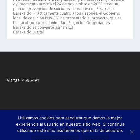
Ayuntamiento acordó el 24 de noviembre de 2022 crear un
plan de prevención de suicidios, a iniciativa de Elkarrekin
Barakaldo. Prácticamente cuatro años después, el Gobierno
local de coalición PNV-PSE ha presentado el proyecto, que se
ha aprobado por unanimidad. Según los Gobernantes,
Barakaldo se convierte así "en […]
Barakaldo Digital
Visitas:
4696491
© 2018,
&
Francisco Javier Fernández Chento
Mitxel
Utilizamos cookies para asegurar que damos la mejor
|
Olabuénaga
Zona privada
experiencia al usuario en nuestro sitio web. Si continúa
utilizando este sitio asumiremos que está de acuerdo.
Esta web es una iniciativa privada de sus autores y no está relacionada con
institución pública o privada alguna.