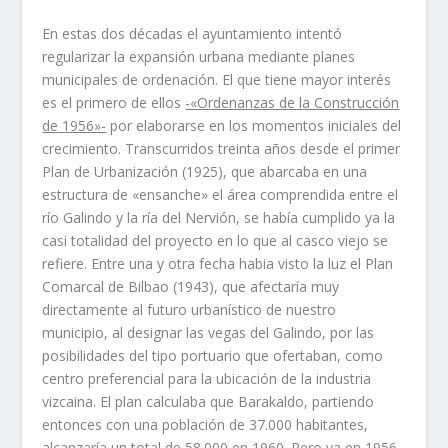
En estas dos décadas el ayuntamiento intentó
regularizar la expansión urbana mediante planes
municipales de ordenación. El que tiene mayor interés
es el primero de ellos
-«Ordenanzas de la Construcción
de 1956»-
por elaborarse en los momentos iniciales del
crecimiento. Transcurridos treinta años desde el primer
Plan de Urbanización (1925), que abarcaba en una
estructura de «ensanche» el área comprendida entre el
rí­o Galindo y la rí­a del Nervión, se habí­a cumplido ya la
casi totalidad del proyecto en lo que al casco viejo se
refiere. Entre una y otra fecha habia visto la luz el Plan
Comarcal de Bilbao (1943), que afectarí­a muy
directamente al futuro urbaní­stico de nuestro
municipio, al designar las vegas del Galindo, por las
posibilidades del tipo portuario que ofertaban, como
centro preferencial para la ubicación de la industria
vizcaina. El plan calculaba que Barakaldo, partiendo
entonces con una población de 37.000 habitantes,
alcanzarí­a un total de 58.000 en 1960. Pero ya en 1956