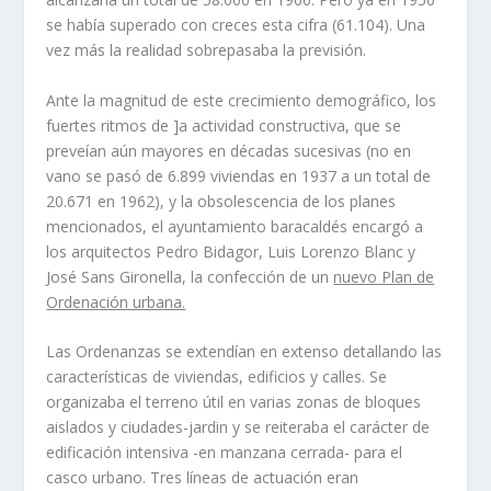
se habí­a superado con creces esta cifra (61.104). Una
vez más la realidad sobrepasaba la previsión.
Ante la magnitud de este crecimiento demográfico, los
fuertes ritmos de ]a actividad constructiva, que se
preveí­an aún mayores en décadas sucesivas (no en
vano se pasó de 6.899 viviendas en 1937 a un total de
20.671 en 1962), y la obsolescencia de los planes
mencionados, el ayuntamiento baracaldés encargó a
los arquitectos Pedro Bidagor, Luis Lorenzo Blanc y
José Sans Gironella, la confección de un
nuevo Plan de
Ordenación urbana.
Las Ordenanzas se extendí­an en extenso detallando las
caracterí­sticas de viviendas, edificios y calles. Se
organizaba el terreno útil en varias zonas de bloques
aislados y ciudades-jardin y se reiteraba el carácter de
edificación intensiva -en manzana cerrada- para el
casco urbano. Tres lí­neas de actuación eran