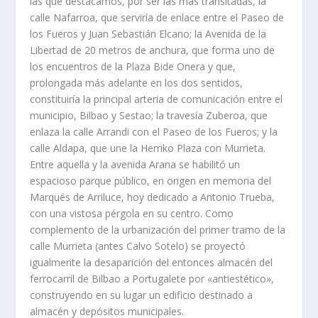
las que destacamos, por ser las más transitadas, la
calle Nafarroa, que servirí­a de enlace entre el Paseo de
los Fueros y Juan Sebastián Elcano; la Avenida de la
Libertad de 20 metros de anchura, que forma uno de
los encuentros de la Plaza Bide Onera y que,
prolongada más adelante en los dos sentidos,
constituirí­a la principal arteria de comunicación entre el
municipio, Bilbao y Sestao; la travesí­a Zuberoa, que
enlaza la calle Arrandi con el Paseo de los Fueros; y la
calle Aldapa, que une la Herriko Plaza con Murrieta.
Entre aquella y la avenida Arana se habilitó un
espacioso parque público, en origen en memoria del
Marqués de Arriluce, hoy dedicado a Antonio Trueba,
con una vistosa pérgola en su centro. Como
complemento de la urbanización del primer tramo de la
calle Murrieta (antes Calvo Sotelo) se proyectó
igualmente la desaparición del entonces almacén del
ferrocarril de Bilbao a Portugalete por «antiestético»,
construyendo en su lugar un edificio destinado a
almacén y depósitos municipales.