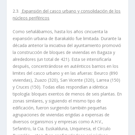
2.3.
Expansión del casco urbano y consolidación de los
núcleos
periféricos
Como señalábamos, hasta los años cincuenta la
expansión urbana de Barakaldo fue limitada. Durante la
década anterior la iniciativa del ayuntamiento promovió
la construcción de bloques de viviendas en Bagaza y
alrededores (un total de 421). Esta se intensificarí­a
después, concentrándose en auténticos barrios en los
limites del casco urbano y en las afueras: Beurco (890
viviendas), Zuazo (320), San Vicente (320), Larrea (150)
y Cruces (150). Todas ellas respondí­an a idéntica
tipologí­a: bloques exentos de menos de seis plantas. En
zonas similares, y siguiendo el mismo tipo de
edificación, fueron surgiendo también pequeñas
agrupaciones de viviendas erigidas a expensas de
diversos organismos y empresas como A.H.V.,
Sefanitro, la Cia. Euskalduna, Unquinesa, el Cí­rculo