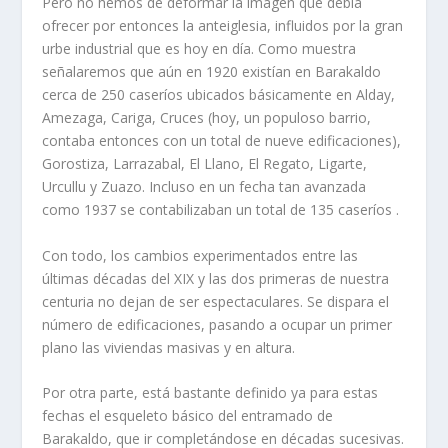
Pero
no hemos de deformar la imagen que debí­a
ofrecer por entonces la anteiglesia, influidos por la gran
urbe industrial que es hoy en dí­a. Como muestra
señalaremos que aún en 1920 existí­an en Barakaldo
cerca de 250 caserí­os ubicados básicamente en Alday,
Amezaga, Cariga, Cruces (hoy, un populoso barrio,
contaba entonces con un total de nueve edificaciones),
Gorostiza, Larrazabal, El Llano, El Regato, Ligarte,
Urcullu y Zuazo. Incluso en un fecha tan avanzada
como 1937 se contabilizaban un total de 135 caserí­os .
Con todo, los cambios experimentados entre las
últimas décadas del XIX y las dos primeras de nuestra
centuria no dejan de ser espectaculares. Se dispara el
número de edificaciones, pasando a ocupar un primer
plano las viviendas masivas y en altura.
Por otra parte, está bastante definido ya para estas
fechas el esqueleto básico del entramado de
Barakaldo, que ir completándose en décadas sucesivas.