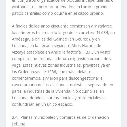
en conjuntos organizados de bloques independientes o
yuxtapuestos, pero no ordenados en tomo a grandes
patios centrales como ocurrí­a en el casco urbano.
A finales de los años cincuenta comienzan a instalarse
los primeros talleres a lo largo de la carretera N-634, en
Amézaga, a orillas del Galindo (en Beurco), y en
Luchana; en la década siguiente Altos Hornos de
Vizcaya establece en Ansio la factorí­a T.B.F., un vasto
complejo que frenarí­a la futura expansión urbana de la
vega. Estas nuevas zonas industriales, previstas ya en
las Ordenanzas de 1956, que más adelante
comentaremos, sirvieron para descongestionar el
casco urbano de instalaciones molestas, separando en
parte la industrias de la vivienda. No ocurrió así­ en
Luchana, donde las areas fabriles y residenciales se
confundirí­an en un único espacio.
2.4.
Planes municipales y comarcales de Ordenación
Urbana