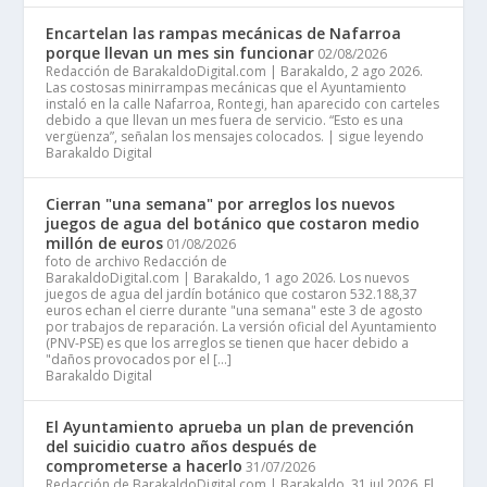
Encartelan las rampas mecánicas de Nafarroa
porque llevan un mes sin funcionar
02/08/2026
Redacción de BarakaldoDigital.com | Barakaldo, 2 ago 2026.
Las costosas minirrampas mecánicas que el Ayuntamiento
instaló en la calle Nafarroa, Rontegi, han aparecido con carteles
debido a que llevan un mes fuera de servicio. “Esto es una
vergüenza”, señalan los mensajes colocados. | sigue leyendo
Barakaldo Digital
Cierran "una semana" por arreglos los nuevos
juegos de agua del botánico que costaron medio
millón de euros
01/08/2026
foto de archivo Redacción de
BarakaldoDigital.com | Barakaldo, 1 ago 2026. Los nuevos
juegos de agua del jardín botánico que costaron 532.188,37
euros echan el cierre durante "una semana" este 3 de agosto
por trabajos de reparación. La versión oficial del Ayuntamiento
(PNV-PSE) es que los arreglos se tienen que hacer debido a
"daños provocados por el […]
Barakaldo Digital
El Ayuntamiento aprueba un plan de prevención
del suicidio cuatro años después de
comprometerse a hacerlo
31/07/2026
Redacción de BarakaldoDigital.com | Barakaldo, 31 jul 2026. El