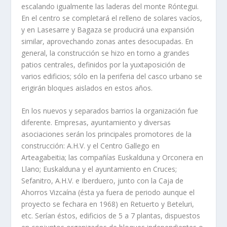
escalando igualmente las laderas del monte Róntegui.
En el centro se completará el relleno de solares vací­os,
y en Lasesarre y Bagaza se producirá una expansión
similar, aprovechando zonas antes desocupadas. En
general, la construcción se hizo en torno a grandes
patios centrales, definidos por la yuxtaposición de
varios edificios; sólo en la periferia del casco urbano se
erigirán bloques aislados en estos años.
En los nuevos y separados barrios la organización fue
diferente. Empresas, ayuntamiento y diversas
asociaciones serán los principales promotores de la
construcción: A.H.V. y el Centro Gallego en
Arteagabeitia; las compañí­as Euskalduna y Orconera en
Llano; Euskalduna y el ayuntamiento en Cruces;
Sefanitro, A.H.V. e Iberduero, junto con la Caja de
Ahorros Vizcaí­na (ésta ya fuera de periodo aunque el
proyecto se fechara en 1968) en Retuerto y Beteluri,
etc. Serí­an éstos, edificios de 5 a 7 plantas, dispuestos