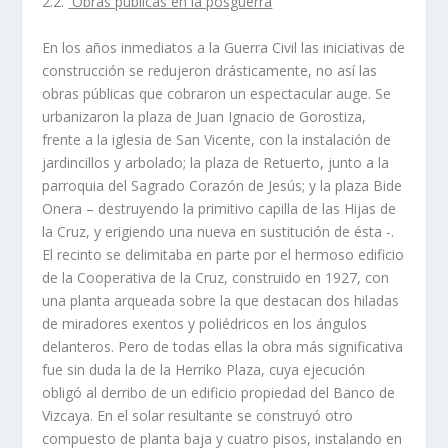
2.2.
Obras públicas en la posguerra
En los años inmediatos a la Guerra Civil las iniciativas de
construcción se redujeron drásticamente, no así­ las
obras públicas que cobraron un espectacular auge. Se
urbanizaron la plaza de Juan Ignacio de Gorostiza,
frente a la iglesia de San Vicente, con la instalación de
jardincillos y arbolado; la plaza de Retuerto, junto a la
parroquia del Sagrado Corazón de Jesús; y la plaza Bide
Onera – destruyendo la primitivo capilla de las Hijas de
la Cruz, y erigiendo una nueva en sustitución de ésta -.
El recinto se delimitaba en parte por el hermoso edificio
de la Cooperativa de la Cruz, construido en 1927, con
una planta arqueada sobre la que destacan dos hiladas
de miradores exentos y poliédricos en los ángulos
delanteros. Pero de todas ellas la obra más significativa
fue sin duda la de la Herriko Plaza, cuya ejecución
obligó al derribo de un edificio propiedad del Banco de
Vizcaya. En el solar resultante se construyó otro
compuesto de planta baja y cuatro pisos, instalando en