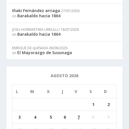
Iñaki Fernández arriaga
27/07/2026
Barakaldo hacia 1864
on
JOSU HORMAETXEA URKULLU
18/07/2026
Barakaldo hacia 1864
on
ENRIQUE DE qUESADA
06/06/2026
El Mayorazgo de Susunaga
on
AGOSTO 2026
L
M
X
J
V
S
D
1
2
3
4
5
6
7
8
9