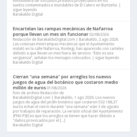
inmobiliaria de 550 pisos privados proyectados en los
suelos contaminados e inundables de El Calero en Burtzeña. |
sigue leyendo
Barakaldo Digital
Encartelan las rampas mecánicas de Nafarroa
porque llevan un mes sin funcionar
02/08/2026
Redacción de BarakaldoDigital.com | Barakaldo, 2 ago 2026.
Las costosas minirrampas mecánicas que el Ayuntamiento
instaló en la calle Nafarroa, Rontegi, han aparecido con carteles
debido a que llevan un mes fuera de servicio. “Esto es una
vergüenza”, señalan los mensajes colocados. | sigue leyendo
Barakaldo Digital
Cierran "una semana" por arreglos los nuevos
juegos de agua del botánico que costaron medio
millón de euros
01/08/2026
foto de archivo Redacción de
BarakaldoDigital.com | Barakaldo, 1 ago 2026. Los nuevos
juegos de agua del jardín botánico que costaron 532.188,37
euros echan el cierre durante "una semana" este 3 de agosto
por trabajos de reparación. La versión oficial del Ayuntamiento
(PNV-PSE) es que los arreglos se tienen que hacer debido a
"daños provocados por el […]
Barakaldo Digital