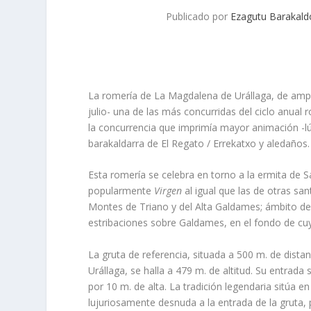
Publicado por
Ezagutu Barakald
La romería de La Magdalena de Urállaga, de ampl
julio- una de las más concurridas del ciclo anual
la concurrencia que imprimía mayor animación -lúd
barakaldarra de El Regato / Errekatxo y aledaños.
Esta romería se celebra en torno a la ermita de
popularmente
Virgen
al igual que las de otras sa
Montes de Triano y del Alta Galdames; ámbito de l
estribaciones sobre Galdames, en el fondo de cuy
La gruta de referencia, situada a 500 m. de dista
Urállaga, se halla a 479 m. de altitud. Su entra
por 10 m. de alta. La tradición legendaria sitúa en
lujuriosamente desnuda a la entrada de la gruta, 