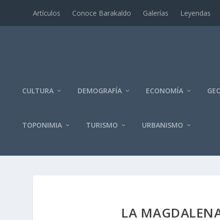
Artí­culos
Conoce Barakaldo
Galerí­as
Leyendas
CULTURA
DEMOGRAFÍA
ECONOMÍA
GEO
TOPONIMIA
TURISMO
URBANISMO
LA MAGDALENA