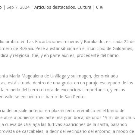
o
|
Sep 7, 2024
|
Artículos destacados
,
Cultura
|
0
io ámbito en Las Encartaciones mineras y Barakaldo, es -cada 22 de
 romero de Bizkaia. Pese a estar situada en el municipio de Galdames,
ica y religiosa- fue, y en parte aún es, procedente del barrio
 Santa María Magdalena de Urállaga y su imagen, denominada
ntas, está situada dentro de una gruta, en un paraje escarpado de los
a minería del hierro otrora de excepcional importancia, y en las
o valle se encuentra el barrio de San Pedro.
ncia del posible anterior emplazamiento eremítico en el barrio de
da se abre a poniente mediante una gran boca, de unos 19 m. de anchur
 la cueva de Urállaga las furtivas apariciones de la santa, bailando
provista de cascabeles, a decir del vecindario del entorno; a modo de