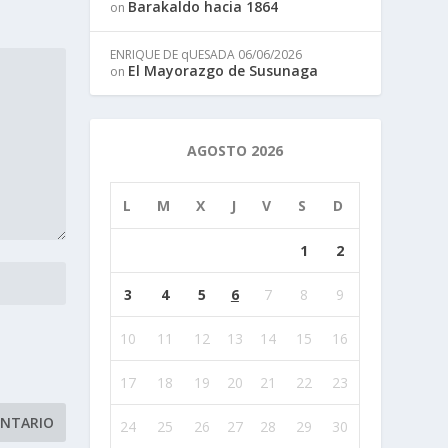
Barakaldo hacia 1864
on
ENRIQUE DE qUESADA
06/06/2026
El Mayorazgo de Susunaga
on
AGOSTO 2026
L
M
X
J
V
S
D
1
2
3
4
5
6
7
8
9
10
11
12
13
14
15
16
17
18
19
20
21
22
23
24
25
26
27
28
29
30