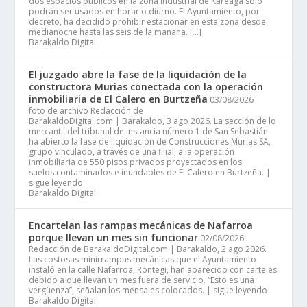
dos espacios públicos en la zona industrial de Kareaga sólo
podrán ser usados en horario diurno. El Ayuntamiento, por
decreto, ha decidido prohibir estacionar en esta zona desde
medianoche hasta las seis de la mañana. […]
Barakaldo Digital
El juzgado abre la fase de la liquidación de la
constructora Murias conectada con la operación
inmobiliaria de El Calero en Burtzeña
03/08/2026
foto de archivo Redacción de
BarakaldoDigital.com | Barakaldo, 3 ago 2026. La sección de lo
mercantil del tribunal de instancia número 1 de San Sebastián
ha abierto la fase de liquidación de Construcciones Murias SA,
grupo vinculado, a través de una filial, a la operación
inmobiliaria de 550 pisos privados proyectados en los
suelos contaminados e inundables de El Calero en Burtzeña. |
sigue leyendo
Barakaldo Digital
Encartelan las rampas mecánicas de Nafarroa
porque llevan un mes sin funcionar
02/08/2026
Redacción de BarakaldoDigital.com | Barakaldo, 2 ago 2026.
Las costosas minirrampas mecánicas que el Ayuntamiento
instaló en la calle Nafarroa, Rontegi, han aparecido con carteles
debido a que llevan un mes fuera de servicio. “Esto es una
vergüenza”, señalan los mensajes colocados. | sigue leyendo
Barakaldo Digital