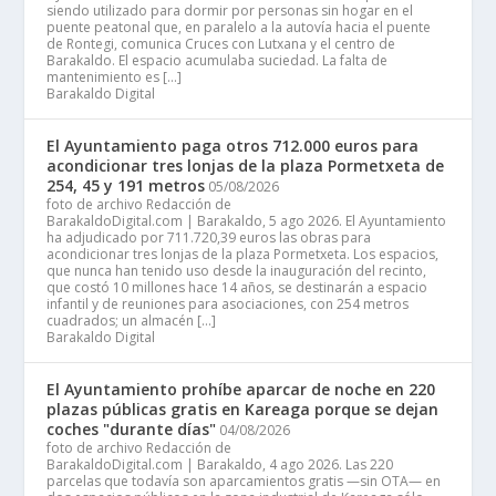
siendo utilizado para dormir por personas sin hogar en el
puente peatonal que, en paralelo a la autovía hacia el puente
de Rontegi, comunica Cruces con Lutxana y el centro de
Barakaldo. El espacio acumulaba suciedad. La falta de
mantenimiento es […]
Barakaldo Digital
El Ayuntamiento paga otros 712.000 euros para
acondicionar tres lonjas de la plaza Pormetxeta de
254, 45 y 191 metros
05/08/2026
foto de archivo Redacción de
BarakaldoDigital.com | Barakaldo, 5 ago 2026. El Ayuntamiento
ha adjudicado por 711.720,39 euros las obras para
acondicionar tres lonjas de la plaza Pormetxeta. Los espacios,
que nunca han tenido uso desde la inauguración del recinto,
que costó 10 millones hace 14 años, se destinarán a espacio
infantil y de reuniones para asociaciones, con 254 metros
cuadrados; un almacén […]
Barakaldo Digital
El Ayuntamiento prohíbe aparcar de noche en 220
plazas públicas gratis en Kareaga porque se dejan
coches "durante días"
04/08/2026
foto de archivo Redacción de
BarakaldoDigital.com | Barakaldo, 4 ago 2026. Las 220
parcelas que todavía son aparcamientos gratis —sin OTA— en