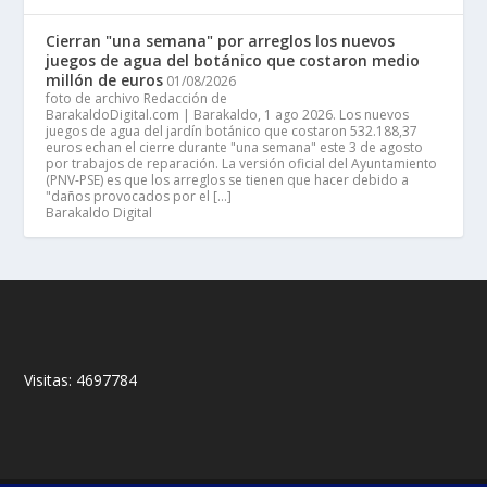
Cierran "una semana" por arreglos los nuevos
juegos de agua del botánico que costaron medio
millón de euros
01/08/2026
foto de archivo Redacción de
BarakaldoDigital.com | Barakaldo, 1 ago 2026. Los nuevos
juegos de agua del jardín botánico que costaron 532.188,37
euros echan el cierre durante "una semana" este 3 de agosto
por trabajos de reparación. La versión oficial del Ayuntamiento
(PNV-PSE) es que los arreglos se tienen que hacer debido a
"daños provocados por el […]
Barakaldo Digital
Visitas:
4697784