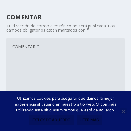
COMENTAR
Tu dirección de correo electrónico no será publicada.
Los
campos obligatorios están marcados con
*
Utilizamos cookies para asegurar que damos la mejor
experiencia al usuario en nuestro sitio web. Si continúa
utilizando este sitio asumiremos que está de acuerdo.
ESTOY DE ACUERDO
LEER MÁS
Recibir un correo electrónico con los siguientes
comentarios a esta entrada.