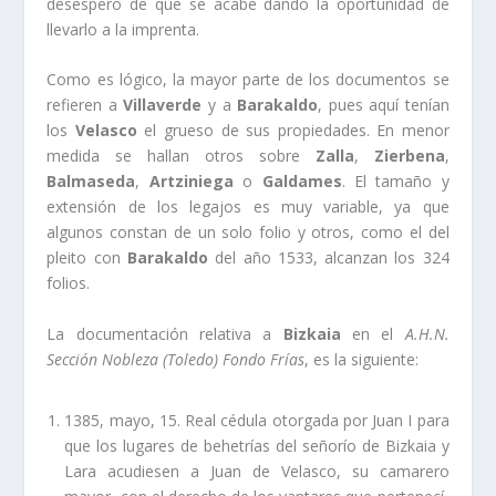
desespero de que se acabe dando la oportunidad de
llevarlo a la imprenta.
Como es lógico, la mayor parte de los documentos se
refieren a
Villaverde
y a
Barakaldo
, pues aquí­ tení­an
los
Velasco
el grueso de sus propiedades. En menor
medida se hallan otros sobre
Zalla
,
Zierbena
,
Balmaseda
,
Artziniega
o
Galdames
. El tamaño y
extensión de los legajos es muy variable, ya que
algunos constan de un solo folio y otros, como el del
pleito con
Barakaldo
del año 1533, alcanzan los 324
folios.
La documentación relativa a
Bizkaia
en el
A.H.N.
Sección Nobleza (Toledo) Fondo Frí­as
, es la siguiente:
1385, mayo, 15. Real cédula otorgada por Juan I para
que los lugares de behetrí­as del señorí­o de Bizkaia y
Lara acudiesen a Juan de Velasco, su camarero