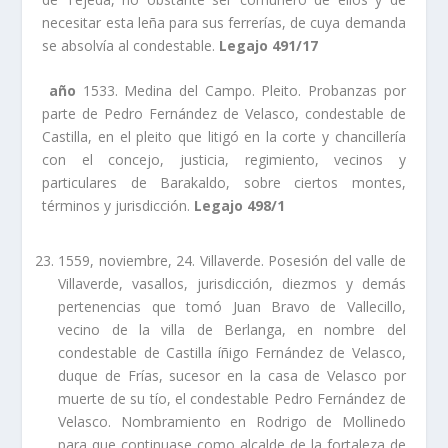
necesitar esta leña para sus ferrerí­as, de cuya demanda
se absolví­a al condestable.
Legajo 491/17
año
1533. Medina del Campo. Pleito. Probanzas por
parte de Pedro Fernández de Velasco, condestable de
Castilla, en el pleito que litigó en la corte y chancillerí­a
con el concejo, justicia, regimiento, vecinos y
particulares de Barakaldo, sobre ciertos montes,
términos y jurisdicción.
Legajo 498/1
1559, noviembre, 24. Villaverde. Posesión del valle de
Villaverde, vasallos, jurisdicción, diezmos y demás
pertenencias que tomó Juan Bravo de Vallecillo,
vecino de la villa de Berlanga, en nombre del
condestable de Castilla íñigo Fernández de Velasco,
duque de Frí­as, sucesor en la casa de Velasco por
muerte de su tí­o, el condestable Pedro Fernández de
Velasco. Nombramiento en Rodrigo de Mollinedo
para que continuase como alcalde de la fortaleza de