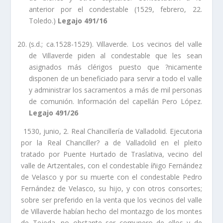
anterior por el condestable (1529, febrero, 22.
Toledo.)
Legajo 491/16
(s.d.; ca.1528-1529). Villaverde. Los vecinos del valle
de Villaverde piden al condestable que les sean
asignados más clérigos puesto que ?nicamente
disponen de un beneficiado para servir a todo el valle
y administrar los sacramentos a más de mil personas
de comunión. Información del capellán Pero López.
Legajo 491/26
1530, junio, 2. Real Chancillerí­a de Valladolid. Ejecutoria
por la Real Chanciller? a de Valladolid en el pleito
tratado por Puente Hurtado de Traslativa, vecino del
valle de Artzentales, con el condestable íñigo Fernández
de Velasco y por su muerte con el condestable Pedro
Fernández de Velasco, su hijo, y con otros consortes;
sobre ser preferido en la venta que los vecinos del valle
de Villaverde habí­an hecho del montazgo de los montes
de Tejeda, no obstante ser comunero de ellos y de