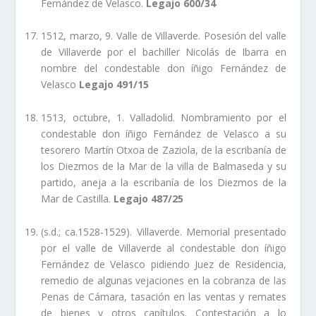
Fernández de Velasco.
Legajo 600/34
1512, marzo, 9. Valle de Villaverde. Posesión del valle
de Villaverde por el bachiller Nicolás de Ibarra en
nombre del condestable don íñigo Fernández de
Velasco
Legajo 491/15
1513, octubre, 1. Valladolid. Nombramiento por el
condestable don íñigo Fernández de Velasco a su
tesorero Martí­n Otxoa de Zaziola, de la escribaní­a de
los Diezmos de la Mar de la villa de Balmaseda y su
partido, aneja a la escribaní­a de los Diezmos de la
Mar de Castilla.
Legajo 487/25
(s.d.; ca.1528-1529). Villaverde. Memorial presentado
por el valle de Villaverde al condestable don íñigo
Fernández de Velasco pidiendo Juez de Residencia,
remedio de algunas vejaciones en la cobranza de las
Penas de Cámara, tasación en las ventas y remates
de bienes y otros capí­tulos. Contestación a lo