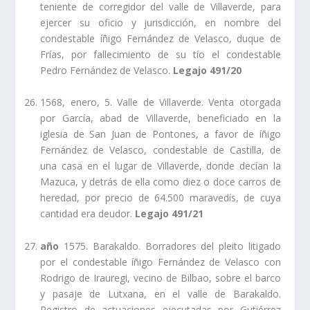
teniente de corregidor del valle de Villaverde, para
ejercer su oficio y jurisdicción, en nombre del
condestable íñigo Fernández de Velasco, duque de
Frí­as, por fallecimiento de su tí­o el condestable
Pedro Fernández de Velasco.
Legajo 491/20
1568, enero, 5. Valle de Villaverde. Venta otorgada
por Garcí­a, abad de Villaverde, beneficiado en la
iglesia de San Juan de Pontones, a favor de íñigo
Fernández de Velasco, condestable de Castilla, de
una casa en el lugar de Villaverde, donde decí­an la
Mazuca, y detrás de ella como diez o doce carros de
heredad, por precio de 64.500 maravedí­s, de cuya
cantidad era deudor.
Legajo 491/21
año
1575. Barakaldo. Borradores del pleito litigado
por el condestable íñigo Fernández de Velasco con
Rodrigo de Irauregi, vecino de Bilbao, sobre el barco
y pasaje de Lutxana, en el valle de Barakaldo.
Registro de actuaciones ejecutadas por Gutiérrez