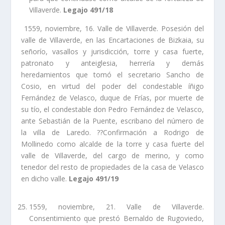
Villaverde.
Legajo 491/18
1559, noviembre, 16. Valle de Villaverde. Posesión del
valle de Villaverde, en las Encartaciones de Bizkaia, su
señorí­o, vasallos y jurisdicción, torre y casa fuerte,
patronato y anteiglesia, herrerí­a y demás
heredamientos que tomó el secretario Sancho de
Cosio, en virtud del poder del condestable íñigo
Fernández de Velasco, duque de Frí­as, por muerte de
su tí­o, el condestable don Pedro Fernández de Velasco,
ante Sebastián de la Puente, escribano del número de
la villa de Laredo. ??Confirmación a Rodrigo de
Mollinedo como alcalde de la torre y casa fuerte del
valle de Villaverde, del cargo de merino, y como
tenedor del resto de propiedades de la casa de Velasco
en dicho valle.
Legajo 491/19
1559, noviembre, 21. Valle de Villaverde.
Consentimiento que prestó Bernaldo de Rugoviedo,