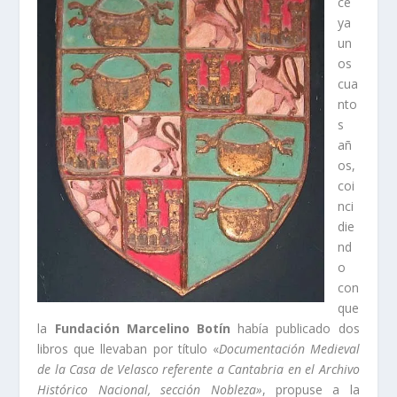
ce
ya
un
os
cua
nto
s
añ
os,
coi
nci
die
nd
o
con
que
la
Fundación Marcelino Botí­n
habí­a publicado dos
libros que llevaban por tí­tulo «
Documentación Medieval
de la Casa de Velasco referente a Cantabria en el Archivo
Histórico Nacional, sección Nobleza»
, propuse a la