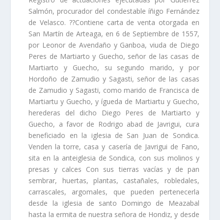
Salmón, procurador del condestable íñigo Fernández
de Velasco. ??Contiene carta de venta otorgada en
San Martí­n de Arteaga, en 6 de Septiembre de 1557,
por Leonor de Avendaño y Ganboa, viuda de Diego
Peres de Martiarto y Guecho, señor de las casas de
Martiarto y Guecho, su segundo marido, y por
Hordoño de Zamudio y Sagasti, señor de las casas
de Zamudio y Sagasti, como marido de Francisca de
Martiartu y Guecho, y ígueda de Martiartu y Guecho,
herederas del dicho Diego Peres de Martiarto y
Guecho, a favor de Rodrigo abad de Javrigui, cura
beneficiado en la iglesia de San Juan de Sondica.
Venden la torre, casa y caserí­a de Javrigui de Fano,
sita en la anteiglesia de Sondica, con sus molinos y
presas y calces Con sus tierras vací­as y de pan
sembrar, huertas, plantas, castañales, robledales,
carrascales, argomales, que pueden pertenecerla
desde la iglesia de santo Domingo de Meazabal
hasta la ermita de nuestra señora de Hondiz, y desde