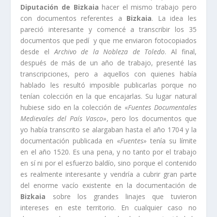
Diputación de Bizkaia
hacer el mismo trabajo pero
con documentos referentes a
Bizkaia
. La idea les
pareció interesante y comencé a transcribir los 35
documentos que pedí­ y que me enviaron fotocopiados
desde el
Archivo de la Nobleza de Toledo
. Al final,
después de más de un año de trabajo, presenté las
transcripciones, pero a aquellos con quienes habí­a
hablado les resultó imposible publicarlas porque no
tení­an colección en la que encajarlas. Su lugar natural
hubiese sido en la colección de «
Fuentes Documentales
Medievales del Paí­s Vasco»
, pero los documentos que
yo habí­a transcrito se alargaban hasta el año 1704 y la
documentación publicada en «
Fuentes»
tení­a su lí­mite
en el año 1520. Es una pena, y no tanto por el trabajo
en sí­ ni por el esfuerzo baldí­o, sino porque el contenido
es realmente interesante y vendrí­a a cubrir gran parte
del enorme vací­o existente en la documentación de
Bizkaia
sobre los grandes linajes que tuvieron
intereses en este territorio. En cualquier caso no