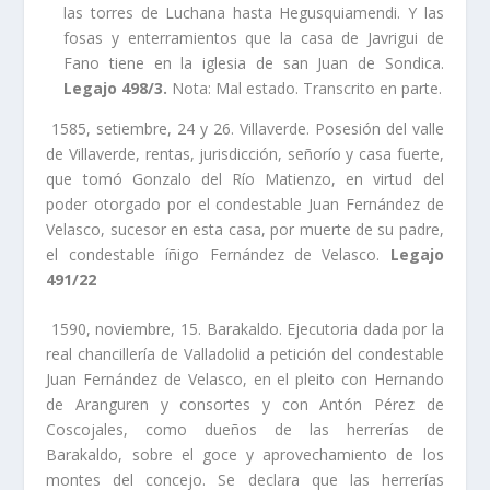
las torres de Luchana hasta Hegusquiamendi. Y las
fosas y enterramientos que la casa de Javrigui de
Fano tiene en la iglesia de san Juan de Sondica.
Legajo 498/3.
Nota: Mal estado. Transcrito en parte.
1585, setiembre, 24 y 26. Villaverde. Posesión del valle
de Villaverde, rentas, jurisdicción, señorí­o y casa fuerte,
que tomó Gonzalo del Rí­o Matienzo, en virtud del
poder otorgado por el condestable Juan Fernández de
Velasco, sucesor en esta casa, por muerte de su padre,
el condestable íñigo Fernández de Velasco.
Legajo
491/22
1590, noviembre, 15. Barakaldo. Ejecutoria dada por la
real chancillerí­a de Valladolid a petición del condestable
Juan Fernández de Velasco, en el pleito con Hernando
de Aranguren y consortes y con Antón Pérez de
Coscojales, como dueños de las herrerí­as de
Barakaldo, sobre el goce y aprovechamiento de los
montes del concejo. Se declara que las herrerí­as