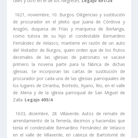
Giles y otro en el de los Negretes.
Legajo 491/24
1621, noviembre, 10. Burgos. Diligencias y sustitución
de procurador en el pleito que Juana de Córdova y
Aragón, duquesa de Frí­as y marquesa de Berlanga,
como tutora de su hijo el condestable Bernardino
Fernández de Velasco, mantiene en razón de un auto
del Visitador de Burgos, quien orden que de los frutos
decimales de las iglesias de patronato se sacase
primero la novena parte para la fábrica de dichas
iglesias. Se incorporan las cartas de sustitución de
procurador por cada una de las iglesias parroquiales de
los lugares de Orrantia, Bortedo, Xijano, Rio, en el valle
de Mena y de la iglesia parroquial de San Miguel de
Zalla.
Legajo 493/4
1633, diciembre, 28. Villaverde. Autos de remate de
arrendamiento de la ferrerí­a, diezmos y haciendas que
tení­a el condestable Bernardino Fernández de Velasco
en el valle de Villaverde, en cabeza de Bartolomé de