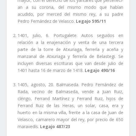
mayor, con el derecho de los yantares que pertenecí­
an a su corona, del mismo modo que habí­an
acudido, por merced del mismo rey, a su padre
Pedro Fernández de Velasco.
Legajo 595/11
1401, julio, 6. Portugalete. Autos seguidos en
relación a la enajenación y venta de una tercera
parte de la torre de Atxuriaga, ferrerí­a y aceña y
manzanal de Atxuriaga y ferrerí­a de Belastegi. Se
incluyen diversas escrituras que van desde julio de
1401 hasta 16 de marzo de 1418.
Legajo 490/16
1405, agosto, 20. Balmaseda. Pedro Fernández de
Rada, vecino de Balmaseda, vende a Juan Ruiz,
clérigo, Ferrand Martí­nez y Ferrand Ruiz, hijos de
Ferrand Ruiz de las Heras, un solar, casa, era y
huerto en la misma villa, frente a la casa de Juan de
Velasco, camarero mayor del rey, por precio de 650
maravedí­s.
Legajo 487/23