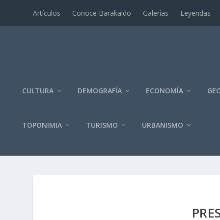
Artí­culos
Conoce Barakaldo
Galerí­as
Leyendas
CULTURA
DEMOGRAFÍA
ECONOMÍA
GEO
TOPONIMIA
TURISMO
URBANISMO
PRE