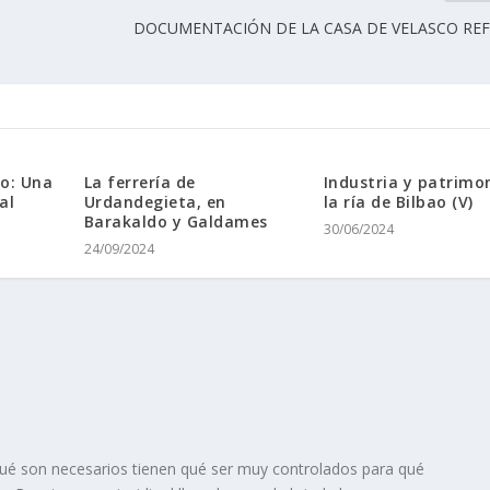
DOCUMENTACIÓN DE LA CASA DE VELASCO REF
do: Una
La ferrerí­a de
Industria y patrimo
al
Urdandegieta, en
la rí­a de Bilbao (V)
Barakaldo y Galdames
30/06/2024
24/09/2024
ué son necesarios tienen qué ser muy controlados para qué