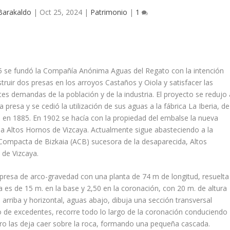
Barakaldo
|
Oct 25, 2024
|
Patrimonio
|
1
 se fundó la Compañí­a Anónima Aguas del Regato con la intención
truir dos presas en los arroyos Castaños y Oiola y satisfacer las
tes demandas de la población y de la industria. El proyecto se redujo 
a presa y se cedió la utilización de sus aguas a la fábrica La Iberia, de
 en 1885. En 1902 se hací­a con la propiedad del embalse la nueva
 Altos Hornos de Vizcaya. Actualmente sigue abasteciendo a la
 Compacta de Bizkaia (ACB) sucesora de la desaparecida, Altos
 de Vizcaya.
presa de arco-gravedad con una planta de 74 m de longitud, resuelta
a es de 15 m. en la base y 2,50 en la coronación, con 20 m. de altura
arriba y horizontal, aguas abajo, dibuja una sección transversal
ro de excedentes, recorre todo lo largo de la coronación conduciendo
ro las deja caer sobre la roca, formando una pequeña cascada.