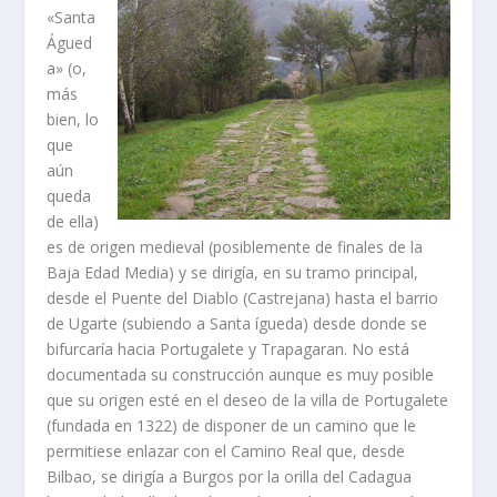
«Santa
Águed
a» (o,
más
bien, lo
que
aún
queda
de ella)
es de origen medieval (posiblemente de finales de la
Baja Edad Media) y se dirigí­a, en su tramo principal,
desde el Puente del Diablo (Castrejana) hasta el barrio
de Ugarte (subiendo a Santa ígueda) desde donde se
bifurcarí­a hacia Portugalete y Trapagaran. No está
documentada su construcción aunque es muy posible
que su origen esté en el deseo de la villa de Portugalete
(fundada en 1322) de disponer de un camino que le
permitiese enlazar con el Camino Real que, desde
Bilbao, se dirigí­a a Burgos por la orilla del Cadagua