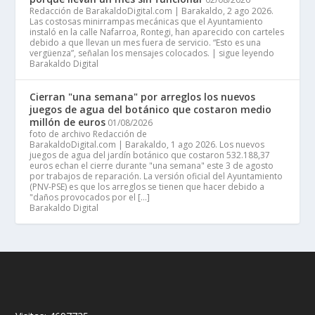
Redacción de BarakaldoDigital.com | Barakaldo, 2 ago 2026.
Las costosas minirrampas mecánicas que el Ayuntamiento
instaló en la calle Nafarroa, Rontegi, han aparecido con carteles
debido a que llevan un mes fuera de servicio. “Esto es una
vergüenza”, señalan los mensajes colocados. | sigue leyendo
Barakaldo Digital
Cierran "una semana" por arreglos los nuevos
juegos de agua del botánico que costaron medio
millón de euros
01/08/2026
foto de archivo Redacción de
BarakaldoDigital.com | Barakaldo, 1 ago 2026. Los nuevos
juegos de agua del jardín botánico que costaron 532.188,37
euros echan el cierre durante "una semana" este 3 de agosto
por trabajos de reparación. La versión oficial del Ayuntamiento
(PNV-PSE) es que los arreglos se tienen que hacer debido a
"daños provocados por el […]
Barakaldo Digital