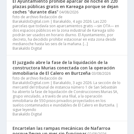
El Ayuntamiento prohíbe aparcar de noche en 220
plazas públicas gratis en Kareaga porque se dejan
coches "durante días"
04/08/2026
foto de archivo Redacción de
BarakaldoDigital.com | Barakaldo, 4 ago 2026. Las 220
parcelas que todavía son aparcamientos gratis —sin OTA— en
dos espacios públicos en la zona industrial de Kareaga sólo
podrán ser usados en horario diurno. El Ayuntamiento, por
decreto, ha decidido prohibir estacionar en esta zona desde
medianoche hasta las seis de la mañana. […]
Barakaldo Digital
El juzgado abre la fase de la liquidación de la
constructora Murias conectada con la operación
inmobiliaria de El Calero en Burtzeña
03/08/2026
foto de archivo Redacción de
BarakaldoDigital.com | Barakaldo, 3 ago 2026. La sección de lo
mercantil del tribunal de instancia número 1 de San Sebastián
ha abierto la fase de liquidación de Construcciones Murias SA,
grupo vinculado, a través de una filial, a la operación
inmobiliaria de 550 pisos privados proyectados en los
suelos contaminados e inundables de El Calero en Burtzeña. |
sigue leyendo
Barakaldo Digital
Encartelan las rampas mecánicas de Nafarroa
porque llevan un mes sin funcionar
02/08/2026