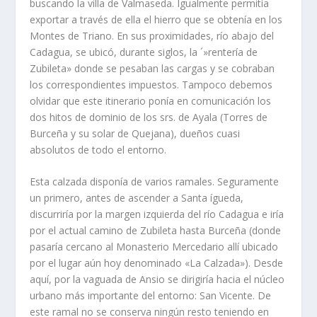
buscando la villa de Valmaseda. Igualmente permití­a
exportar a través de ella el hierro que se obtení­a en los
Montes de Triano. En sus proximidades, rí­o abajo del
Cadagua, se ubicó, durante siglos, la ´»renterí­a de
Zubileta» donde se pesaban las cargas y se cobraban
los correspondientes impuestos. Tampoco debemos
olvidar que este itinerario poní­a en comunicación los
dos hitos de dominio de los srs. de Ayala (Torres de
Burceña y su solar de Quejana), dueños cuasi
absolutos de todo el entorno.
Esta calzada disponí­a de varios ramales. Seguramente
un primero, antes de ascender a Santa ígueda,
discurrirí­a por la margen izquierda del rí­o Cadagua e irí­a
por el actual camino de Zubileta hasta Burceña (donde
pasarí­a cercano al Monasterio Mercedario allí­ ubicado
por el lugar aún hoy denominado «La Calzada»). Desde
aquí­, por la vaguada de Ansio se dirigirí­a hacia el núcleo
urbano más importante del entorno: San Vicente. De
este ramal no se conserva ningún resto teniendo en