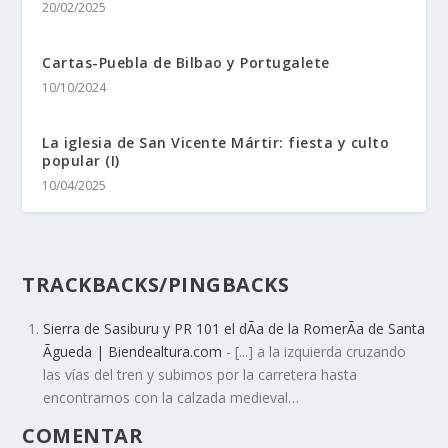
20/02/2025
Cartas-Puebla de Bilbao y Portugalete
10/10/2024
La iglesia de San Vicente Mártir: fiesta y culto
popular (I)
10/04/2025
TRACKBACKS/PINGBACKS
Sierra de Sasiburu y PR 101 el dÃ­a de la RomerÃ­a de Santa
Ãgueda | Biendealtura.com
- [...] a la izquierda cruzando
las ví­as del tren y subimos por la carretera hasta
encontrarnos con la calzada medieval…
COMENTAR