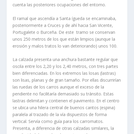
cuenta las posteriores ocupaciones del entorno.
El ramal que ascendí­a a Santa ígueda se encaminaba,
posteriormente a Cruces y de ahí­ hacia San Vicente,
Portugalete o Burceña. De este tramo se conservan
unos 250 metros de los que están limpios (aunque la
erosión y malos tratos lo van deteriorando) unos 100.
La calzada presenta una anchura bastante regular que
oscila entre los 2,20 y los 2,40 metros, con tres partes
bien diferenciadas. En los extremos las losas (lastras)
son lisas, planas y de gran tamaño. Por ellas discurrirí­an
las ruedas de los carros aunque el exceso de la
pendiente no facilitarí­a demasiado su tránsito. Estas
lastras delimitan y contienen el pavimento. En el centro
se ubica una hilera central de buenos cantos (espina)
paralela al trazado de la ví­a dispuestos de forma
vertical. Serví­a como guí­a para los carromatos.
Presenta, a diferencia de otras calzadas similares, la