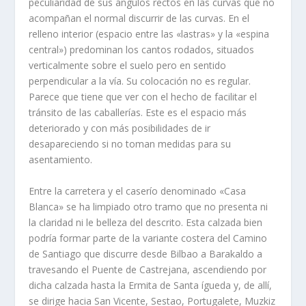
peculiaridad de sus ángulos rectos en las curvas que no
acompañan el normal discurrir de las curvas. En el
relleno interior (espacio entre las «lastras» y la «espina
central») predominan los cantos rodados, situados
verticalmente sobre el suelo pero en sentido
perpendicular a la ví­a. Su colocación no es regular.
Parece que tiene que ver con el hecho de facilitar el
tránsito de las caballerí­as. Este es el espacio más
deteriorado y con más posibilidades de ir
desapareciendo si no toman medidas para su
asentamiento.
Entre la carretera y el caserí­o denominado «Casa
Blanca» se ha limpiado otro tramo que no presenta ni
la claridad ni le belleza del descrito. Esta calzada bien
podrí­a formar parte de la variante costera del Camino
de Santiago que discurre desde Bilbao a Barakaldo a
travesando el Puente de Castrejana, ascendiendo por
dicha calzada hasta la Ermita de Santa ígueda y, de allí­,
se dirige hacia San Vicente, Sestao, Portugalete, Muzkiz