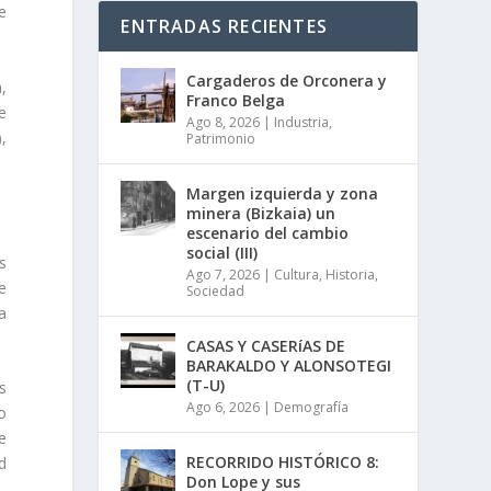
e
ENTRADAS RECIENTES
Cargaderos de Orconera y
,
Franco Belga
e
Ago 8, 2026
|
Industria
,
,
Patrimonio
Margen izquierda y zona
minera (Bizkaia) un
escenario del cambio
social (III)
s
Ago 7, 2026
|
Cultura
,
Historia
,
e
Sociedad
a
CASAS Y CASERíAS DE
BARAKALDO Y ALONSOTEGI
(T-U)
s
Ago 6, 2026
|
Demografía
o
e
RECORRIDO HISTÓRICO 8:
d
Don Lope y sus