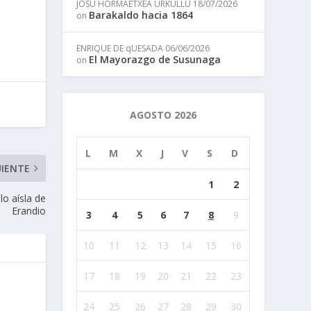
JOSU HORMAETXEA URKULLU
18/07/2026
Barakaldo hacia 1864
on
ENRIQUE DE qUESADA
06/06/2026
El Mayorazgo de Susunaga
on
AGOSTO 2026
L
M
X
J
V
S
D
UIENTE
1
2
lo aísla de
Erandio
3
4
5
6
7
8
9
10
11
12
13
14
15
16
17
18
19
20
21
22
23
24
25
26
27
28
29
30