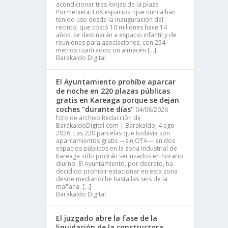
acondicionar tres lonjas de la plaza
Pormetxeta. Los espacios, que nunca han
tenido uso desde la inauguración del
recinto, que costó 10 millones hace 14
años, se destinarán a espacio infantil y de
reuniones para asociaciones, con 254
metros cuadrados; un almacén […]
Barakaldo Digital
El Ayuntamiento prohíbe aparcar
de noche en 220 plazas públicas
gratis en Kareaga porque se dejan
coches "durante días"
04/08/2026
foto de archivo Redacción de
BarakaldoDigital.com | Barakaldo, 4 ago
2026. Las 220 parcelas que todavía son
aparcamientos gratis —sin OTA— en dos
espacios públicos en la zona industrial de
Kareaga sólo podrán ser usados en horario
diurno. El Ayuntamiento, por decreto, ha
decidido prohibir estacionar en esta zona
desde medianoche hasta las seis de la
mañana. […]
Barakaldo Digital
El juzgado abre la fase de la
liquidación de la constructora