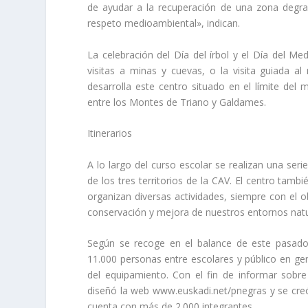
de ayudar a la recuperación de una zona degrad
respeto medioambiental», indican.
La celebración del Dí­a del írbol y el Dí­a del 
visitas a minas y cuevas, o la visita guiada a
desarrolla este centro situado en el lí­mite del
entre los Montes de Triano y Galdames.
Itinerarios
A lo largo del curso escolar se realizan una ser
de los tres territorios de la CAV. El centro tamb
organizan diversas actividades, siempre con el ob
conservación y mejora de nuestros entornos natu
Según se recoge en el balance de este pasado
11.000 personas entre escolares y público en gen
del equipamiento. Con el fin de informar sobre 
diseñó la web www.euskadi.net/pnegras y se cre
cuenta con más de 2.000 integrantes.