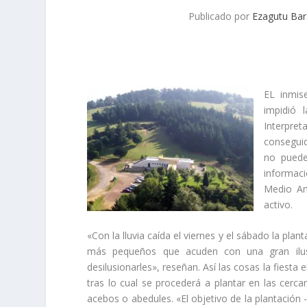
Publicado por
Ezagutu Bar
EL inmis
impidió l
Interpre
conseguid
no puede
informac
Medio Am
activo.
«Con la lluvia caí­da el viernes y el sábado la pla
más pequeños que acuden con una gran ilusi
desilusionarles», reseñan. Así­ las cosas la fiesta
tras lo cual se procederá a plantar en las cerca
acebos o abedules. «El objetivo de la plantación