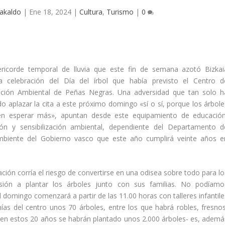
akaldo
|
Ene 18, 2024
|
Cultura
,
Turismo
|
0
ericorde temporal de lluvia que este fin de semana azotó Bizkai
a celebración del Dí­a del írbol que habí­a previsto el Centro d
tación Ambiental de Peñas Negras. Una adversidad que tan solo h
o aplazar la cita a este próximo domingo «sí­ o sí­, porque los árbole
n esperar más», apuntan desde este equipamiento de educación
ión y sensibilización ambiental, dependiente del Departamento d
biente del Gobierno vasco que este año cumplirá veinte años e
ntación corrí­a el riesgo de convertirse en una odisea sobre todo para l
ón a plantar los árboles junto con sus familias. No podí­amo
 el domingo comenzará a partir de las 11.00 horas con talleres infantil
ní­as del centro unos 70 árboles, entre los que habrá robles, fresnos
 -en estos 20 años se habrán plantado unos 2.000 árboles- es, ademá