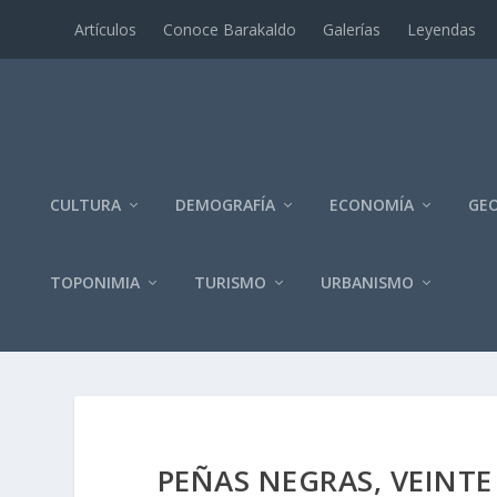
Artí­culos
Conoce Barakaldo
Galerí­as
Leyendas
CULTURA
DEMOGRAFÍA
ECONOMÍA
GEO
TOPONIMIA
TURISMO
URBANISMO
PEÑAS NEGRAS, VEINTE